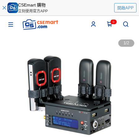
CSEmart 購物
開啟APP
立刻使用官方APP
0
1
/
2