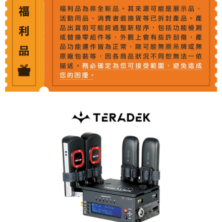
相關說明
【關於「AFTEE先享後付」】
ATM付款
AFTEE先享後付是「在收到商品之後才付款」的支付方式。 讓您購物簡單
便利好安心！
１．簡單：不需註冊會員、不需綁卡、不需儲值。
運送方式
２．便利：只要手機號碼，簡訊認證，即可結帳。
３．安心：先確認商品／服務後，再付款。
全家取貨付款
每筆NT$60，滿NT$399(含以上)免運費
【「AFTEE先享後付」結帳流程】
１．於結帳方式選擇「AFTEE先享後付」後，將跳轉至「AFTEE先享後付」
萊爾富取貨付款
結帳頁面，進行簡訊認證並確認金額後，即可完成結帳。
２．訂單成立數日內，您將收到繳費通知簡訊。
每筆NT$60，滿NT$399(含以上)免運費
３．收到繳費通知簡訊後14天內，點擊此簡訊中的連結，可透過四大超商／
ATM／網路銀行／等多元方式進行付款，方視為交易完成。
7-11取貨付款
※ 請注意：結帳手續完成當下不需立刻繳費，但若您需要取消訂單，請聯絡
每筆NT$60，滿NT$399(含以上)免運費
購買商品的店家。未經商家同意取消之訂單仍視為有效，需透過AFTEE先享
後付繳納相關費用。
宅配
※ 交易是否成功請以「AFTEE先享後付 」之結帳頁面顯示為準，若有關於
是否繳費成功／繳費後需取消欲退款等相關疑問，請聯繫「AFTEE先享後付
每筆NT$75，滿NT$399(含以上)免運費
客戶支援中心」
https://netprotections.freshdesk.com/support/home
付款後門市自取
【注意事項】
１．透過由恩沛科技股份有限公司提供之「AFTEE先享後付」服務完成之交
免運費
易，需依本服務之必要範圍內提供個人資料，並將交易相關給付款項請求債
權轉讓予恩沛科技股份有限公司。