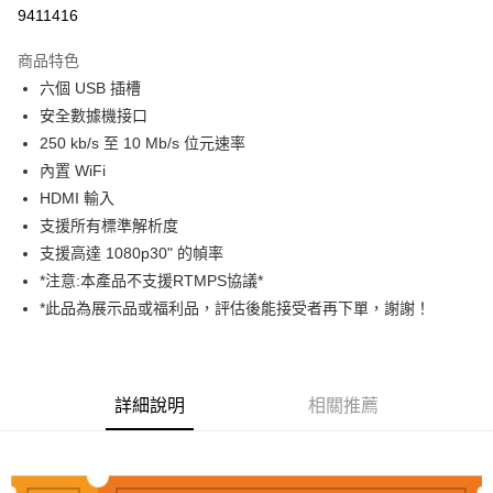
信用卡分期付款
9411416
3 期 0 利率 每期
NT$1,666
21家銀行
商品特色
6 期 0 利率 每期
NT$833
21家銀行
合作金庫商業銀行
第一商業銀行
六個 USB 插槽
華南商業銀行
彰化商業銀行
12 期 0 利率 每期
NT$416
21家銀行
合作金庫商業銀行
第一商業銀行
安全數據機接口
上海商業儲蓄銀行
台北富邦商業銀行
華南商業銀行
彰化商業銀行
合作金庫商業銀行
第一商業銀行
超商取貨付款
國泰世華商業銀行
兆豐國際商業銀行
250 kb/s 至 10 Mb/s 位元速率
上海商業儲蓄銀行
台北富邦商業銀行
華南商業銀行
彰化商業銀行
臺灣中小企業銀行
台中商業銀行
內置 WiFi
國泰世華商業銀行
兆豐國際商業銀行
LINE Pay
上海商業儲蓄銀行
台北富邦商業銀行
匯豐（台灣）商業銀行
華泰商業銀行
臺灣中小企業銀行
台中商業銀行
HDMI 輸入
國泰世華商業銀行
兆豐國際商業銀行
聯邦商業銀行
遠東國際商業銀行
匯豐（台灣）商業銀行
華泰商業銀行
Apple Pay
支援所有標準解析度
臺灣中小企業銀行
台中商業銀行
元大商業銀行
永豐商業銀行
聯邦商業銀行
遠東國際商業銀行
匯豐（台灣）商業銀行
華泰商業銀行
支援高達 1080p30" 的幀率
玉山商業銀行
星展（台灣）商業銀行
街口支付
元大商業銀行
永豐商業銀行
聯邦商業銀行
遠東國際商業銀行
*注意:本產品不支援RTMPS協議*
台新國際商業銀行
中國信託商業銀行
玉山商業銀行
星展（台灣）商業銀行
元大商業銀行
永豐商業銀行
台灣樂天信用卡公司
悠遊付
*此品為展示品或福利品，評估後能接受者再下單，謝謝！
台新國際商業銀行
中國信託商業銀行
玉山商業銀行
星展（台灣）商業銀行
台灣樂天信用卡公司
台新國際商業銀行
中國信託商業銀行
Google Pay
台灣樂天信用卡公司
全支付
詳細說明
相關推薦
全盈+PAY
AFTEE先享後付