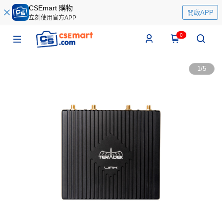
CSEmart 購物
開啟APP
立刻使用官方APP
0
1
/
5