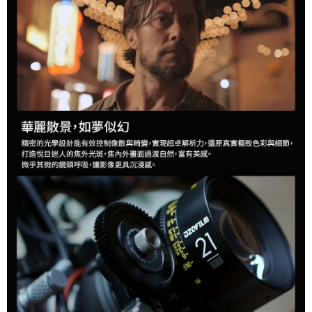
易，需依本服務之必要範圍內提供個人資料，並將交易相關給付款項請求債
權轉讓予恩沛科技股份有限公司。
２．關於個人資料處理事宜，請瀏覽以下網址：
https://aftee.tw/terms/#terms3
３．未成年的使用者請事先徵得法定代理人或監護人之同意方可使用
「AFTEE先享後付」，若未經同意申辦者引起之損失，本公司不負相關責
任。
４．使用「AFTEE先享後付」時，將依據個別帳號之用戶狀況，依本公司即
時審查核予不同之上限額度；若仍有額度不足之情形，本公司將視審查結果
請求用戶進行身份認證。
５．嚴禁一人註冊多個帳號或使用他人資訊註冊。若發現惡意使用之情形，
恩沛科技股份有限公司將有權停止該用戶之使用額度並採取法律行動。