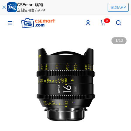
CSEmart 購物
開啟APP
立刻使用官方APP
0
1
/
10