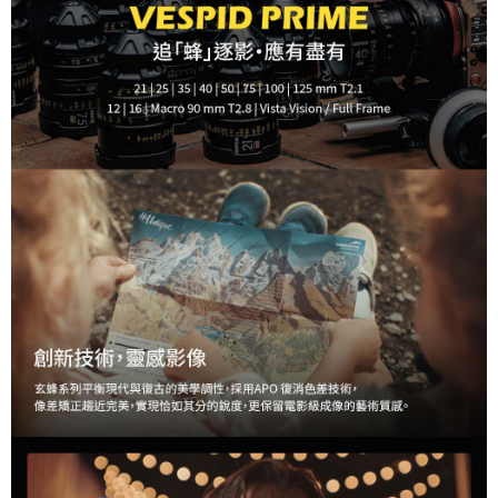
AFTEE先享後付
相關說明
【關於「AFTEE先享後付」】
ATM付款
AFTEE先享後付是「在收到商品之後才付款」的支付方式。 讓您購物簡單
便利好安心！
１．簡單：不需註冊會員、不需綁卡、不需儲值。
運送方式
２．便利：只要手機號碼，簡訊認證，即可結帳。
３．安心：先確認商品／服務後，再付款。
全家取貨付款
每筆NT$60，滿NT$399(含以上)免運費
【「AFTEE先享後付」結帳流程】
１．於結帳方式選擇「AFTEE先享後付」後，將跳轉至「AFTEE先享後付」
萊爾富取貨付款
結帳頁面，進行簡訊認證並確認金額後，即可完成結帳。
２．訂單成立數日內，您將收到繳費通知簡訊。
每筆NT$60，滿NT$399(含以上)免運費
３．收到繳費通知簡訊後14天內，點擊此簡訊中的連結，可透過四大超商／
ATM／網路銀行／等多元方式進行付款，方視為交易完成。
7-11取貨付款
※ 請注意：結帳手續完成當下不需立刻繳費，但若您需要取消訂單，請聯絡
每筆NT$60，滿NT$399(含以上)免運費
購買商品的店家。未經商家同意取消之訂單仍視為有效，需透過AFTEE先享
後付繳納相關費用。
宅配
※ 交易是否成功請以「AFTEE先享後付 」之結帳頁面顯示為準，若有關於
是否繳費成功／繳費後需取消欲退款等相關疑問，請聯繫「AFTEE先享後付
每筆NT$75，滿NT$399(含以上)免運費
客戶支援中心」
https://netprotections.freshdesk.com/support/home
付款後門市自取
【注意事項】
１．透過由恩沛科技股份有限公司提供之「AFTEE先享後付」服務完成之交
免運費