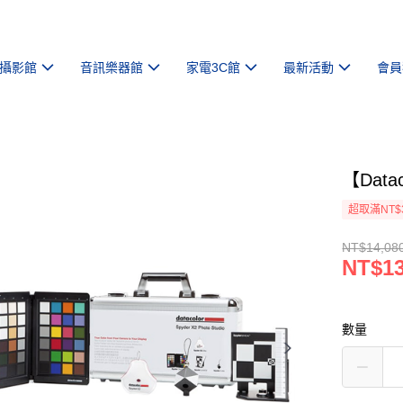
攝影館
音訊樂器館
家電3C館
最新活動
會員
【Datac
超取滿NT$
NT$14,08
NT$13
數量