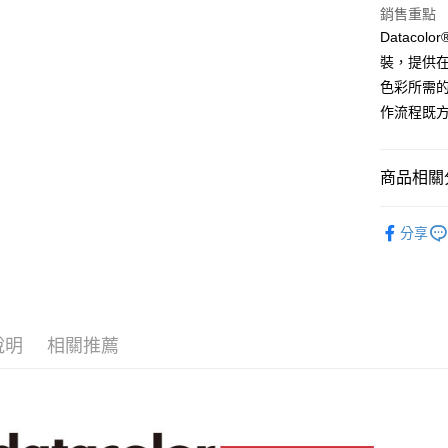
玉山商
元大商
銷售重點
台灣樂
悠遊付
台新國
玉山商
Datacol
台灣樂
台新國
Google Pa
裝，提供
台灣樂
色彩所需的常
全支付
作流程既
全盈+PAY
AFTEE先
商品相關分
相關說明
【關於「A
攝影器材
ATM付款
AFTEE
分享
便利好安
｜攝影器
１．簡單
２．便利
運送方式
３．安心
全家取貨
【「AFT
說明
相關推薦
每筆NT$6
１．於結帳
付」結帳
萊爾富取
２．訂單
３．收到繳
每筆NT$6
／ATM／
※ 請注意