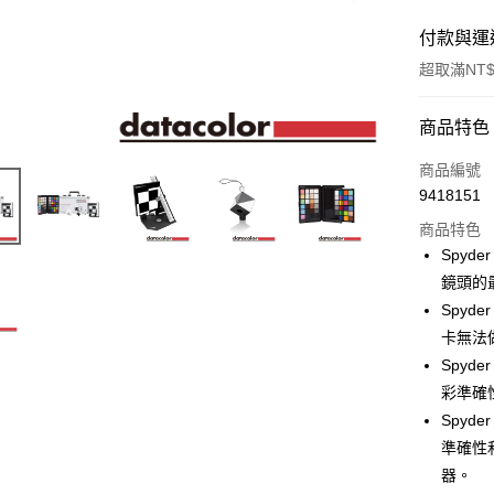
付款與運
超取滿NT$
付款方式
商品特色
信用卡一
商品編號
9418151
信用卡分
商品特色
3 期 
Spyd
6 期 
合作金
鏡頭的
華南商
12 期
Spyd
合作金
上海商
華南商
卡無法
合作金
超商取貨
國泰世
上海商
Spyd
華南商
臺灣中
國泰世
LINE Pay
上海商
彩準確
匯豐（
臺灣中
國泰世
聯邦商
Spyd
匯豐（
Apple Pay
臺灣中
元大商
準確性和
聯邦商
匯豐（
玉山商
街口支付
元大商
器。
聯邦商
台新國