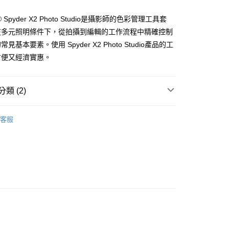
業銀行
星展（台灣）商業銀行
業銀行
永豐商業銀行
天信用卡公司
際商業銀行
中國信託商業銀行
業銀行
星展（台灣）商業銀行
or® Spyder X2 Photo Studio是攝影師的色彩管理工具套
天信用卡公司
際商業銀行
中國信託商業銀行
y
在多元照明條件下，從拍攝到編輯的工作流程中精確控制
天信用卡公司
見基本要素。使用 Spyder X2 Photo Studio產品的工
方便又經濟實惠。
享後付
類 (2)
FTEE先享後付」】
品牌
Datacolor
先享後付是「在收到商品之後才付款」的支付方式。 讓您購物簡單
客服
心！
材專區｜
螢幕校色/色卡
：不需註冊會員、不需綁卡、不需儲值。
：只要手機號碼，簡訊認證，即可結帳。
：先確認商品／服務後，再付款。
付款
EE先享後付」結帳流程】
0，滿NT$399(含以上)免運費
方式選擇「AFTEE先享後付」後，將跳轉至「AFTEE先享後
頁面，進行簡訊認證並確認金額後，即可完成結帳。
貨付款
成立數日內，您將收到繳費通知簡訊。
費通知簡訊後14天內，點擊此簡訊中的連結，可透過四大超商
0，滿NT$399(含以上)免運費
網路銀行／等多元方式進行付款，方視為交易完成。
：結帳手續完成當下不需立刻繳費，但若您需要取消訂單，請聯