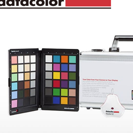
7-11取貨
絡購買商品
先享後付
每筆NT$6
※ 交易是
是否繳費成
宅配
付客戶支
每筆NT$7
【注意事
付款後門
１．透過由
交易，需
免運費
求債權轉
２．關於
https://aft
３．未成
「AFTE
任。
４．使用「
即時審查
結果請求
５．嚴禁
形，恩沛
動。