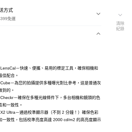
送方式
399免運
清除
紀錄
次付款
期付款
0 利率 每期
NT$4,600
21家銀行
er LensCal－快速、便攜、易用的標定工具，確保相機和
0 利率 每期
NT$2,300
21家銀行
庫商業銀行
第一商業銀行
最佳配合。
業銀行
彰化商業銀行
 0 利率 每期
NT$1,150
21家銀行
er Cube－為您的拍攝提供多種曝光對比參考，這是普通灰
庫商業銀行
第一商業銀行
業儲蓄銀行
台北富邦商業銀行
業銀行
彰化商業銀行
做到的。
庫商業銀行
第一商業銀行
付款
華商業銀行
兆豐國際商業銀行
業儲蓄銀行
台北富邦商業銀行
er Checkr－確保在多種光線條件下，多台相機和鏡頭的色
業銀行
彰化商業銀行
小企業銀行
台中商業銀行
華商業銀行
兆豐國際商業銀行
業儲蓄銀行
台北富邦商業銀行
性和一致性。
台灣）商業銀行
華泰商業銀行
小企業銀行
台中商業銀行
華商業銀行
兆豐國際商業銀行
業銀行
遠東國際商業銀行
er X2 Ultra－通過校準顯示器（不到 2 分鐘！）確保色彩
台灣）商業銀行
華泰商業銀行
小企業銀行
台中商業銀行
業銀行
永豐商業銀行
一致性，包括校準亮度高達 2000 cd/m2 的高亮度顯示
業銀行
遠東國際商業銀行
台灣）商業銀行
華泰商業銀行
業銀行
星展（台灣）商業銀行
業銀行
永豐商業銀行
業銀行
遠東國際商業銀行
際商業銀行
中國信託商業銀行