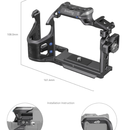
【關於「AFTEE先享後付」】
ATM付款
AFTEE先享後付是「在收到商品之後才付款」的支付方式。 讓您購物簡單
便利好安心！
１．簡單：不需註冊會員、不需綁卡、不需儲值。
運送方式
２．便利：只要手機號碼，簡訊認證，即可結帳。
３．安心：先確認商品／服務後，再付款。
全家取貨付款
每筆NT$60，滿NT$399(含以上)免運費
【「AFTEE先享後付」結帳流程】
１．於結帳方式選擇「AFTEE先享後付」後，將跳轉至「AFTEE先享後付」
萊爾富取貨付款
結帳頁面，進行簡訊認證並確認金額後，即可完成結帳。
２．訂單成立數日內，您將收到繳費通知簡訊。
每筆NT$60，滿NT$399(含以上)免運費
３．收到繳費通知簡訊後14天內，點擊此簡訊中的連結，可透過四大超商／
ATM／網路銀行／等多元方式進行付款，方視為交易完成。
7-11取貨付款
※ 請注意：結帳手續完成當下不需立刻繳費，但若您需要取消訂單，請聯絡
每筆NT$60，滿NT$399(含以上)免運費
購買商品的店家。未經商家同意取消之訂單仍視為有效，需透過AFTEE先享
後付繳納相關費用。
宅配
※ 交易是否成功請以「AFTEE先享後付 」之結帳頁面顯示為準，若有關於
是否繳費成功／繳費後需取消欲退款等相關疑問，請聯繫「AFTEE先享後付
每筆NT$75，滿NT$399(含以上)免運費
客戶支援中心」
https://netprotections.freshdesk.com/support/home
付款後門市自取
【注意事項】
１．透過由恩沛科技股份有限公司提供之「AFTEE先享後付」服務完成之交
免運費
易，需依本服務之必要範圍內提供個人資料，並將交易相關給付款項請求債
權轉讓予恩沛科技股份有限公司。
２．關於個人資料處理事宜，請瀏覽以下網址：