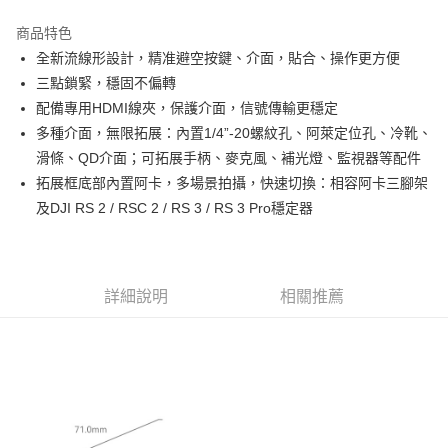
3 期 0 利率 每期
NT$1,453
21家銀行
商品特色
6 期 0 利率 每期
NT$726
21家銀行
合作金庫商業銀行
第一商業銀行
全新流線形設計，精准避空按鍵、介面，貼合、操作更方便
華南商業銀行
彰化商業銀行
12 期 0 利率 每期
NT$363
21家銀行
合作金庫商業銀行
第一商業銀行
三點鎖緊，穩固不偏轉
上海商業儲蓄銀行
台北富邦商業銀行
華南商業銀行
彰化商業銀行
合作金庫商業銀行
第一商業銀行
超商取貨付款
國泰世華商業銀行
兆豐國際商業銀行
配備專用HDMI線夾，保護介面，信號傳輸更穩定
上海商業儲蓄銀行
台北富邦商業銀行
華南商業銀行
彰化商業銀行
臺灣中小企業銀行
台中商業銀行
多種介面，無限拓展：內置1/4”-20螺紋孔、阿萊定位孔、冷靴、
國泰世華商業銀行
兆豐國際商業銀行
LINE Pay
上海商業儲蓄銀行
台北富邦商業銀行
匯豐（台灣）商業銀行
華泰商業銀行
臺灣中小企業銀行
台中商業銀行
滑條、QD介面；可拓展手柄、麥克風、補光燈、監視器等配件
國泰世華商業銀行
兆豐國際商業銀行
聯邦商業銀行
遠東國際商業銀行
匯豐（台灣）商業銀行
華泰商業銀行
Apple Pay
拓展框底部內置阿卡，多場景拍攝，快速切換：相容阿卡三腳架
臺灣中小企業銀行
台中商業銀行
元大商業銀行
永豐商業銀行
聯邦商業銀行
遠東國際商業銀行
匯豐（台灣）商業銀行
華泰商業銀行
及DJI RS 2 / RSC 2 / RS 3 / RS 3 Pro穩定器
玉山商業銀行
星展（台灣）商業銀行
街口支付
元大商業銀行
永豐商業銀行
聯邦商業銀行
遠東國際商業銀行
台新國際商業銀行
中國信託商業銀行
玉山商業銀行
星展（台灣）商業銀行
元大商業銀行
永豐商業銀行
台灣樂天信用卡公司
悠遊付
台新國際商業銀行
中國信託商業銀行
玉山商業銀行
星展（台灣）商業銀行
台灣樂天信用卡公司
台新國際商業銀行
中國信託商業銀行
Google Pay
詳細說明
相關推薦
台灣樂天信用卡公司
全支付
全盈+PAY
AFTEE先享後付
相關說明