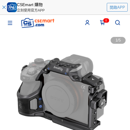
CSEmart 購物
開啟APP
立刻使用官方APP
0
1
/
5