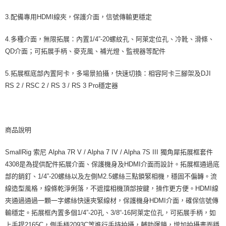
3.配備專用HDMI線夾，保護介面，信號傳輸更穩定
4.多種介面，無限拓展：內置1/4”-20螺紋孔、阿萊定位孔、冷靴、滑條、
QD介面；可拓展手柄、麥克風、補光燈、監視器等配件
5.拓展框底部內置阿卡，多場景拍攝，快速切換：相容阿卡三腳架及DJI
RS 2 / RSC 2 / RS 3 / RS 3 Pro穩定器
商品說明
SmallRig 索尼 Alpha 7R V / Alpha 7 IV / Alpha 7S III 獨角犀拓展框套件
4308是為提供配件拓展介面、保護機身及HDMI介面而設計。拓展框通過底
部的銷釘、1/4”-20螺絲以及左側M2.5螺絲三點鎖緊相機，穩固不偏轉。流
線造型風格，線條乾淨俐落，不遮擋相機頂部按鍵，操作更方便。HDMI線
夾通過通過一顆一字螺絲快速夾緊線材，保護機身HDMI介面，確保信號傳
輸穩定。拓展框內置多個1/4”-20孔、3/8“-16阿萊定位孔，可拓展手柄，如
上手提2165C，側手柄2093C等進行手持拍攝，輔助運鏡，增加拍攝畫面穩