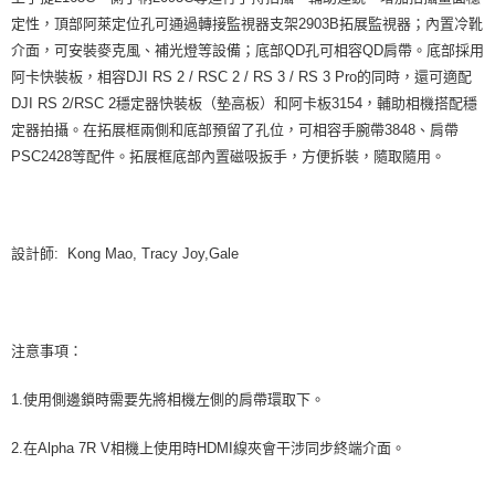
定性，頂部阿萊定位孔可通過轉接監視器支架2903B拓展監視器；內置冷靴
介面，可安裝麥克風、補光燈等設備；底部QD孔可相容QD肩帶。底部採用
阿卡快裝板，相容DJI RS 2 / RSC 2 / RS 3 / RS 3 Pro的同時，還可適配
DJI RS 2/RSC 2穩定器快裝板（墊高板）和阿卡板3154，輔助相機搭配穩
定器拍攝。在拓展框兩側和底部預留了孔位，可相容手腕帶3848、肩帶
PSC2428等配件。拓展框底部內置磁吸扳手，方便拆裝，隨取隨用。
設計師: Kong Mao, Tracy Joy,Gale
注意事項：
1.使用側邊鎖時需要先將相機左側的肩帶環取下。
2.在Alpha 7R V相機上使用時HDMI線夾會干涉同步終端介面。