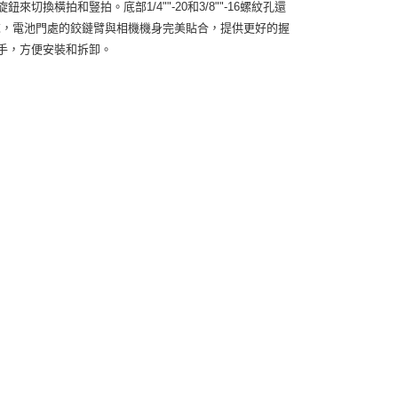
旋鈕來切換橫拍和豎拍。底部1/4""-20和3/8""-16螺紋孔還
種需求，電池門處的鉸鏈臂與相機機身完美貼合，提供更好的握
扳手，方便安裝和拆卸。