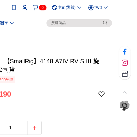
0
中文 (繁體)
TWD
獨享
SmallRig】4148 A7IV RV S III 旋
公司貨
399免運
190