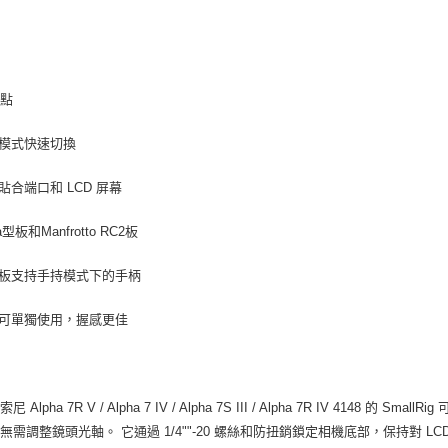
特點
豎模式快速切換
全貼合端口和 LCD 屏幕
ca型板和Manfrotto RC2板
裝板支持手持模式下的手柄
板可單獨使用，握感更佳
尼 Alpha 7R V / Alpha 7 IV / Alpha 7S III / Alpha 7R IV 4
無需調整鏡頭光軸。 它通過 1/4""-20 螺絲和防扭銷鎖定相機底部，保持對