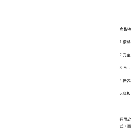
商品
1.橫
2.完
3. Ar
4.快
5.底
適用於索
式，而