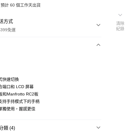
預計 60 個工作天出貨
送方式
清除
紀錄
399免運
次付款
期付款
0 利率 每期
NT$730
21家銀行
式快速切換
0 利率 每期
NT$365
21家銀行
庫商業銀行
第一商業銀行
端口和 LCD 屏幕
業銀行
彰化商業銀行
 0 利率 每期
NT$182
21家銀行
板和Manfrotto RC2板
庫商業銀行
第一商業銀行
業儲蓄銀行
台北富邦商業銀行
業銀行
彰化商業銀行
支持手持模式下的手柄
庫商業銀行
第一商業銀行
付款
華商業銀行
兆豐國際商業銀行
業儲蓄銀行
台北富邦商業銀行
單獨使用，握感更佳
業銀行
彰化商業銀行
小企業銀行
台中商業銀行
華商業銀行
兆豐國際商業銀行
業儲蓄銀行
台北富邦商業銀行
台灣）商業銀行
華泰商業銀行
小企業銀行
台中商業銀行
華商業銀行
兆豐國際商業銀行
業銀行
遠東國際商業銀行
台灣）商業銀行
華泰商業銀行
小企業銀行
台中商業銀行
類 (4)
業銀行
永豐商業銀行
業銀行
遠東國際商業銀行