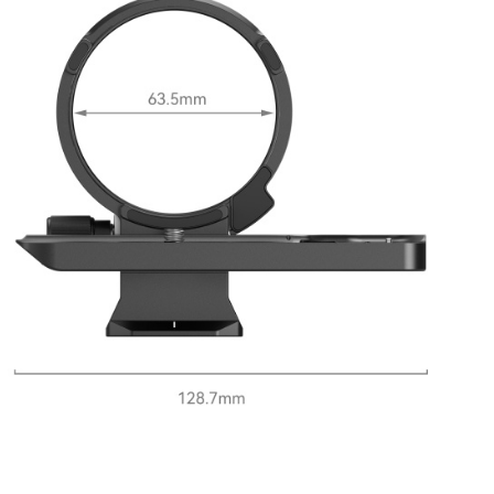
每筆NT$6
／ATM／
※ 請注意
7-11取貨
絡購買商品
先享後付
每筆NT$6
※ 交易是
是否繳費成
宅配
付客戶支
每筆NT$7
【注意事
付款後門
１．透過由
交易，需
免運費
求債權轉
２．關於
https://aft
３．未成
「AFTE
任。
４．使用「
即時審查
結果請求
５．嚴禁
形，恩沛
動。