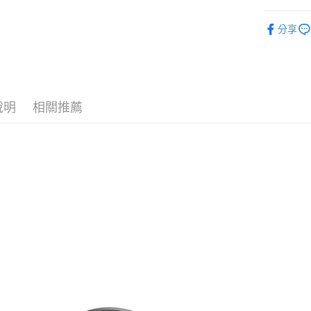
匯豐（
玉山商
街口支付
元大商
攝影器材
聯邦商
台新國
玉山商
分享
元大商
台灣樂
悠遊付
｜攝影器
台新國
玉山商
台灣樂
台新國
Google Pa
✨最新優
台灣樂
✨最新優
全支付
說明
相關推薦
全盈+PAY
AFTEE先
相關說明
【關於「A
ATM付款
AFTEE
便利好安
１．簡單
２．便利
運送方式
３．安心
全家取貨
【「AFT
每筆NT$6
１．於結帳
付」結帳
萊爾富取
２．訂單
３．收到繳