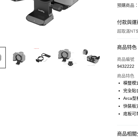
預購商品：
付款與運
超取滿NT$
付款方式
商品特色
信用卡一
商品編號
9432222
信用卡分
商品特色
3 期 
橫豎模
6 期 
合作金
完全貼合
華南商
12 期
Arca型
合作金
上海商
華南商
快裝板
合作金
超商取貨
國泰世
上海商
底板可
華南商
臺灣中
國泰世
LINE Pay
上海商
匯豐（
臺灣中
國泰世
聯邦商
匯豐（
Apple Pay
臺灣中
商品相關分
元大商
聯邦商