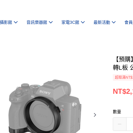
攝影館
音訊樂器館
家電3C館
最新活動
會員
【預購】【
轉L板 
超取滿NT$
NT$2,
數量