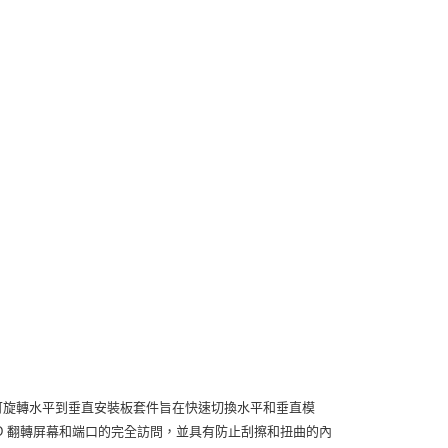
148 的 SmallRig 可旋轉水平到垂直安裝板套件旨在快速切換水平和垂直模
 LCD 翻轉屏幕和端口的完全訪問，並具有防止刮擦和扭曲的內