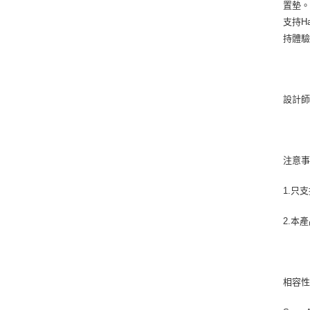
置墊。兼
支持H
持體驗
設計師：
注意
1.只
2.本產
相容