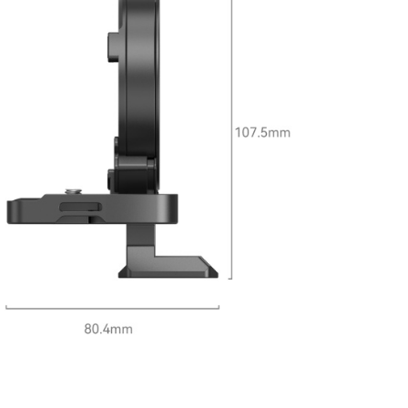
0，滿NT$399(含以上)免運費
網路銀行／等多元方式進行付款，方視為交易完成。
：結帳手續完成當下不需立刻繳費，但若您需要取消訂單，請聯
付款
的店家。未經商家同意取消之訂單仍視為有效，需透過AFTEE
繳納相關費用。
0，滿NT$399(含以上)免運費
否成功請以「AFTEE先享後付 」之結帳頁面顯示為準，若有關於
功／繳費後需取消欲退款等相關疑問，請聯繫「AFTEE先享後
援中心」
https://netprotections.freshdesk.com/support/home
5，滿NT$399(含以上)免運費
項】
市自取
恩沛科技股份有限公司提供之「AFTEE先享後付」服務完成之
依本服務之必要範圍內提供個人資料，並將交易相關給付款項請
讓予恩沛科技股份有限公司。
個人資料處理事宜，請瀏覽以下網址：
ee.tw/terms/#terms3
年的使用者請事先徵得法定代理人或監護人之同意方可使用
E先享後付」，若未經同意申辦者引起之損失，本公司不負相關責
AFTEE先享後付」時，將依據個別帳號之用戶狀況，依本公司
核予不同之上限額度；若仍有額度不足之情形，本公司將視審查
用戶進行身份認證。
一人註冊多個帳號或使用他人資訊註冊。若發現惡意使用之情
科技股份有限公司將有權停止該用戶之使用額度並採取法律行