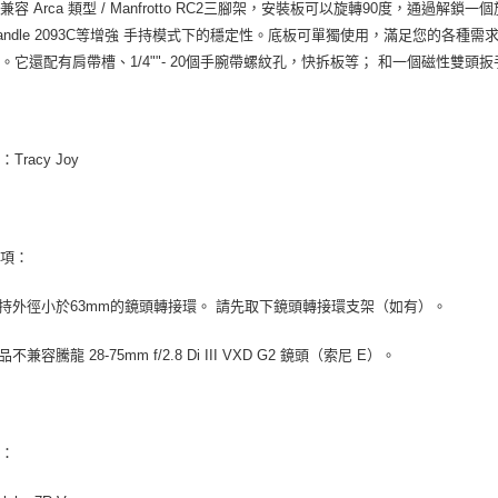
容 Arca 類型 / Manfrotto RC2三腳架，安裝板可以旋轉90度，通過解鎖一個
andle 2093C等增強 手持模式下的穩定性。底板可單獨使用，滿足您的各
。它還配有肩帶槽、1/4""- 20個手腕帶螺紋孔，快拆板等； 和一個磁性雙頭
Tracy Joy
事項：
支持外徑小於63mm的鏡頭轉接環。 請先取下鏡頭轉接環支架（如有）。
品不兼容騰龍 28-75mm f/2.8 Di III VXD G2 鏡頭（索尼 E）。
性：