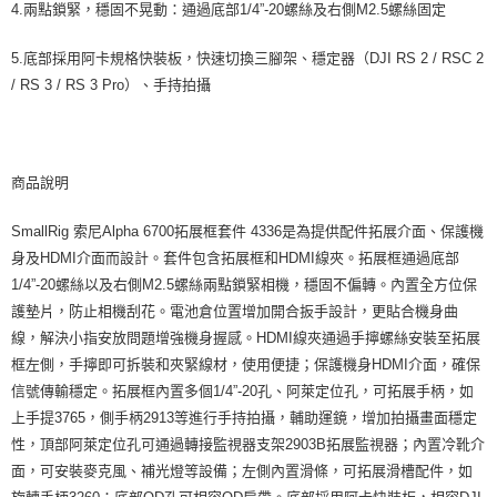
4.兩點鎖緊，穩固不晃動：通過底部1/4”-20螺絲及右側M2.5螺絲固定
5.底部採用阿卡規格快裝板，快速切換三腳架、穩定器（DJI RS 2 / RSC 2
/ RS 3 / RS 3 Pro）、手持拍攝
商品說明
SmallRig 索尼Alpha 6700拓展框套件 4336是為提供配件拓展介面、保護機
身及HDMI介面而設計。套件包含拓展框和HDMI線夾。拓展框通過底部
1/4”-20螺絲以及右側M2.5螺絲兩點鎖緊相機，穩固不偏轉。內置全方位保
護墊片，防止相機刮花。電池倉位置增加開合扳手設計，更貼合機身曲
線，解決小指安放問題增強機身握感。HDMI線夾通過手擰螺絲安裝至拓展
框左側，手擰即可拆裝和夾緊線材，使用便捷；保護機身HDMI介面，確保
信號傳輸穩定。拓展框內置多個1/4”-20孔、阿萊定位孔，可拓展手柄，如
上手提3765，側手柄2913等進行手持拍攝，輔助運鏡，增加拍攝畫面穩定
性，頂部阿萊定位孔可通過轉接監視器支架2903B拓展監視器；內置冷靴介
面，可安裝麥克風、補光燈等設備；左側內置滑條，可拓展滑槽配件，如