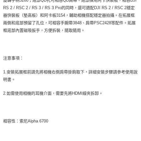
旋轉手柄3260；底部QD孔可相容QD肩帶。底部採用阿卡快裝板，相容DJI
RS 2 / RSC 2 / RS 3 / RS 3 Pro的同時，還可適配DJI RS 2 / RSC 2穩定
器快裝板（墊高板）和阿卡板3154，輔助相機搭配穩定器拍攝。在拓展框
兩側和底部預留了孔位，可相容手腕帶3848、肩帶PSC2428等配件。拓展
框底部內置磁吸扳手，方便拆裝，隨取隨用。
注意事項：
1.安裝拓展框前請先將相機右側肩帶掛鉤取下，詳細安裝步驟請參考使用說
明書。
2.如需使用相機的耳機介面，需要先將HDMI線夾拆卸。
相容性：索尼Alpha 6700