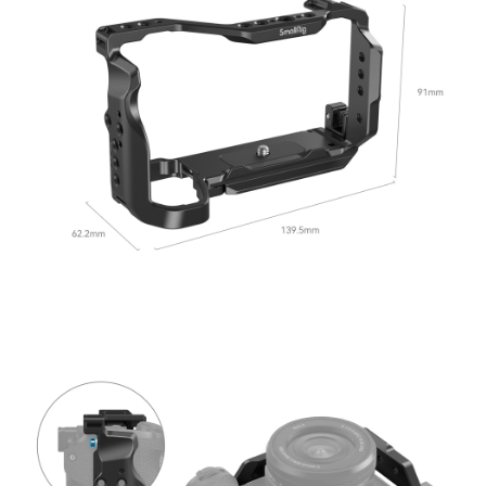
【關於「AFTEE先享後付」】
ATM付款
AFTEE先享後付是「在收到商品之後才付款」的支付方式。 讓您購物簡單
便利好安心！
１．簡單：不需註冊會員、不需綁卡、不需儲值。
運送方式
２．便利：只要手機號碼，簡訊認證，即可結帳。
３．安心：先確認商品／服務後，再付款。
全家取貨付款
每筆NT$60，滿NT$399(含以上)免運費
【「AFTEE先享後付」結帳流程】
１．於結帳方式選擇「AFTEE先享後付」後，將跳轉至「AFTEE先享後付」
萊爾富取貨付款
結帳頁面，進行簡訊認證並確認金額後，即可完成結帳。
２．訂單成立數日內，您將收到繳費通知簡訊。
每筆NT$60，滿NT$399(含以上)免運費
３．收到繳費通知簡訊後14天內，點擊此簡訊中的連結，可透過四大超商／
ATM／網路銀行／等多元方式進行付款，方視為交易完成。
7-11取貨付款
※ 請注意：結帳手續完成當下不需立刻繳費，但若您需要取消訂單，請聯絡
每筆NT$60，滿NT$399(含以上)免運費
購買商品的店家。未經商家同意取消之訂單仍視為有效，需透過AFTEE先享
後付繳納相關費用。
宅配
※ 交易是否成功請以「AFTEE先享後付 」之結帳頁面顯示為準，若有關於
是否繳費成功／繳費後需取消欲退款等相關疑問，請聯繫「AFTEE先享後付
每筆NT$75，滿NT$399(含以上)免運費
客戶支援中心」
https://netprotections.freshdesk.com/support/home
付款後門市自取
【注意事項】
１．透過由恩沛科技股份有限公司提供之「AFTEE先享後付」服務完成之交
免運費
易，需依本服務之必要範圍內提供個人資料，並將交易相關給付款項請求債
權轉讓予恩沛科技股份有限公司。
２．關於個人資料處理事宜，請瀏覽以下網址：