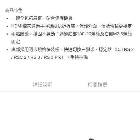
3 期 0 利率 每期
NT$746
21家銀行
商品特色
6 期 0 利率 每期
NT$373
21家銀行
合作金庫商業銀行
第一商業銀行
一體全包拓展框，貼合保護機身
華南商業銀行
彰化商業銀行
12 期 0 利率 每期
NT$186
21家銀行
合作金庫商業銀行
第一商業銀行
HDMI線夾通過手擰螺絲快拆拆裝，保護介面，信號傳輸更穩定
上海商業儲蓄銀行
台北富邦商業銀行
華南商業銀行
彰化商業銀行
合作金庫商業銀行
第一商業銀行
超商取貨付款
國泰世華商業銀行
兆豐國際商業銀行
兩點鎖緊，穩固不晃動：通過底部1/4”-20螺絲及右側M2.5螺絲
上海商業儲蓄銀行
台北富邦商業銀行
華南商業銀行
彰化商業銀行
臺灣中小企業銀行
台中商業銀行
固定
國泰世華商業銀行
兆豐國際商業銀行
LINE Pay
上海商業儲蓄銀行
台北富邦商業銀行
匯豐（台灣）商業銀行
華泰商業銀行
臺灣中小企業銀行
台中商業銀行
底部採用阿卡規格快裝板，快速切換三腳架、穩定器（DJI RS 2
國泰世華商業銀行
兆豐國際商業銀行
聯邦商業銀行
遠東國際商業銀行
匯豐（台灣）商業銀行
華泰商業銀行
Apple Pay
/ RSC 2 / RS 3 / RS 3 Pro）、手持拍攝
臺灣中小企業銀行
台中商業銀行
元大商業銀行
永豐商業銀行
聯邦商業銀行
遠東國際商業銀行
匯豐（台灣）商業銀行
華泰商業銀行
玉山商業銀行
星展（台灣）商業銀行
街口支付
元大商業銀行
永豐商業銀行
聯邦商業銀行
遠東國際商業銀行
台新國際商業銀行
中國信託商業銀行
玉山商業銀行
星展（台灣）商業銀行
元大商業銀行
永豐商業銀行
台灣樂天信用卡公司
悠遊付
台新國際商業銀行
中國信託商業銀行
玉山商業銀行
星展（台灣）商業銀行
詳細說明
相關推薦
台灣樂天信用卡公司
台新國際商業銀行
中國信託商業銀行
Google Pay
台灣樂天信用卡公司
全支付
全盈+PAY
AFTEE先享後付
相關說明