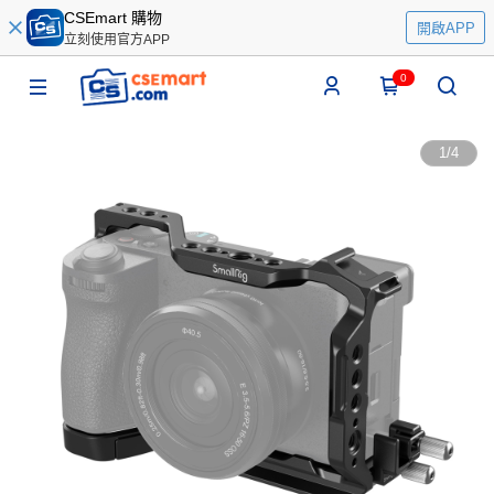
CSEmart 購物
開啟APP
立刻使用官方APP
0
1
/
4