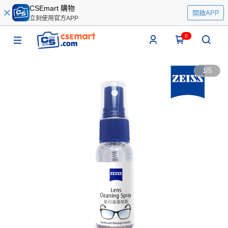
CSEmart 購物
開啟APP
立刻使用官方APP
0
1
/
5