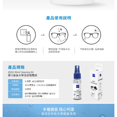
運送方式
２．便利：只要手機號碼，簡訊認證，即可結帳。
３．安心：先確認商品／服務後，再付款。
全家取貨付款
每筆NT$60，滿NT$399(含以上)免運費
【「AFTEE先享後付」結帳流程】
１．於結帳方式選擇「AFTEE先享後付」後，將跳轉至「AFTEE先享後付」
萊爾富取貨付款
結帳頁面，進行簡訊認證並確認金額後，即可完成結帳。
２．訂單成立數日內，您將收到繳費通知簡訊。
每筆NT$60，滿NT$399(含以上)免運費
３．收到繳費通知簡訊後14天內，點擊此簡訊中的連結，可透過四大超商／
ATM／網路銀行／等多元方式進行付款，方視為交易完成。
7-11取貨付款
※ 請注意：結帳手續完成當下不需立刻繳費，但若您需要取消訂單，請聯絡
每筆NT$60，滿NT$399(含以上)免運費
購買商品的店家。未經商家同意取消之訂單仍視為有效，需透過AFTEE先享
後付繳納相關費用。
宅配
※ 交易是否成功請以「AFTEE先享後付 」之結帳頁面顯示為準，若有關於
是否繳費成功／繳費後需取消欲退款等相關疑問，請聯繫「AFTEE先享後付
每筆NT$75，滿NT$399(含以上)免運費
客戶支援中心」
https://netprotections.freshdesk.com/support/home
付款後門市自取
【注意事項】
１．透過由恩沛科技股份有限公司提供之「AFTEE先享後付」服務完成之交
免運費
易，需依本服務之必要範圍內提供個人資料，並將交易相關給付款項請求債
權轉讓予恩沛科技股份有限公司。
２．關於個人資料處理事宜，請瀏覽以下網址：
https://aftee.tw/terms/#terms3
３．未成年的使用者請事先徵得法定代理人或監護人之同意方可使用
「AFTEE先享後付」，若未經同意申辦者引起之損失，本公司不負相關責
任。