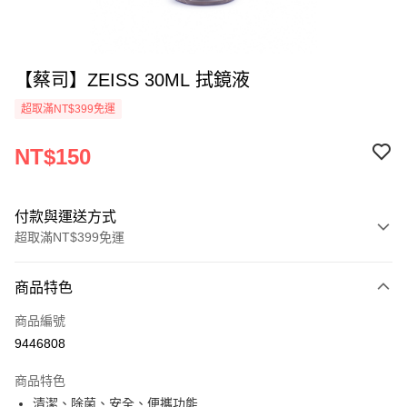
【蔡司】ZEISS 30ML 拭鏡液
超取滿NT$399免運
NT$150
付款與運送方式
超取滿NT$399免運
付款方式
商品特色
信用卡一次付款
商品編號
信用卡分期付款
9446808
3 期 0 利率 每期
NT$50
21家銀行
商品特色
6 期 0 利率 每期
NT$25
21家銀行
合作金庫商業銀行
第一商業銀行
清潔、除菌、安全、便攜功能