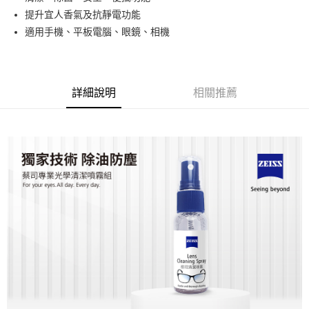
華南商業銀行
彰化商業銀行
12 期 0 利率 每期
NT$12
21家銀行
合作金庫商業銀行
第一商業銀行
提升宜人香氣及抗靜電功能
上海商業儲蓄銀行
台北富邦商業銀行
華南商業銀行
彰化商業銀行
合作金庫商業銀行
第一商業銀行
超商取貨付款
國泰世華商業銀行
兆豐國際商業銀行
適用手機、平板電腦、眼鏡、相機
上海商業儲蓄銀行
台北富邦商業銀行
華南商業銀行
彰化商業銀行
臺灣中小企業銀行
台中商業銀行
國泰世華商業銀行
兆豐國際商業銀行
LINE Pay
上海商業儲蓄銀行
台北富邦商業銀行
匯豐（台灣）商業銀行
華泰商業銀行
臺灣中小企業銀行
台中商業銀行
國泰世華商業銀行
兆豐國際商業銀行
聯邦商業銀行
遠東國際商業銀行
匯豐（台灣）商業銀行
華泰商業銀行
Apple Pay
臺灣中小企業銀行
台中商業銀行
元大商業銀行
永豐商業銀行
詳細說明
相關推薦
聯邦商業銀行
遠東國際商業銀行
匯豐（台灣）商業銀行
華泰商業銀行
玉山商業銀行
星展（台灣）商業銀行
街口支付
元大商業銀行
永豐商業銀行
聯邦商業銀行
遠東國際商業銀行
台新國際商業銀行
中國信託商業銀行
玉山商業銀行
星展（台灣）商業銀行
元大商業銀行
永豐商業銀行
台灣樂天信用卡公司
悠遊付
台新國際商業銀行
中國信託商業銀行
玉山商業銀行
星展（台灣）商業銀行
台灣樂天信用卡公司
台新國際商業銀行
中國信託商業銀行
Google Pay
台灣樂天信用卡公司
全支付
全盈+PAY
AFTEE先享後付
相關說明
【關於「AFTEE先享後付」】
ATM付款
AFTEE先享後付是「在收到商品之後才付款」的支付方式。 讓您購物簡單
便利好安心！
１．簡單：不需註冊會員、不需綁卡、不需儲值。