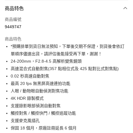
付款方式
商品特色
信用卡一次付款
商品編號
信用卡分期付款
9449747
3 期 0 利率 每期
NT$12,660
21家銀行
商品特色
6 期 0 利率 每期
NT$6,330
21家銀行
合作金庫商業銀行
第一商業銀行
*預購排單到貨日無法預知，下單後交期不保證，到貨後會依訂
華南商業銀行
彰化商業銀行
12 期 0 利率 每期
NT$3,165
21家銀行
合作金庫商業銀行
第一商業銀行
單順序儘速出貨，請評估後能接受再下單，謝謝！
上海商業儲蓄銀行
台北富邦商業銀行
華南商業銀行
彰化商業銀行
合作金庫商業銀行
第一商業銀行
LINE Pay
國泰世華商業銀行
兆豐國際商業銀行
24-200mm，F2.8-4.5 高解析變焦鏡頭
上海商業儲蓄銀行
台北富邦商業銀行
華南商業銀行
彰化商業銀行
臺灣中小企業銀行
台中商業銀行
高速混合式自動對焦(357 點相位式及 425 點對比式對焦點)
國泰世華商業銀行
兆豐國際商業銀行
Apple Pay
上海商業儲蓄銀行
台北富邦商業銀行
匯豐（台灣）商業銀行
華泰商業銀行
臺灣中小企業銀行
台中商業銀行
0.02 秒高速自動對焦
國泰世華商業銀行
兆豐國際商業銀行
聯邦商業銀行
遠東國際商業銀行
匯豐（台灣）商業銀行
華泰商業銀行
街口支付
最高 20 fps 無黑屏高速連拍功能
臺灣中小企業銀行
台中商業銀行
元大商業銀行
永豐商業銀行
聯邦商業銀行
遠東國際商業銀行
匯豐（台灣）商業銀行
華泰商業銀行
人眼 / 動物眼自動偵測對焦功能
玉山商業銀行
星展（台灣）商業銀行
悠遊付
元大商業銀行
永豐商業銀行
聯邦商業銀行
遠東國際商業銀行
4K HDR 錄製模式
台新國際商業銀行
中國信託商業銀行
玉山商業銀行
星展（台灣）商業銀行
元大商業銀行
永豐商業銀行
台灣樂天信用卡公司
Google Pay
支援錄影眼部偵測自動對焦
台新國際商業銀行
中國信託商業銀行
玉山商業銀行
星展（台灣）商業銀行
觸控對焦 / 觸控快門 / 觸控追蹤功能
台灣樂天信用卡公司
台新國際商業銀行
中國信託商業銀行
全支付
支援麥克風插孔
台灣樂天信用卡公司
全盈+PAY
保固 18 個月，原廠註冊延長 6 個月