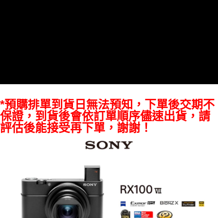
易，需依本服務之必要範圍內提供個人資料，並將交易相關給付款項請求債
權轉讓予恩沛科技股份有限公司。
２．關於個人資料處理事宜，請瀏覽以下網址：
https://aftee.tw/terms/#terms3
３．未成年的使用者請事先徵得法定代理人或監護人之同意方可使用
「AFTEE先享後付」，若未經同意申辦者引起之損失，本公司不負相關責
任。
４．使用「AFTEE先享後付」時，將依據個別帳號之用戶狀況，依本公司即
時審查核予不同之上限額度；若仍有額度不足之情形，本公司將視審查結果
請求用戶進行身份認證。
５．嚴禁一人註冊多個帳號或使用他人資訊註冊。若發現惡意使用之情形，
*預購排單到貨日無法預知，下單後交期不
恩沛科技股份有限公司將有權停止該用戶之使用額度並採取法律行動。
保證，到貨後會依訂單順序儘速出貨，請
評估後能接受再下單，謝謝！