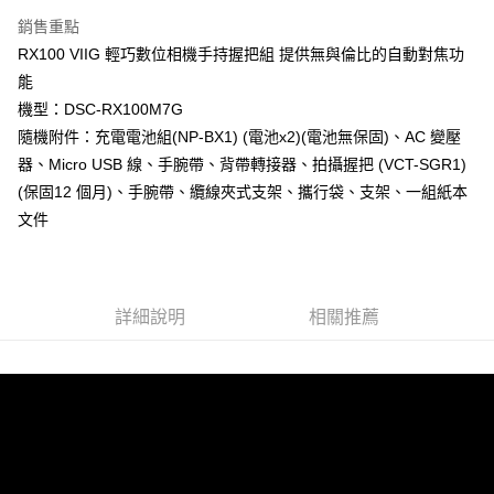
AFTEE先享後付
銷售重點
相關說明
RX100 VIIG 輕巧數位相機手持握把組 提供無與倫比的自動對焦功
【關於「AFTEE先享後付」】
能
ATM付款
AFTEE先享後付是「在收到商品之後才付款」的支付方式。 讓您購物簡單
機型：DSC-RX100M7G
便利好安心！
１．簡單：不需註冊會員、不需綁卡、不需儲值。
隨機附件：充電電池組(NP-BX1) (電池x2)(電池無保固)、AC 變壓
運送方式
２．便利：只要手機號碼，簡訊認證，即可結帳。
器、Micro USB 線、手腕帶、背帶轉接器、拍攝握把 (VCT-SGR1)
３．安心：先確認商品／服務後，再付款。
宅配
(保固12 個月)、手腕帶、纜線夾式支架、攜行袋、支架、一組紙本
每筆NT$75，滿NT$399(含以上)免運費
【「AFTEE先享後付」結帳流程】
文件
１．於結帳方式選擇「AFTEE先享後付」後，將跳轉至「AFTEE先享後付」
付款後門市自取
結帳頁面，進行簡訊認證並確認金額後，即可完成結帳。
２．訂單成立數日內，您將收到繳費通知簡訊。
免運費
３．收到繳費通知簡訊後14天內，點擊此簡訊中的連結，可透過四大超商／
ATM／網路銀行／等多元方式進行付款，方視為交易完成。
詳細說明
相關推薦
※ 請注意：結帳手續完成當下不需立刻繳費，但若您需要取消訂單，請聯絡
購買商品的店家。未經商家同意取消之訂單仍視為有效，需透過AFTEE先享
後付繳納相關費用。
※ 交易是否成功請以「AFTEE先享後付 」之結帳頁面顯示為準，若有關於
是否繳費成功／繳費後需取消欲退款等相關疑問，請聯繫「AFTEE先享後付
客戶支援中心」
https://netprotections.freshdesk.com/support/home
【注意事項】
１．透過由恩沛科技股份有限公司提供之「AFTEE先享後付」服務完成之交