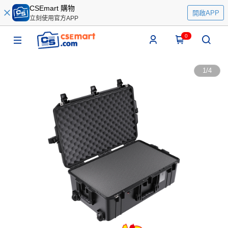
CSEmart 購物
開啟APP
立刻使用官方APP
0
1
/
4