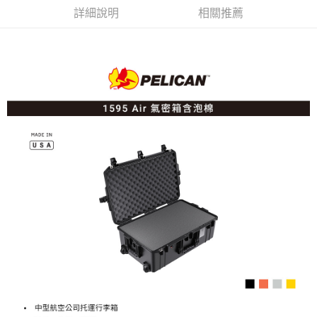
１．簡單：不需註冊會員、不需綁卡、不需儲值。
詳細說明
相關推薦
運送方式
２．便利：只要手機號碼，簡訊認證，即可結帳。
３．安心：先確認商品／服務後，再付款。
宅配
每筆NT$75，滿NT$399(含以上)免運費
【「AFTEE先享後付」結帳流程】
１．於結帳方式選擇「AFTEE先享後付」後，將跳轉至「AFTEE先享後付」
付款後門市自取
結帳頁面，進行簡訊認證並確認金額後，即可完成結帳。
２．訂單成立數日內，您將收到繳費通知簡訊。
免運費
３．收到繳費通知簡訊後14天內，點擊此簡訊中的連結，可透過四大超商／
ATM／網路銀行／等多元方式進行付款，方視為交易完成。
※ 請注意：結帳手續完成當下不需立刻繳費，但若您需要取消訂單，請聯絡
購買商品的店家。未經商家同意取消之訂單仍視為有效，需透過AFTEE先享
後付繳納相關費用。
※ 交易是否成功請以「AFTEE先享後付 」之結帳頁面顯示為準，若有關於
是否繳費成功／繳費後需取消欲退款等相關疑問，請聯繫「AFTEE先享後付
客戶支援中心」
https://netprotections.freshdesk.com/support/home
【注意事項】
１．透過由恩沛科技股份有限公司提供之「AFTEE先享後付」服務完成之交
易，需依本服務之必要範圍內提供個人資料，並將交易相關給付款項請求債
權轉讓予恩沛科技股份有限公司。
２．關於個人資料處理事宜，請瀏覽以下網址：
https://aftee.tw/terms/#terms3
３．未成年的使用者請事先徵得法定代理人或監護人之同意方可使用
「AFTEE先享後付」，若未經同意申辦者引起之損失，本公司不負相關責