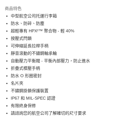
3 期 0 利率 每期
NT$4,830
21家銀行
商品特色
6 期 0 利率 每期
NT$2,415
21家銀行
合作金庫商業銀行
第一商業銀行
中型航空公司托運行李箱
華南商業銀行
彰化商業銀行
12 期 0 利率 每期
NT$1,207
21家銀行
合作金庫商業銀行
第一商業銀行
防水、防碎、防塵
上海商業儲蓄銀行
台北富邦商業銀行
華南商業銀行
彰化商業銀行
合作金庫商業銀行
第一商業銀行
LINE Pay
國泰世華商業銀行
兆豐國際商業銀行
超輕專有 HPX²™ 聚合物 - 輕 40%
上海商業儲蓄銀行
台北富邦商業銀行
華南商業銀行
彰化商業銀行
臺灣中小企業銀行
台中商業銀行
按壓式閂鎖
國泰世華商業銀行
兆豐國際商業銀行
Apple Pay
上海商業儲蓄銀行
台北富邦商業銀行
匯豐（台灣）商業銀行
華泰商業銀行
臺灣中小企業銀行
台中商業銀行
可伸縮延長拉桿手柄
國泰世華商業銀行
兆豐國際商業銀行
聯邦商業銀行
遠東國際商業銀行
匯豐（台灣）商業銀行
華泰商業銀行
街口支付
靜音滾動的不鏽鋼軸承輪
臺灣中小企業銀行
台中商業銀行
元大商業銀行
永豐商業銀行
聯邦商業銀行
遠東國際商業銀行
匯豐（台灣）商業銀行
華泰商業銀行
自動壓力平衡閥 - 平衡內部壓力，防止進水
玉山商業銀行
星展（台灣）商業銀行
悠遊付
元大商業銀行
永豐商業銀行
聯邦商業銀行
遠東國際商業銀行
折疊式模壓手柄
台新國際商業銀行
中國信託商業銀行
玉山商業銀行
星展（台灣）商業銀行
元大商業銀行
永豐商業銀行
台灣樂天信用卡公司
Google Pay
防水 O 形圈密封
台新國際商業銀行
中國信託商業銀行
玉山商業銀行
星展（台灣）商業銀行
名片夾
台灣樂天信用卡公司
台新國際商業銀行
中國信託商業銀行
全支付
不鏽鋼掛鎖保護裝置
台灣樂天信用卡公司
全盈+PAY
IP67 和 MIL-SPEC 認證
有限終身保修
AFTEE先享後付
請諮詢您的航空公司了解確切的尺寸要求
相關說明
【關於「AFTEE先享後付」】
ATM付款
AFTEE先享後付是「在收到商品之後才付款」的支付方式。 讓您購物簡單
便利好安心！