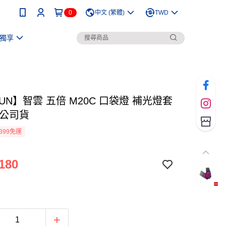
0
中文 (繁體)
TWD
獨享
YUN】智雲 五倍 M20C 口袋燈 補光燈套
成公司貨
399免運
180