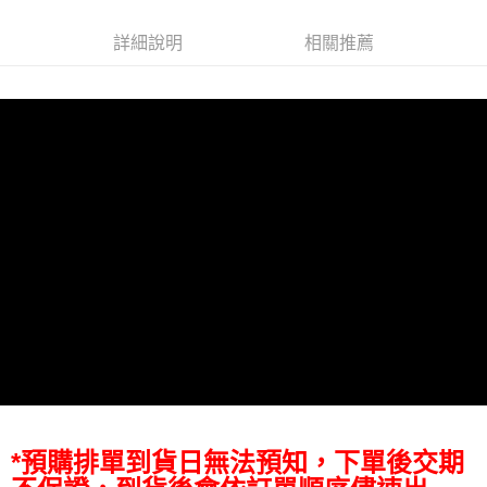
AFTEE先享後付
相關說明
詳細說明
相關推薦
【關於「AFTEE先享後付」】
ATM付款
AFTEE先享後付是「在收到商品之後才付款」的支付方式。 讓您購物簡單
便利好安心！
１．簡單：不需註冊會員、不需綁卡、不需儲值。
運送方式
２．便利：只要手機號碼，簡訊認證，即可結帳。
３．安心：先確認商品／服務後，再付款。
全家取貨付款
每筆NT$60，滿NT$399(含以上)免運費
【「AFTEE先享後付」結帳流程】
１．於結帳方式選擇「AFTEE先享後付」後，將跳轉至「AFTEE先享後付」
萊爾富取貨付款
結帳頁面，進行簡訊認證並確認金額後，即可完成結帳。
２．訂單成立數日內，您將收到繳費通知簡訊。
每筆NT$60，滿NT$399(含以上)免運費
３．收到繳費通知簡訊後14天內，點擊此簡訊中的連結，可透過四大超商／
ATM／網路銀行／等多元方式進行付款，方視為交易完成。
7-11取貨付款
※ 請注意：結帳手續完成當下不需立刻繳費，但若您需要取消訂單，請聯絡
每筆NT$60，滿NT$399(含以上)免運費
購買商品的店家。未經商家同意取消之訂單仍視為有效，需透過AFTEE先享
後付繳納相關費用。
宅配
※ 交易是否成功請以「AFTEE先享後付 」之結帳頁面顯示為準，若有關於
是否繳費成功／繳費後需取消欲退款等相關疑問，請聯繫「AFTEE先享後付
每筆NT$75，滿NT$399(含以上)免運費
客戶支援中心」
https://netprotections.freshdesk.com/support/home
付款後門市自取
【注意事項】
*預購排單到貨日無法預知，下單後交期
１．透過由恩沛科技股份有限公司提供之「AFTEE先享後付」服務完成之交
免運費