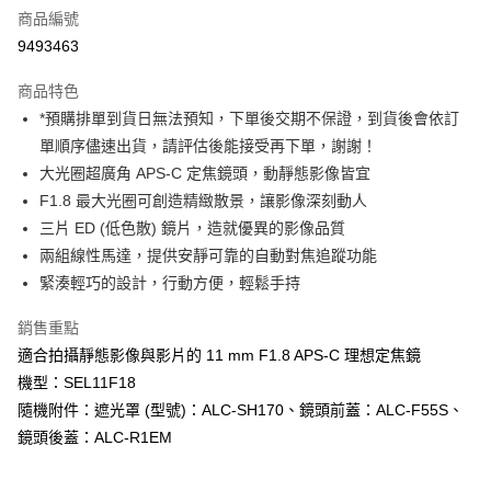
商品編號
信用卡分期付款
9493463
3 期 0 利率 每期
NT$4,660
21家銀行
商品特色
6 期 0 利率 每期
NT$2,330
21家銀行
合作金庫商業銀行
第一商業銀行
*預購排單到貨日無法預知，下單後交期不保證，到貨後會依訂
華南商業銀行
彰化商業銀行
12 期 0 利率 每期
NT$1,165
21家銀行
合作金庫商業銀行
第一商業銀行
單順序儘速出貨，請評估後能接受再下單，謝謝！
上海商業儲蓄銀行
台北富邦商業銀行
華南商業銀行
彰化商業銀行
合作金庫商業銀行
第一商業銀行
超商取貨付款
國泰世華商業銀行
兆豐國際商業銀行
大光圈超廣角 APS-C 定焦鏡頭，動靜態影像皆宜
上海商業儲蓄銀行
台北富邦商業銀行
華南商業銀行
彰化商業銀行
臺灣中小企業銀行
台中商業銀行
F1.8 最大光圈可創造精緻散景，讓影像深刻動人
國泰世華商業銀行
兆豐國際商業銀行
LINE Pay
上海商業儲蓄銀行
台北富邦商業銀行
匯豐（台灣）商業銀行
華泰商業銀行
臺灣中小企業銀行
台中商業銀行
三片 ED (低色散) 鏡片，造就優異的影像品質
國泰世華商業銀行
兆豐國際商業銀行
聯邦商業銀行
遠東國際商業銀行
匯豐（台灣）商業銀行
華泰商業銀行
Apple Pay
兩組線性馬達，提供安靜可靠的自動對焦追蹤功能
臺灣中小企業銀行
台中商業銀行
元大商業銀行
永豐商業銀行
聯邦商業銀行
遠東國際商業銀行
匯豐（台灣）商業銀行
華泰商業銀行
緊湊輕巧的設計，行動方便，輕鬆手持
玉山商業銀行
星展（台灣）商業銀行
街口支付
元大商業銀行
永豐商業銀行
聯邦商業銀行
遠東國際商業銀行
台新國際商業銀行
中國信託商業銀行
玉山商業銀行
星展（台灣）商業銀行
銷售重點
元大商業銀行
永豐商業銀行
台灣樂天信用卡公司
悠遊付
台新國際商業銀行
中國信託商業銀行
玉山商業銀行
星展（台灣）商業銀行
適合拍攝靜態影像與影片的 11 mm F1.8 APS-C 理想定焦鏡
台灣樂天信用卡公司
台新國際商業銀行
中國信託商業銀行
Google Pay
機型：SEL11F18
台灣樂天信用卡公司
隨機附件：遮光罩 (型號)：ALC-SH170、鏡頭前蓋：ALC-F55S、
全支付
鏡頭後蓋：ALC-R1EM
全盈+PAY