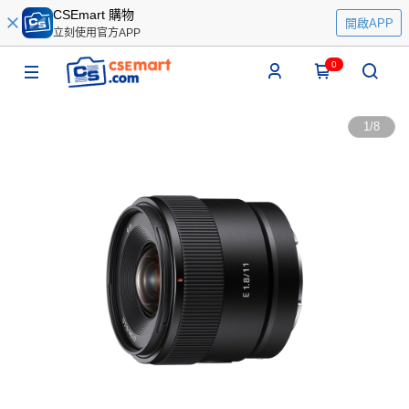
CSEmart 購物
開啟APP
立刻使用官方APP
0
1
/
8