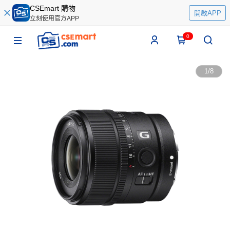
CSEmart 購物
開啟APP
立刻使用官方APP
0
1
/
8