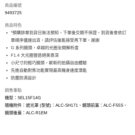
商品編號
信用卡分期付款
9493725
3 期 0 利率 每期
NT$6,660
21家銀行
商品特色
6 期 0 利率 每期
NT$3,330
21家銀行
合作金庫商業銀行
第一商業銀行
*預購排單到貨日無法預知，下單後交期不保證，到貨後會依訂
華南商業銀行
彰化商業銀行
12 期 0 利率 每期
NT$1,665
21家銀行
合作金庫商業銀行
第一商業銀行
單順序儘速出貨，請評估後能接受再下單，謝謝
上海商業儲蓄銀行
台北富邦商業銀行
華南商業銀行
彰化商業銀行
合作金庫商業銀行
第一商業銀行
超商取貨付款
國泰世華商業銀行
兆豐國際商業銀行
G 系列鏡頭，卓越的光圈全開解析度
上海商業儲蓄銀行
台北富邦商業銀行
華南商業銀行
彰化商業銀行
臺灣中小企業銀行
台中商業銀行
F1.4 大光圈營造絕美景深
國泰世華商業銀行
兆豐國際商業銀行
LINE Pay
上海商業儲蓄銀行
台北富邦商業銀行
匯豐（台灣）商業銀行
華泰商業銀行
臺灣中小企業銀行
台中商業銀行
小尺寸的輕巧鏡頭，嶄新的拍攝自由體驗
國泰世華商業銀行
兆豐國際商業銀行
聯邦商業銀行
遠東國際商業銀行
匯豐（台灣）商業銀行
華泰商業銀行
Apple Pay
先進自動對焦功能實現最高機身速度潛能
臺灣中小企業銀行
台中商業銀行
元大商業銀行
永豐商業銀行
聯邦商業銀行
遠東國際商業銀行
匯豐（台灣）商業銀行
華泰商業銀行
防塵防滴設計
玉山商業銀行
星展（台灣）商業銀行
街口支付
元大商業銀行
永豐商業銀行
聯邦商業銀行
遠東國際商業銀行
台新國際商業銀行
中國信託商業銀行
玉山商業銀行
星展（台灣）商業銀行
銷售重點
元大商業銀行
永豐商業銀行
台灣樂天信用卡公司
悠遊付
台新國際商業銀行
中國信託商業銀行
玉山商業銀行
星展（台灣）商業銀行
機型：SEL15F14G
台灣樂天信用卡公司
台新國際商業銀行
中國信託商業銀行
Google Pay
隨機附件：遮光罩 (型號)：ALC-SH171、鏡頭前蓋：ALC-F55S、
台灣樂天信用卡公司
鏡頭後蓋：ALC-R1EM
全支付
全盈+PAY