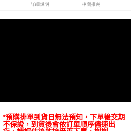
AFTEE先享後付
詳細說明
相關推薦
相關說明
【關於「AFTEE先享後付」】
ATM付款
AFTEE先享後付是「在收到商品之後才付款」的支付方式。 讓您購物簡單
便利好安心！
１．簡單：不需註冊會員、不需綁卡、不需儲值。
運送方式
２．便利：只要手機號碼，簡訊認證，即可結帳。
３．安心：先確認商品／服務後，再付款。
全家取貨付款
每筆NT$60，滿NT$399(含以上)免運費
【「AFTEE先享後付」結帳流程】
１．於結帳方式選擇「AFTEE先享後付」後，將跳轉至「AFTEE先享後付」
萊爾富取貨付款
結帳頁面，進行簡訊認證並確認金額後，即可完成結帳。
２．訂單成立數日內，您將收到繳費通知簡訊。
每筆NT$60，滿NT$399(含以上)免運費
３．收到繳費通知簡訊後14天內，點擊此簡訊中的連結，可透過四大超商／
ATM／網路銀行／等多元方式進行付款，方視為交易完成。
7-11取貨付款
※ 請注意：結帳手續完成當下不需立刻繳費，但若您需要取消訂單，請聯絡
每筆NT$60，滿NT$399(含以上)免運費
購買商品的店家。未經商家同意取消之訂單仍視為有效，需透過AFTEE先享
後付繳納相關費用。
宅配
※ 交易是否成功請以「AFTEE先享後付 」之結帳頁面顯示為準，若有關於
是否繳費成功／繳費後需取消欲退款等相關疑問，請聯繫「AFTEE先享後付
每筆NT$75，滿NT$399(含以上)免運費
客戶支援中心」
https://netprotections.freshdesk.com/support/home
*預購排單到貨日無法預知，下單後交期
付款後門市自取
【注意事項】
不保證，到貨後會依訂單順序儘速出
１．透過由恩沛科技股份有限公司提供之「AFTEE先享後付」服務完成之交
免運費