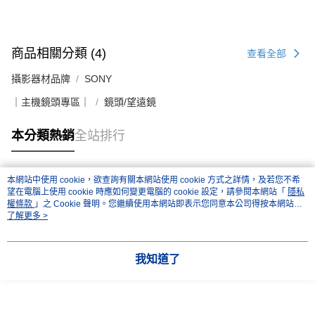
商品相關分類 (4)
查看全部
攝影器材品牌
SONY
｜主機鏡頭專區｜
鏡頭/望遠鏡
本分類熱銷
全站排行
本網站中使用 cookie，欲查詢有關本網站使用 cookie 方式之詳情，及若您不希
熱門標籤
望在電腦上使用 cookie 時應如何變更電腦的 cookie 設定，請參閱本網站「
隱私
權條款
」之 Cookie 聲明。您繼續使用本網站即表示您同意本公司得按本網站使
用條款之 Cookie 聲明使用 cookie。
了解更多 >
我知道了