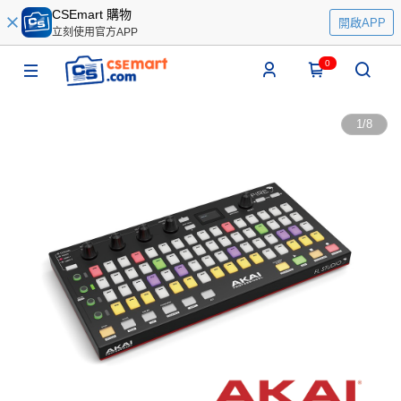
CSEmart 購物
開啟APP
立刻使用官方APP
0
1
/
8