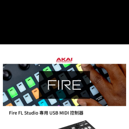
１．簡單：不需註冊會員、不需綁卡、不需儲值。
運送方式
２．便利：只要手機號碼，簡訊認證，即可結帳。
３．安心：先確認商品／服務後，再付款。
宅配
每筆NT$75，滿NT$399(含以上)免運費
【「AFTEE先享後付」結帳流程】
１．於結帳方式選擇「AFTEE先享後付」後，將跳轉至「AFTEE先享後付」
付款後門市自取
結帳頁面，進行簡訊認證並確認金額後，即可完成結帳。
２．訂單成立數日內，您將收到繳費通知簡訊。
免運費
３．收到繳費通知簡訊後14天內，點擊此簡訊中的連結，可透過四大超商／
ATM／網路銀行／等多元方式進行付款，方視為交易完成。
※ 請注意：結帳手續完成當下不需立刻繳費，但若您需要取消訂單，請聯絡
購買商品的店家。未經商家同意取消之訂單仍視為有效，需透過AFTEE先享
後付繳納相關費用。
※ 交易是否成功請以「AFTEE先享後付 」之結帳頁面顯示為準，若有關於
是否繳費成功／繳費後需取消欲退款等相關疑問，請聯繫「AFTEE先享後付
客戶支援中心」
https://netprotections.freshdesk.com/support/home
【注意事項】
１．透過由恩沛科技股份有限公司提供之「AFTEE先享後付」服務完成之交
易，需依本服務之必要範圍內提供個人資料，並將交易相關給付款項請求債
權轉讓予恩沛科技股份有限公司。
２．關於個人資料處理事宜，請瀏覽以下網址：
https://aftee.tw/terms/#terms3
３．未成年的使用者請事先徵得法定代理人或監護人之同意方可使用