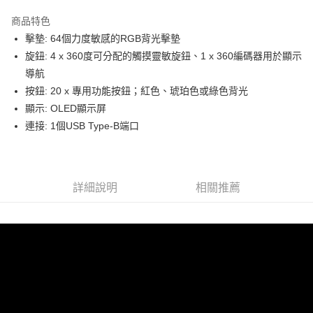
3 期 0 利率 每期
NT$1,966
21家銀行
商品特色
6 期 0 利率 每期
NT$983
21家銀行
合作金庫商業銀行
第一商業銀行
擊墊: 64個力度敏感的RGB背光擊墊
華南商業銀行
彰化商業銀行
12 期 0 利率 每期
NT$491
21家銀行
合作金庫商業銀行
第一商業銀行
旋鈕: 4 x 360度可分配的觸摸靈敏旋鈕、1 x 360編碼器用於顯示
上海商業儲蓄銀行
台北富邦商業銀行
華南商業銀行
彰化商業銀行
合作金庫商業銀行
第一商業銀行
LINE Pay
國泰世華商業銀行
兆豐國際商業銀行
導航
上海商業儲蓄銀行
台北富邦商業銀行
華南商業銀行
彰化商業銀行
臺灣中小企業銀行
台中商業銀行
按鈕: 20 x 專用功能按鈕；紅色、琥珀色或綠色背光
國泰世華商業銀行
兆豐國際商業銀行
Apple Pay
上海商業儲蓄銀行
台北富邦商業銀行
匯豐（台灣）商業銀行
華泰商業銀行
臺灣中小企業銀行
台中商業銀行
顯示: OLED顯示屏
國泰世華商業銀行
兆豐國際商業銀行
聯邦商業銀行
遠東國際商業銀行
匯豐（台灣）商業銀行
華泰商業銀行
街口支付
連接: 1個USB Type-B端口
臺灣中小企業銀行
台中商業銀行
元大商業銀行
永豐商業銀行
聯邦商業銀行
遠東國際商業銀行
匯豐（台灣）商業銀行
華泰商業銀行
玉山商業銀行
星展（台灣）商業銀行
悠遊付
元大商業銀行
永豐商業銀行
聯邦商業銀行
遠東國際商業銀行
台新國際商業銀行
中國信託商業銀行
玉山商業銀行
星展（台灣）商業銀行
元大商業銀行
永豐商業銀行
台灣樂天信用卡公司
Google Pay
台新國際商業銀行
中國信託商業銀行
玉山商業銀行
星展（台灣）商業銀行
詳細說明
相關推薦
台灣樂天信用卡公司
台新國際商業銀行
中國信託商業銀行
全支付
台灣樂天信用卡公司
全盈+PAY
AFTEE先享後付
相關說明
【關於「AFTEE先享後付」】
ATM付款
AFTEE先享後付是「在收到商品之後才付款」的支付方式。 讓您購物簡單
便利好安心！