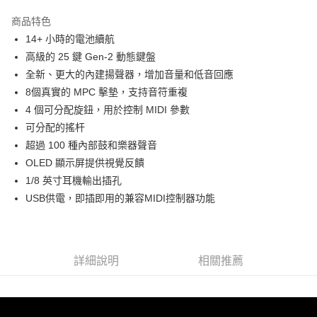
3 期 0 利率 每期
NT$1,760
21家銀行
商品特色
6 期 0 利率 每期
NT$880
21家銀行
合作金庫商業銀行
第一商業銀行
14+ 小時的電池續航
華南商業銀行
彰化商業銀行
12 期 0 利率 每期
NT$440
21家銀行
合作金庫商業銀行
第一商業銀行
高級的 25 鍵 Gen-2 動態鍵盤
上海商業儲蓄銀行
台北富邦商業銀行
華南商業銀行
彰化商業銀行
合作金庫商業銀行
第一商業銀行
LINE Pay
國泰世華商業銀行
兆豐國際商業銀行
全新、更大的內建揚聲器，增加音量和低音回應
上海商業儲蓄銀行
台北富邦商業銀行
華南商業銀行
彰化商業銀行
臺灣中小企業銀行
台中商業銀行
8個真實的 MPC 擊墊，支持音符重複
國泰世華商業銀行
兆豐國際商業銀行
Apple Pay
上海商業儲蓄銀行
台北富邦商業銀行
匯豐（台灣）商業銀行
華泰商業銀行
臺灣中小企業銀行
台中商業銀行
4 個可分配旋鈕，用於控制 MIDI 參數
國泰世華商業銀行
兆豐國際商業銀行
聯邦商業銀行
遠東國際商業銀行
匯豐（台灣）商業銀行
華泰商業銀行
街口支付
可分配的搖杆
臺灣中小企業銀行
台中商業銀行
元大商業銀行
永豐商業銀行
聯邦商業銀行
遠東國際商業銀行
匯豐（台灣）商業銀行
華泰商業銀行
超過 100 種內部鼓和樂器聲音
玉山商業銀行
星展（台灣）商業銀行
悠遊付
元大商業銀行
永豐商業銀行
聯邦商業銀行
遠東國際商業銀行
OLED 顯示屏提供視覺反饋
台新國際商業銀行
中國信託商業銀行
玉山商業銀行
星展（台灣）商業銀行
元大商業銀行
永豐商業銀行
台灣樂天信用卡公司
Google Pay
1/8 英寸耳機輸出插孔
台新國際商業銀行
中國信託商業銀行
玉山商業銀行
星展（台灣）商業銀行
USB供電，即插即用的兼容MIDI控制器功能
台灣樂天信用卡公司
台新國際商業銀行
中國信託商業銀行
全支付
台灣樂天信用卡公司
全盈+PAY
AFTEE先享後付
詳細說明
相關推薦
相關說明
【關於「AFTEE先享後付」】
ATM付款
AFTEE先享後付是「在收到商品之後才付款」的支付方式。 讓您購物簡單
便利好安心！