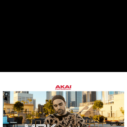
１．簡單：不需註冊會員、不需綁卡、不需儲值。
運送方式
２．便利：只要手機號碼，簡訊認證，即可結帳。
３．安心：先確認商品／服務後，再付款。
宅配
每筆NT$75，滿NT$399(含以上)免運費
【「AFTEE先享後付」結帳流程】
１．於結帳方式選擇「AFTEE先享後付」後，將跳轉至「AFTEE先享後付」
付款後門市自取
結帳頁面，進行簡訊認證並確認金額後，即可完成結帳。
２．訂單成立數日內，您將收到繳費通知簡訊。
免運費
３．收到繳費通知簡訊後14天內，點擊此簡訊中的連結，可透過四大超商／
ATM／網路銀行／等多元方式進行付款，方視為交易完成。
※ 請注意：結帳手續完成當下不需立刻繳費，但若您需要取消訂單，請聯絡
購買商品的店家。未經商家同意取消之訂單仍視為有效，需透過AFTEE先享
後付繳納相關費用。
※ 交易是否成功請以「AFTEE先享後付 」之結帳頁面顯示為準，若有關於
是否繳費成功／繳費後需取消欲退款等相關疑問，請聯繫「AFTEE先享後付
客戶支援中心」
https://netprotections.freshdesk.com/support/home
【注意事項】
１．透過由恩沛科技股份有限公司提供之「AFTEE先享後付」服務完成之交
易，需依本服務之必要範圍內提供個人資料，並將交易相關給付款項請求債
權轉讓予恩沛科技股份有限公司。
２．關於個人資料處理事宜，請瀏覽以下網址：
https://aftee.tw/terms/#terms3
３．未成年的使用者請事先徵得法定代理人或監護人之同意方可使用