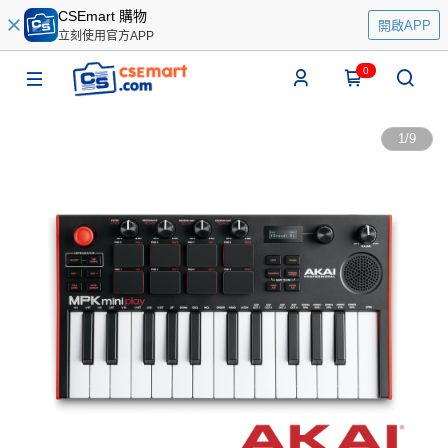
CSEmart 購物
開啟APP
立刻使用官方APP
0
1
/
9