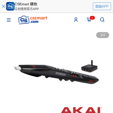
CSEmart 購物
開啟APP
立刻使用官方APP
0
1
/
4