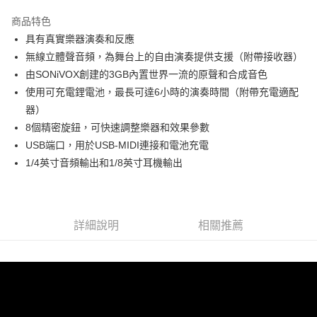
3 期 0 利率 每期
NT$11,666
21家銀行
商品特色
6 期 0 利率 每期
NT$5,833
21家銀行
合作金庫商業銀行
第一商業銀行
具有真實樂器演奏和反應
華南商業銀行
彰化商業銀行
12 期 0 利率 每期
NT$2,916
21家銀行
合作金庫商業銀行
第一商業銀行
無線立體聲音頻，為舞台上的自由演奏提供支援（附帶接收器）
上海商業儲蓄銀行
台北富邦商業銀行
華南商業銀行
彰化商業銀行
合作金庫商業銀行
第一商業銀行
LINE Pay
國泰世華商業銀行
兆豐國際商業銀行
由SONiVOX創建的3GB內置世界一流的原聲和合成音色
上海商業儲蓄銀行
台北富邦商業銀行
華南商業銀行
彰化商業銀行
臺灣中小企業銀行
台中商業銀行
使用可充電鋰電池，最長可達6小時的演奏時間（附帶充電適配
國泰世華商業銀行
兆豐國際商業銀行
Apple Pay
上海商業儲蓄銀行
台北富邦商業銀行
匯豐（台灣）商業銀行
華泰商業銀行
臺灣中小企業銀行
台中商業銀行
器）
國泰世華商業銀行
兆豐國際商業銀行
聯邦商業銀行
遠東國際商業銀行
匯豐（台灣）商業銀行
華泰商業銀行
街口支付
8個精密旋鈕，可快速調整樂器和效果參數
臺灣中小企業銀行
台中商業銀行
元大商業銀行
永豐商業銀行
聯邦商業銀行
遠東國際商業銀行
匯豐（台灣）商業銀行
華泰商業銀行
USB端口，用於USB-MIDI連接和電池充電
玉山商業銀行
星展（台灣）商業銀行
悠遊付
元大商業銀行
永豐商業銀行
聯邦商業銀行
遠東國際商業銀行
1/4英寸音頻輸出和1/8英寸耳機輸出
台新國際商業銀行
中國信託商業銀行
玉山商業銀行
星展（台灣）商業銀行
元大商業銀行
永豐商業銀行
台灣樂天信用卡公司
Google Pay
台新國際商業銀行
中國信託商業銀行
玉山商業銀行
星展（台灣）商業銀行
台灣樂天信用卡公司
台新國際商業銀行
中國信託商業銀行
全支付
台灣樂天信用卡公司
詳細說明
相關推薦
全盈+PAY
AFTEE先享後付
相關說明
【關於「AFTEE先享後付」】
ATM付款
AFTEE先享後付是「在收到商品之後才付款」的支付方式。 讓您購物簡單
便利好安心！