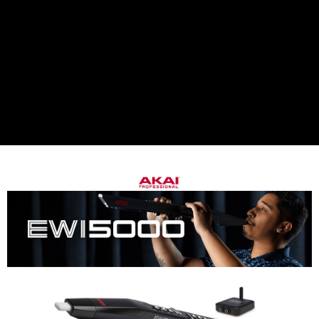
１．簡單：不需註冊會員、不需綁卡、不需儲值。
運送方式
２．便利：只要手機號碼，簡訊認證，即可結帳。
３．安心：先確認商品／服務後，再付款。
宅配
每筆NT$75，滿NT$399(含以上)免運費
【「AFTEE先享後付」結帳流程】
１．於結帳方式選擇「AFTEE先享後付」後，將跳轉至「AFTEE先享後付」
付款後門市自取
結帳頁面，進行簡訊認證並確認金額後，即可完成結帳。
２．訂單成立數日內，您將收到繳費通知簡訊。
免運費
３．收到繳費通知簡訊後14天內，點擊此簡訊中的連結，可透過四大超商／
ATM／網路銀行／等多元方式進行付款，方視為交易完成。
※ 請注意：結帳手續完成當下不需立刻繳費，但若您需要取消訂單，請聯絡
購買商品的店家。未經商家同意取消之訂單仍視為有效，需透過AFTEE先享
後付繳納相關費用。
※ 交易是否成功請以「AFTEE先享後付 」之結帳頁面顯示為準，若有關於
是否繳費成功／繳費後需取消欲退款等相關疑問，請聯繫「AFTEE先享後付
客戶支援中心」
https://netprotections.freshdesk.com/support/home
【注意事項】
１．透過由恩沛科技股份有限公司提供之「AFTEE先享後付」服務完成之交
易，需依本服務之必要範圍內提供個人資料，並將交易相關給付款項請求債
權轉讓予恩沛科技股份有限公司。
２．關於個人資料處理事宜，請瀏覽以下網址：
https://aftee.tw/terms/#terms3
３．未成年的使用者請事先徵得法定代理人或監護人之同意方可使用