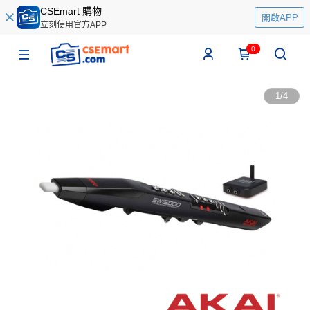
CSEmart 購物
開啟APP
立刻使用官方APP
0
1
/
4