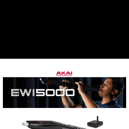
１．簡單：不需註冊會員、不需綁卡、不需儲值。
運送方式
２．便利：只要手機號碼，簡訊認證，即可結帳。
３．安心：先確認商品／服務後，再付款。
宅配
每筆NT$75，滿NT$399(含以上)免運費
【「AFTEE先享後付」結帳流程】
１．於結帳方式選擇「AFTEE先享後付」後，將跳轉至「AFTEE先享後付」
付款後門市自取
結帳頁面，進行簡訊認證並確認金額後，即可完成結帳。
２．訂單成立數日內，您將收到繳費通知簡訊。
免運費
３．收到繳費通知簡訊後14天內，點擊此簡訊中的連結，可透過四大超商／
ATM／網路銀行／等多元方式進行付款，方視為交易完成。
※ 請注意：結帳手續完成當下不需立刻繳費，但若您需要取消訂單，請聯絡
購買商品的店家。未經商家同意取消之訂單仍視為有效，需透過AFTEE先享
後付繳納相關費用。
※ 交易是否成功請以「AFTEE先享後付 」之結帳頁面顯示為準，若有關於
是否繳費成功／繳費後需取消欲退款等相關疑問，請聯繫「AFTEE先享後付
客戶支援中心」
https://netprotections.freshdesk.com/support/home
【注意事項】
１．透過由恩沛科技股份有限公司提供之「AFTEE先享後付」服務完成之交
易，需依本服務之必要範圍內提供個人資料，並將交易相關給付款項請求債
權轉讓予恩沛科技股份有限公司。
２．關於個人資料處理事宜，請瀏覽以下網址：
https://aftee.tw/terms/#terms3
３．未成年的使用者請事先徵得法定代理人或監護人之同意方可使用