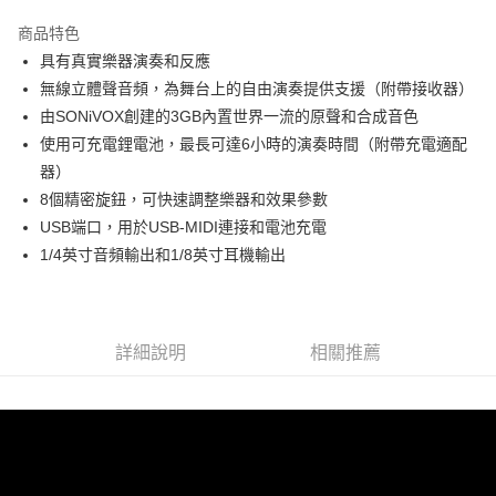
3 期 0 利率 每期
NT$11,666
21家銀行
商品特色
6 期 0 利率 每期
NT$5,833
21家銀行
合作金庫商業銀行
第一商業銀行
具有真實樂器演奏和反應
華南商業銀行
彰化商業銀行
12 期 0 利率 每期
NT$2,916
21家銀行
合作金庫商業銀行
第一商業銀行
無線立體聲音頻，為舞台上的自由演奏提供支援（附帶接收器）
上海商業儲蓄銀行
台北富邦商業銀行
華南商業銀行
彰化商業銀行
合作金庫商業銀行
第一商業銀行
LINE Pay
國泰世華商業銀行
兆豐國際商業銀行
由SONiVOX創建的3GB內置世界一流的原聲和合成音色
上海商業儲蓄銀行
台北富邦商業銀行
華南商業銀行
彰化商業銀行
臺灣中小企業銀行
台中商業銀行
使用可充電鋰電池，最長可達6小時的演奏時間（附帶充電適配
國泰世華商業銀行
兆豐國際商業銀行
Apple Pay
上海商業儲蓄銀行
台北富邦商業銀行
匯豐（台灣）商業銀行
華泰商業銀行
臺灣中小企業銀行
台中商業銀行
器）
國泰世華商業銀行
兆豐國際商業銀行
聯邦商業銀行
遠東國際商業銀行
匯豐（台灣）商業銀行
華泰商業銀行
街口支付
8個精密旋鈕，可快速調整樂器和效果參數
臺灣中小企業銀行
台中商業銀行
元大商業銀行
永豐商業銀行
聯邦商業銀行
遠東國際商業銀行
匯豐（台灣）商業銀行
華泰商業銀行
USB端口，用於USB-MIDI連接和電池充電
玉山商業銀行
星展（台灣）商業銀行
悠遊付
元大商業銀行
永豐商業銀行
聯邦商業銀行
遠東國際商業銀行
1/4英寸音頻輸出和1/8英寸耳機輸出
台新國際商業銀行
中國信託商業銀行
玉山商業銀行
星展（台灣）商業銀行
元大商業銀行
永豐商業銀行
台灣樂天信用卡公司
Google Pay
台新國際商業銀行
中國信託商業銀行
玉山商業銀行
星展（台灣）商業銀行
台灣樂天信用卡公司
台新國際商業銀行
中國信託商業銀行
全支付
台灣樂天信用卡公司
詳細說明
相關推薦
全盈+PAY
AFTEE先享後付
相關說明
【關於「AFTEE先享後付」】
ATM付款
AFTEE先享後付是「在收到商品之後才付款」的支付方式。 讓您購物簡單
便利好安心！