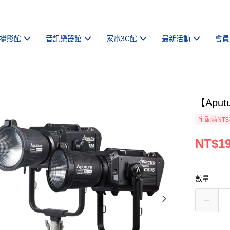
攝影館
音訊樂器館
家電3C館
最新活動
會員
【Apu
宅配滿NT$
NT$19
數量