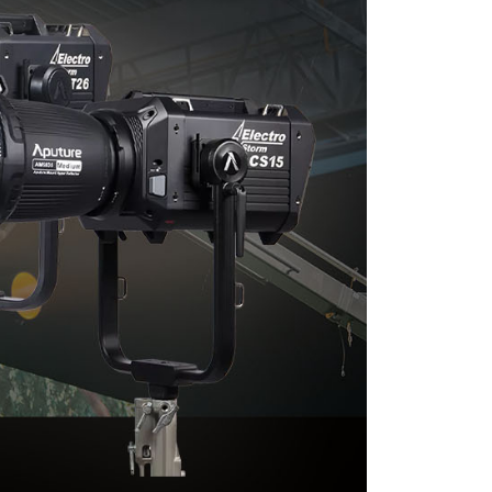
功／繳費後需取消欲退款等相關疑問，請聯繫「AFTEE先享後
援中心」
https://netprotections.freshdesk.com/support/home
項】
恩沛科技股份有限公司提供之「AFTEE先享後付」服務完成之
依本服務之必要範圍內提供個人資料，並將交易相關給付款項請
讓予恩沛科技股份有限公司。
個人資料處理事宜，請瀏覽以下網址：
ee.tw/terms/#terms3
年的使用者請事先徵得法定代理人或監護人之同意方可使用
E先享後付」，若未經同意申辦者引起之損失，本公司不負相關責
AFTEE先享後付」時，將依據個別帳號之用戶狀況，依本公司
核予不同之上限額度；若仍有額度不足之情形，本公司將視審查
用戶進行身份認證。
一人註冊多個帳號或使用他人資訊註冊。若發現惡意使用之情
科技股份有限公司將有權停止該用戶之使用額度並採取法律行