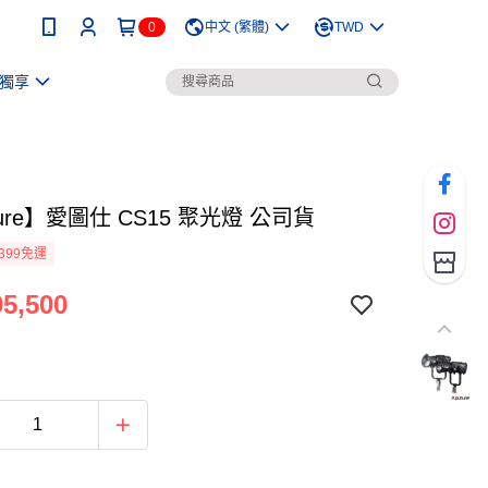
0
中文 (繁體)
TWD
獨享
ture】愛圖仕 CS15 聚光燈 公司貨
399免運
5,500