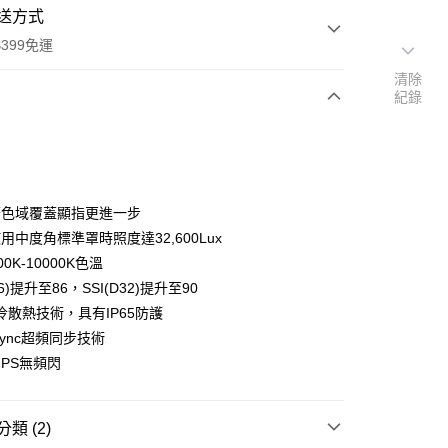
送方式
399免運
清除
紀錄
次付款
期付款
0 利率 每期
NT$65,166
21家銀行
5廣色域覆蓋顯指更進一步
0 利率 每期
NT$32,583
21家銀行
庫商業銀行
第一商業銀行
使用中度角標準罩時照度達32,600Lux
業銀行
彰化商業銀行
 0 利率 每期
NT$16,291
21家銀行
0K-10000K色溫
庫商業銀行
第一商業銀行
業儲蓄銀行
台北富邦商業銀行
業銀行
彰化商業銀行
56)提升至86，SSI(D32)提升至90
庫商業銀行
第一商業銀行
華商業銀行
兆豐國際商業銀行
業儲蓄銀行
台北富邦商業銀行
冷散熱技術，具有IP65防護
業銀行
彰化商業銀行
小企業銀行
台中商業銀行
華商業銀行
兆豐國際商業銀行
業儲蓄銀行
台北富邦商業銀行
rSync超頻同步技術
台灣）商業銀行
華泰商業銀行
小企業銀行
台中商業銀行
華商業銀行
兆豐國際商業銀行
業銀行
遠東國際商業銀行
+FPS無頻閃
台灣）商業銀行
華泰商業銀行
小企業銀行
台中商業銀行
業銀行
永豐商業銀行
業銀行
遠東國際商業銀行
台灣）商業銀行
華泰商業銀行
業銀行
星展（台灣）商業銀行
業銀行
永豐商業銀行
業銀行
遠東國際商業銀行
際商業銀行
中國信託商業銀行
類 (2)
業銀行
星展（台灣）商業銀行
業銀行
永豐商業銀行
天信用卡公司
y