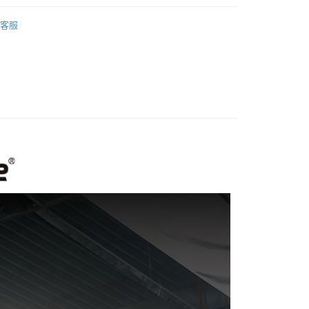
際商業銀行
中國信託商業銀行
業銀行
星展（台灣）商業銀行
品牌
Aputure 愛圖仕
天信用卡公司
際商業銀行
中國信託商業銀行
客服
備專區｜
補光燈/閃光燈
天信用卡公司
享後付
FTEE先享後付」】
先享後付是「在收到商品之後才付款」的支付方式。 讓您購物簡單
心！
：不需註冊會員、不需綁卡、不需儲值。
：只要手機號碼，簡訊認證，即可結帳。
：先確認商品／服務後，再付款。
EE先享後付」結帳流程】
5，滿NT$399(含以上)免運費
方式選擇「AFTEE先享後付」後，將跳轉至「AFTEE先享後
頁面，進行簡訊認證並確認金額後，即可完成結帳。
市自取
成立數日內，您將收到繳費通知簡訊。
費通知簡訊後14天內，點擊此簡訊中的連結，可透過四大超商
網路銀行／等多元方式進行付款，方視為交易完成。
：結帳手續完成當下不需立刻繳費，但若您需要取消訂單，請聯
的店家。未經商家同意取消之訂單仍視為有效，需透過AFTEE
繳納相關費用。
否成功請以「AFTEE先享後付 」之結帳頁面顯示為準，若有關於