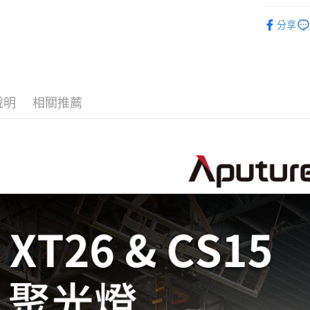
台新國
玉山商
燈光設備
台灣樂
台新國
全支付
分享
｜燈光設
台灣樂
全盈+PAY
AFTEE先
相關說明
說明
相關推薦
【關於「A
ATM付款
AFTEE
便利好安
１．簡單
２．便利
運送方式
３．安心
宅配
【「AFT
每筆NT$7
１．於結帳
付」結帳
付款後門
２．訂單
３．收到繳
免運費
／ATM／
※ 請注意
絡購買商品
先享後付
※ 交易是