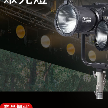
是否繳費成
付客戶支
【注意事
１．透過由
交易，需
求債權轉
２．關於
https://aft
３．未成
「AFTE
任。
４．使用「
即時審查
結果請求
５．嚴禁
形，恩沛
動。