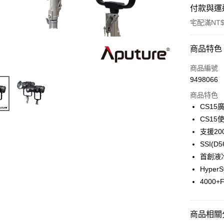
付款與運
宅配滿NT$
付款方式
商品特色
信用卡一
商品編號
9498066
信用卡分
商品特色
3 期 
CS1
6 期 
合作金
CS15
華南商
12 期
支援200
合作金
上海商
華南商
SSI(D
合作金
LINE Pay
國泰世
上海商
首創液
華南商
臺灣中
國泰世
Apple Pay
上海商
Hype
匯豐（
臺灣中
國泰世
聯邦商
4000
匯豐（
街口支付
臺灣中
元大商
聯邦商
匯豐（
玉山商
悠遊付
元大商
聯邦商
台新國
商品相關分
玉山商
元大商
台灣樂
Google Pa