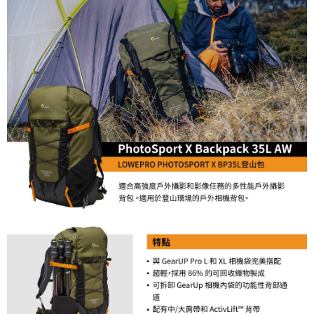
２．便利：只要手機號碼，簡訊認證，即可結帳。
３．安心：先確認商品／服務後，再付款。
宅配
每筆NT$75，滿NT$399(含以上)免運費
【「AFTEE先享後付」結帳流程】
１．於結帳方式選擇「AFTEE先享後付」後，將跳轉至「AFTEE先享後付」
付款後門市自取
結帳頁面，進行簡訊認證並確認金額後，即可完成結帳。
２．訂單成立數日內，您將收到繳費通知簡訊。
免運費
３．收到繳費通知簡訊後14天內，點擊此簡訊中的連結，可透過四大超商／
ATM／網路銀行／等多元方式進行付款，方視為交易完成。
※ 請注意：結帳手續完成當下不需立刻繳費，但若您需要取消訂單，請聯絡
購買商品的店家。未經商家同意取消之訂單仍視為有效，需透過AFTEE先享
後付繳納相關費用。
※ 交易是否成功請以「AFTEE先享後付 」之結帳頁面顯示為準，若有關於
是否繳費成功／繳費後需取消欲退款等相關疑問，請聯繫「AFTEE先享後付
客戶支援中心」
https://netprotections.freshdesk.com/support/home
【注意事項】
１．透過由恩沛科技股份有限公司提供之「AFTEE先享後付」服務完成之交
易，需依本服務之必要範圍內提供個人資料，並將交易相關給付款項請求債
權轉讓予恩沛科技股份有限公司。
２．關於個人資料處理事宜，請瀏覽以下網址：
https://aftee.tw/terms/#terms3
３．未成年的使用者請事先徵得法定代理人或監護人之同意方可使用
「AFTEE先享後付」，若未經同意申辦者引起之損失，本公司不負相關責
任。