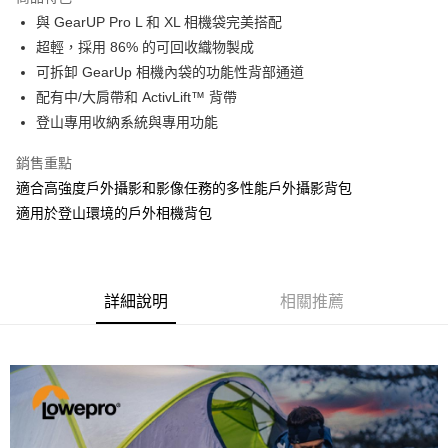
6 期 0 利率 每期
NT$1,531
21家銀行
合作金庫商業銀行
第一商業銀行
與 GearUP Pro L 和 XL 相機袋完美搭配
華南商業銀行
彰化商業銀行
12 期 0 利率 每期
NT$765
21家銀行
合作金庫商業銀行
第一商業銀行
超輕，採用 86% 的可回收織物製成
上海商業儲蓄銀行
台北富邦商業銀行
華南商業銀行
彰化商業銀行
合作金庫商業銀行
第一商業銀行
LINE Pay
國泰世華商業銀行
兆豐國際商業銀行
可拆卸 GearUp 相機內袋的功能性背部通道
上海商業儲蓄銀行
台北富邦商業銀行
華南商業銀行
彰化商業銀行
臺灣中小企業銀行
台中商業銀行
配有中/大肩帶和 ActivLift™ 背帶
國泰世華商業銀行
兆豐國際商業銀行
Apple Pay
上海商業儲蓄銀行
台北富邦商業銀行
匯豐（台灣）商業銀行
華泰商業銀行
臺灣中小企業銀行
台中商業銀行
登山專用收納系統與專用功能
國泰世華商業銀行
兆豐國際商業銀行
聯邦商業銀行
遠東國際商業銀行
匯豐（台灣）商業銀行
華泰商業銀行
街口支付
臺灣中小企業銀行
台中商業銀行
元大商業銀行
永豐商業銀行
銷售重點
聯邦商業銀行
遠東國際商業銀行
匯豐（台灣）商業銀行
華泰商業銀行
玉山商業銀行
星展（台灣）商業銀行
悠遊付
元大商業銀行
永豐商業銀行
適合高強度戶外攝影和影像任務的多性能戶外攝影背包
聯邦商業銀行
遠東國際商業銀行
台新國際商業銀行
中國信託商業銀行
玉山商業銀行
星展（台灣）商業銀行
適用於登山環境的戶外相機背包
元大商業銀行
永豐商業銀行
台灣樂天信用卡公司
Google Pay
台新國際商業銀行
中國信託商業銀行
玉山商業銀行
星展（台灣）商業銀行
台灣樂天信用卡公司
台新國際商業銀行
中國信託商業銀行
全支付
台灣樂天信用卡公司
全盈+PAY
詳細說明
相關推薦
AFTEE先享後付
相關說明
【關於「AFTEE先享後付」】
ATM付款
AFTEE先享後付是「在收到商品之後才付款」的支付方式。 讓您購物簡單
便利好安心！
１．簡單：不需註冊會員、不需綁卡、不需儲值。
運送方式