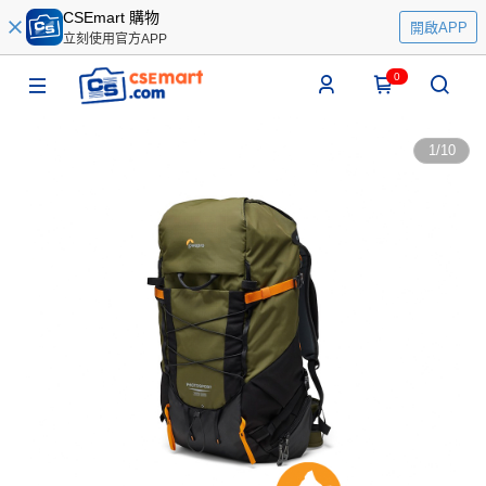
CSEmart 購物
開啟APP
立刻使用官方APP
0
1
/
10