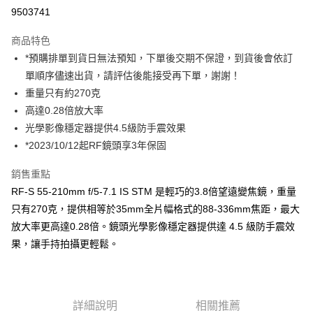
信用卡分期付款
9503741
3 期 0 利率 每期
NT$3,600
21家銀行
商品特色
6 期 0 利率 每期
NT$1,800
21家銀行
合作金庫商業銀行
第一商業銀行
*預購排單到貨日無法預知，下單後交期不保證，到貨後會依訂
華南商業銀行
彰化商業銀行
12 期 0 利率 每期
NT$900
21家銀行
合作金庫商業銀行
第一商業銀行
單順序儘速出貨，請評估後能接受再下單，謝謝！
上海商業儲蓄銀行
台北富邦商業銀行
華南商業銀行
彰化商業銀行
合作金庫商業銀行
第一商業銀行
超商取貨付款
國泰世華商業銀行
兆豐國際商業銀行
重量只有約270克
上海商業儲蓄銀行
台北富邦商業銀行
華南商業銀行
彰化商業銀行
臺灣中小企業銀行
台中商業銀行
高達0.28倍放大率
國泰世華商業銀行
兆豐國際商業銀行
LINE Pay
上海商業儲蓄銀行
台北富邦商業銀行
匯豐（台灣）商業銀行
華泰商業銀行
臺灣中小企業銀行
台中商業銀行
光學影像穩定器提供4.5級防手震效果
國泰世華商業銀行
兆豐國際商業銀行
聯邦商業銀行
遠東國際商業銀行
匯豐（台灣）商業銀行
華泰商業銀行
Apple Pay
*2023/10/12起RF鏡頭享3年保固
臺灣中小企業銀行
台中商業銀行
元大商業銀行
永豐商業銀行
聯邦商業銀行
遠東國際商業銀行
匯豐（台灣）商業銀行
華泰商業銀行
玉山商業銀行
星展（台灣）商業銀行
街口支付
元大商業銀行
永豐商業銀行
銷售重點
聯邦商業銀行
遠東國際商業銀行
台新國際商業銀行
中國信託商業銀行
玉山商業銀行
星展（台灣）商業銀行
RF-S 55-210mm f/5-7.1 IS STM 是輕巧的3.8倍望遠變焦鏡，重量
元大商業銀行
永豐商業銀行
台灣樂天信用卡公司
悠遊付
台新國際商業銀行
中國信託商業銀行
玉山商業銀行
星展（台灣）商業銀行
只有270克，提供相等於35mm全片幅格式的88-336mm焦距，最大
台灣樂天信用卡公司
台新國際商業銀行
中國信託商業銀行
Google Pay
放大率更高達0.28倍。鏡頭光學影像穩定器提供達 4.5 級防手震效
台灣樂天信用卡公司
果，讓手持拍攝更輕鬆。
全支付
全盈+PAY
AFTEE先享後付
詳細說明
相關推薦