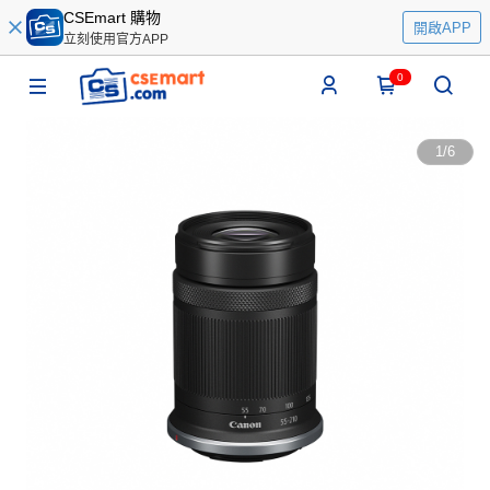
CSEmart 購物
開啟APP
立刻使用官方APP
0
1
/
6