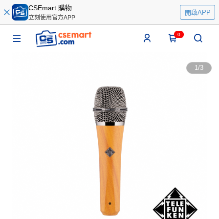
CSEmart 購物
開啟APP
立刻使用官方APP
0
1
/
3