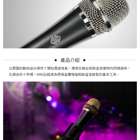
便利好安心！
１．簡單：不需註冊會員、不需綁卡、不需儲值。
運送方式
２．便利：只要手機號碼，簡訊認證，即可結帳。
３．安心：先確認商品／服務後，再付款。
全家取貨付款
每筆NT$60，滿NT$399(含以上)免運費
【「AFTEE先享後付」結帳流程】
１．於結帳方式選擇「AFTEE先享後付」後，將跳轉至「AFTEE先享後付」
萊爾富取貨付款
結帳頁面，進行簡訊認證並確認金額後，即可完成結帳。
２．訂單成立數日內，您將收到繳費通知簡訊。
每筆NT$60，滿NT$399(含以上)免運費
３．收到繳費通知簡訊後14天內，點擊此簡訊中的連結，可透過四大超商／
ATM／網路銀行／等多元方式進行付款，方視為交易完成。
7-11取貨付款
※ 請注意：結帳手續完成當下不需立刻繳費，但若您需要取消訂單，請聯絡
每筆NT$60，滿NT$399(含以上)免運費
購買商品的店家。未經商家同意取消之訂單仍視為有效，需透過AFTEE先享
後付繳納相關費用。
宅配
※ 交易是否成功請以「AFTEE先享後付 」之結帳頁面顯示為準，若有關於
是否繳費成功／繳費後需取消欲退款等相關疑問，請聯繫「AFTEE先享後付
每筆NT$75，滿NT$399(含以上)免運費
客戶支援中心」
https://netprotections.freshdesk.com/support/home
付款後門市自取
【注意事項】
１．透過由恩沛科技股份有限公司提供之「AFTEE先享後付」服務完成之交
免運費
易，需依本服務之必要範圍內提供個人資料，並將交易相關給付款項請求債
權轉讓予恩沛科技股份有限公司。
２．關於個人資料處理事宜，請瀏覽以下網址：
https://aftee.tw/terms/#terms3
３．未成年的使用者請事先徵得法定代理人或監護人之同意方可使用