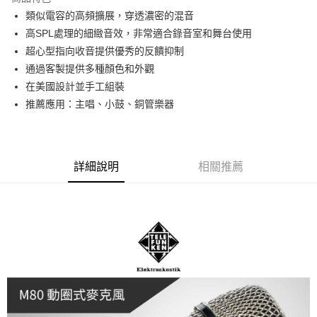
6 期 0 利率 每期
NT$2,000
21家銀行
合作金庫商業銀行
第一商業銀行
類似電容的高頻擴展，穿透濃密的混音
華南商業銀行
彰化商業銀行
12 期 0 利率 每期
NT$1,000
21家銀行
合作金庫商業銀行
第一商業銀行
高SPL處理的細緻音效，非常適合錄音室和舞台使用
上海商業儲蓄銀行
台北富邦商業銀行
華南商業銀行
彰化商業銀行
合作金庫商業銀行
第一商業銀行
超商取貨付款
國泰世華商業銀行
兆豐國際商業銀行
超心型指向收音提供優秀的反饋抑制
上海商業儲蓄銀行
台北富邦商業銀行
華南商業銀行
彰化商業銀行
臺灣中小企業銀行
台中商業銀行
通過客製提供多種顏色和外觀
國泰世華商業銀行
兆豐國際商業銀行
LINE Pay
上海商業儲蓄銀行
台北富邦商業銀行
匯豐（台灣）商業銀行
華泰商業銀行
臺灣中小企業銀行
台中商業銀行
在美國設計並手工組裝
國泰世華商業銀行
兆豐國際商業銀行
聯邦商業銀行
遠東國際商業銀行
匯豐（台灣）商業銀行
華泰商業銀行
Apple Pay
推薦應用：主唱、小鼓、銅管樂器
臺灣中小企業銀行
台中商業銀行
元大商業銀行
永豐商業銀行
聯邦商業銀行
遠東國際商業銀行
匯豐（台灣）商業銀行
華泰商業銀行
玉山商業銀行
星展（台灣）商業銀行
街口支付
元大商業銀行
永豐商業銀行
聯邦商業銀行
遠東國際商業銀行
台新國際商業銀行
中國信託商業銀行
玉山商業銀行
星展（台灣）商業銀行
元大商業銀行
永豐商業銀行
台灣樂天信用卡公司
悠遊付
台新國際商業銀行
中國信託商業銀行
玉山商業銀行
星展（台灣）商業銀行
詳細說明
相關推薦
台灣樂天信用卡公司
台新國際商業銀行
中國信託商業銀行
Google Pay
台灣樂天信用卡公司
全支付
全盈+PAY
AFTEE先享後付
相關說明
【關於「AFTEE先享後付」】
ATM付款
AFTEE先享後付是「在收到商品之後才付款」的支付方式。 讓您購物簡單