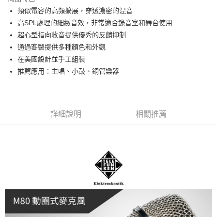
6 期 0 利率 每期
NT$2,000
21家銀行
合作金庫商業銀行
第一商業銀行
類似電容的高頻擴展，穿透濃密的混音
華南商業銀行
彰化商業銀行
12 期 0 利率 每期
NT$1,000
21家銀行
合作金庫商業銀行
第一商業銀行
高SPL處理的細緻音效，非常適合錄音室和舞台使用
上海商業儲蓄銀行
台北富邦商業銀行
華南商業銀行
彰化商業銀行
合作金庫商業銀行
第一商業銀行
超商取貨付款
國泰世華商業銀行
兆豐國際商業銀行
超心型指向收音提供優秀的反饋抑制
上海商業儲蓄銀行
台北富邦商業銀行
華南商業銀行
彰化商業銀行
臺灣中小企業銀行
台中商業銀行
通過客製提供多種顏色和外觀
國泰世華商業銀行
兆豐國際商業銀行
LINE Pay
上海商業儲蓄銀行
台北富邦商業銀行
匯豐（台灣）商業銀行
華泰商業銀行
臺灣中小企業銀行
台中商業銀行
在美國設計並手工組裝
國泰世華商業銀行
兆豐國際商業銀行
聯邦商業銀行
遠東國際商業銀行
匯豐（台灣）商業銀行
華泰商業銀行
Apple Pay
推薦應用：主唱、小鼓、銅管樂器
臺灣中小企業銀行
台中商業銀行
元大商業銀行
永豐商業銀行
聯邦商業銀行
遠東國際商業銀行
匯豐（台灣）商業銀行
華泰商業銀行
玉山商業銀行
星展（台灣）商業銀行
街口支付
元大商業銀行
永豐商業銀行
聯邦商業銀行
遠東國際商業銀行
台新國際商業銀行
中國信託商業銀行
玉山商業銀行
星展（台灣）商業銀行
元大商業銀行
永豐商業銀行
台灣樂天信用卡公司
悠遊付
台新國際商業銀行
中國信託商業銀行
玉山商業銀行
星展（台灣）商業銀行
詳細說明
相關推薦
台灣樂天信用卡公司
台新國際商業銀行
中國信託商業銀行
Google Pay
台灣樂天信用卡公司
全支付
全盈+PAY
AFTEE先享後付
相關說明
【關於「AFTEE先享後付」】
ATM付款
AFTEE先享後付是「在收到商品之後才付款」的支付方式。 讓您購物簡單