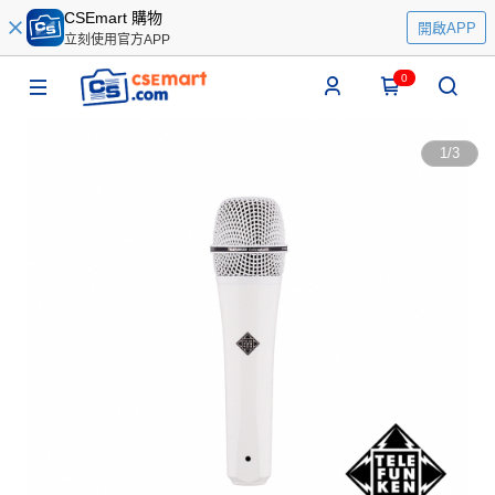
CSEmart 購物
開啟APP
立刻使用官方APP
0
1
/
3