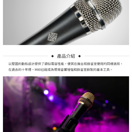
便利好安心！
１．簡單：不需註冊會員、不需綁卡、不需儲值。
運送方式
２．便利：只要手機號碼，簡訊認證，即可結帳。
３．安心：先確認商品／服務後，再付款。
全家取貨付款
每筆NT$60，滿NT$399(含以上)免運費
【「AFTEE先享後付」結帳流程】
１．於結帳方式選擇「AFTEE先享後付」後，將跳轉至「AFTEE先享後付」
萊爾富取貨付款
結帳頁面，進行簡訊認證並確認金額後，即可完成結帳。
２．訂單成立數日內，您將收到繳費通知簡訊。
每筆NT$60，滿NT$399(含以上)免運費
３．收到繳費通知簡訊後14天內，點擊此簡訊中的連結，可透過四大超商／
ATM／網路銀行／等多元方式進行付款，方視為交易完成。
7-11取貨付款
※ 請注意：結帳手續完成當下不需立刻繳費，但若您需要取消訂單，請聯絡
每筆NT$60，滿NT$399(含以上)免運費
購買商品的店家。未經商家同意取消之訂單仍視為有效，需透過AFTEE先享
後付繳納相關費用。
宅配
※ 交易是否成功請以「AFTEE先享後付 」之結帳頁面顯示為準，若有關於
是否繳費成功／繳費後需取消欲退款等相關疑問，請聯繫「AFTEE先享後付
每筆NT$75，滿NT$399(含以上)免運費
客戶支援中心」
https://netprotections.freshdesk.com/support/home
付款後門市自取
【注意事項】
１．透過由恩沛科技股份有限公司提供之「AFTEE先享後付」服務完成之交
免運費
易，需依本服務之必要範圍內提供個人資料，並將交易相關給付款項請求債
權轉讓予恩沛科技股份有限公司。
２．關於個人資料處理事宜，請瀏覽以下網址：
https://aftee.tw/terms/#terms3
３．未成年的使用者請事先徵得法定代理人或監護人之同意方可使用