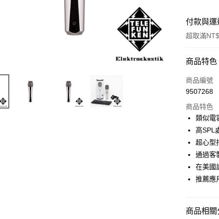
付款與運
超取滿NT$
付款方式
商品特色
信用卡一
商品編號
9507268
信用卡分
商品特色
3 期 
類似電
6 期 
合作金
高SP
華南商
12 期
超心型
合作金
上海商
華南商
通過客
合作金
超商取貨
國泰世
上海商
在美國
華南商
臺灣中
國泰世
LINE Pay
上海商
推薦應
匯豐（
臺灣中
國泰世
聯邦商
匯豐（
Apple Pay
臺灣中
元大商
聯邦商
匯豐（
商品相關分
玉山商
街口支付
元大商
聯邦商