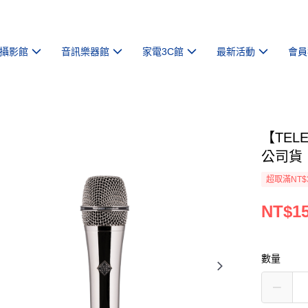
攝影館
音訊樂器館
家電3C館
最新活動
會員
【TEL
公司貨
超取滿NT$
NT$15
數量