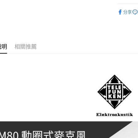
台新國
玉山商
元大商
音訊設備
台灣樂
悠遊付
台新國
分享
玉山商
台灣樂
｜音訊設
台新國
Google Pa
台灣樂
全支付
全盈+PAY
說明
相關推薦
AFTEE先
相關說明
【關於「A
ATM付款
AFTEE
便利好安
１．簡單
２．便利
運送方式
３．安心
全家取貨
【「AFT
每筆NT$6
１．於結帳
付」結帳
萊爾富取
２．訂單
３．收到繳
每筆NT$6
／ATM／