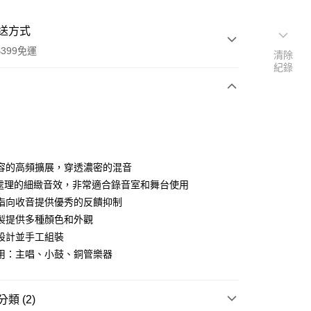
送方式
399免運
清除
紀錄
次付款
期付款
0 利率 每期
NT$5,000
21家銀行
容的高頻擴展，穿透濃密的混音
0 利率 每期
NT$2,500
21家銀行
庫商業銀行
第一商業銀行
L處理的細緻音效，非常適合錄音室和舞台使用
業銀行
彰化商業銀行
 0 利率 每期
NT$1,250
21家銀行
指向收音提供優秀的反饋抑制
庫商業銀行
第一商業銀行
業儲蓄銀行
台北富邦商業銀行
業銀行
彰化商業銀行
製提供多種顏色和外觀
庫商業銀行
第一商業銀行
付款
華商業銀行
兆豐國際商業銀行
業儲蓄銀行
台北富邦商業銀行
設計並手工組裝
業銀行
彰化商業銀行
小企業銀行
台中商業銀行
華商業銀行
兆豐國際商業銀行
業儲蓄銀行
台北富邦商業銀行
用：主唱、小鼓、銅管樂器
台灣）商業銀行
華泰商業銀行
小企業銀行
台中商業銀行
華商業銀行
兆豐國際商業銀行
業銀行
遠東國際商業銀行
台灣）商業銀行
華泰商業銀行
小企業銀行
台中商業銀行
業銀行
永豐商業銀行
業銀行
遠東國際商業銀行
台灣）商業銀行
華泰商業銀行
類 (2)
業銀行
星展（台灣）商業銀行
業銀行
永豐商業銀行
業銀行
遠東國際商業銀行