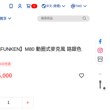
0
中文 (繁體)
TWD
獨享
EFUNKEN】M80 動圈式麥克風 鉻銀色
399免運
,000