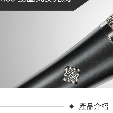
※ 請注意
7-11取貨
絡購買商品
先享後付
每筆NT$6
※ 交易是
是否繳費成
宅配
付客戶支
每筆NT$7
【注意事
付款後門
１．透過由
交易，需
免運費
求債權轉
２．關於
https://aft
３．未成
「AFTE
任。
４．使用「
即時審查
結果請求
５．嚴禁
形，恩沛
動。