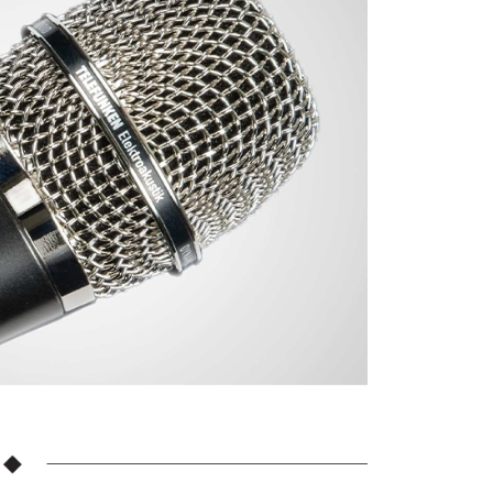
：結帳手續完成當下不需立刻繳費，但若您需要取消訂單，請聯
付款
的店家。未經商家同意取消之訂單仍視為有效，需透過AFTEE
繳納相關費用。
0，滿NT$399(含以上)免運費
否成功請以「AFTEE先享後付 」之結帳頁面顯示為準，若有關於
功／繳費後需取消欲退款等相關疑問，請聯繫「AFTEE先享後
援中心」
https://netprotections.freshdesk.com/support/home
5，滿NT$399(含以上)免運費
項】
市自取
恩沛科技股份有限公司提供之「AFTEE先享後付」服務完成之
依本服務之必要範圍內提供個人資料，並將交易相關給付款項請
讓予恩沛科技股份有限公司。
個人資料處理事宜，請瀏覽以下網址：
ee.tw/terms/#terms3
年的使用者請事先徵得法定代理人或監護人之同意方可使用
E先享後付」，若未經同意申辦者引起之損失，本公司不負相關責
AFTEE先享後付」時，將依據個別帳號之用戶狀況，依本公司
核予不同之上限額度；若仍有額度不足之情形，本公司將視審查
用戶進行身份認證。
一人註冊多個帳號或使用他人資訊註冊。若發現惡意使用之情
科技股份有限公司將有權停止該用戶之使用額度並採取法律行