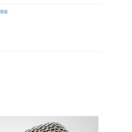
際商業銀行
中國信託商業銀行
業銀行
星展（台灣）商業銀行
業銀行
永豐商業銀行
品牌
TELEFUNKEN
天信用卡公司
際商業銀行
中國信託商業銀行
客服
業銀行
星展（台灣）商業銀行
天信用卡公司
備專區｜
麥克風專區
際商業銀行
中國信託商業銀行
y
天信用卡公司
享後付
FTEE先享後付」】
先享後付是「在收到商品之後才付款」的支付方式。 讓您購物簡單
心！
：不需註冊會員、不需綁卡、不需儲值。
：只要手機號碼，簡訊認證，即可結帳。
：先確認商品／服務後，再付款。
付款
EE先享後付」結帳流程】
0，滿NT$399(含以上)免運費
方式選擇「AFTEE先享後付」後，將跳轉至「AFTEE先享後
頁面，進行簡訊認證並確認金額後，即可完成結帳。
貨付款
成立數日內，您將收到繳費通知簡訊。
費通知簡訊後14天內，點擊此簡訊中的連結，可透過四大超商
0，滿NT$399(含以上)免運費
網路銀行／等多元方式進行付款，方視為交易完成。