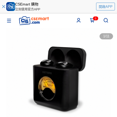
CSEmart 購物
開啟APP
立刻使用官方APP
0
1
/
11