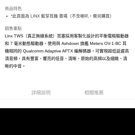
3 期 0 利率 每期
NT$1,663
21家銀行
商品特色
6 期 0 利率 每期
NT$831
21家銀行
合作金庫商業銀行
第一商業銀行
*此頁面為 LINX 藍芽耳機 賣場（不含喇叭，需另購買）
華南商業銀行
彰化商業銀行
12 期 0 利率 每期
NT$415
21家銀行
合作金庫商業銀行
第一商業銀行
上海商業儲蓄銀行
台北富邦商業銀行
華南商業銀行
彰化商業銀行
銷售重點
合作金庫商業銀行
第一商業銀行
超商取貨付款
國泰世華商業銀行
兆豐國際商業銀行
上海商業儲蓄銀行
台北富邦商業銀行
華南商業銀行
彰化商業銀行
Linx TWS（真正無線系統）耳塞採用客製化設計的平衡電樞驅動器
臺灣中小企業銀行
台中商業銀行
國泰世華商業銀行
兆豐國際商業銀行
LINE Pay
上海商業儲蓄銀行
台北富邦商業銀行
和 7 毫米動態驅動器，使用與 Ashdown 旗艦 Meters OV-1-BC 耳
匯豐（台灣）商業銀行
華泰商業銀行
臺灣中小企業銀行
台中商業銀行
國泰世華商業銀行
兆豐國際商業銀行
聯邦商業銀行
遠東國際商業銀行
機相同的 Qualcomm Adaptive APTX 編解碼器，可實現超低延遲高
匯豐（台灣）商業銀行
華泰商業銀行
Apple Pay
臺灣中小企業銀行
台中商業銀行
元大商業銀行
永豐商業銀行
清音頻，具有豐富、響亮的低音、清晰、原始的高頻以及細緻、清
聯邦商業銀行
遠東國際商業銀行
匯豐（台灣）商業銀行
華泰商業銀行
玉山商業銀行
星展（台灣）商業銀行
街口支付
元大商業銀行
永豐商業銀行
晰的中音。
聯邦商業銀行
遠東國際商業銀行
台新國際商業銀行
中國信託商業銀行
玉山商業銀行
星展（台灣）商業銀行
元大商業銀行
永豐商業銀行
台灣樂天信用卡公司
悠遊付
台新國際商業銀行
中國信託商業銀行
玉山商業銀行
星展（台灣）商業銀行
台灣樂天信用卡公司
台新國際商業銀行
中國信託商業銀行
Google Pay
台灣樂天信用卡公司
詳細說明
相關推薦
全支付
全盈+PAY
AFTEE先享後付
相關說明
【關於「AFTEE先享後付」】