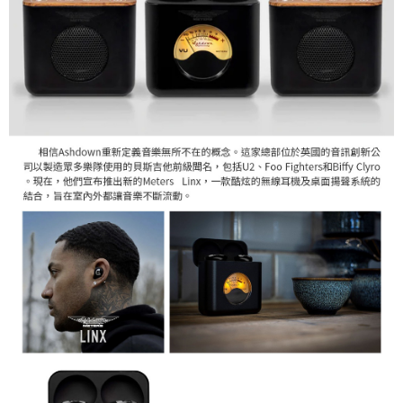
３．未成年的使用者請事先徵得法定代理人或監護人之同意方可使用
「AFTEE先享後付」，若未經同意申辦者引起之損失，本公司不負相關責
任。
４．使用「AFTEE先享後付」時，將依據個別帳號之用戶狀況，依本公司即
時審查核予不同之上限額度；若仍有額度不足之情形，本公司將視審查結果
請求用戶進行身份認證。
５．嚴禁一人註冊多個帳號或使用他人資訊註冊。若發現惡意使用之情形，
恩沛科技股份有限公司將有權停止該用戶之使用額度並採取法律行動。