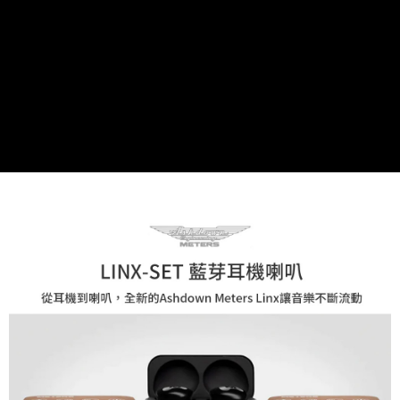
ATM付款
AFTEE先享後付是「在收到商品之後才付款」的支付方式。 讓您購物簡單
便利好安心！
１．簡單：不需註冊會員、不需綁卡、不需儲值。
運送方式
２．便利：只要手機號碼，簡訊認證，即可結帳。
３．安心：先確認商品／服務後，再付款。
全家取貨付款
每筆NT$60，滿NT$399(含以上)免運費
【「AFTEE先享後付」結帳流程】
１．於結帳方式選擇「AFTEE先享後付」後，將跳轉至「AFTEE先享後付」
萊爾富取貨付款
結帳頁面，進行簡訊認證並確認金額後，即可完成結帳。
２．訂單成立數日內，您將收到繳費通知簡訊。
每筆NT$60，滿NT$399(含以上)免運費
３．收到繳費通知簡訊後14天內，點擊此簡訊中的連結，可透過四大超商／
ATM／網路銀行／等多元方式進行付款，方視為交易完成。
7-11取貨付款
※ 請注意：結帳手續完成當下不需立刻繳費，但若您需要取消訂單，請聯絡
每筆NT$60，滿NT$399(含以上)免運費
購買商品的店家。未經商家同意取消之訂單仍視為有效，需透過AFTEE先享
後付繳納相關費用。
宅配
※ 交易是否成功請以「AFTEE先享後付 」之結帳頁面顯示為準，若有關於
是否繳費成功／繳費後需取消欲退款等相關疑問，請聯繫「AFTEE先享後付
每筆NT$75，滿NT$399(含以上)免運費
客戶支援中心」
https://netprotections.freshdesk.com/support/home
付款後門市自取
【注意事項】
１．透過由恩沛科技股份有限公司提供之「AFTEE先享後付」服務完成之交
免運費
易，需依本服務之必要範圍內提供個人資料，並將交易相關給付款項請求債
權轉讓予恩沛科技股份有限公司。
２．關於個人資料處理事宜，請瀏覽以下網址：
https://aftee.tw/terms/#terms3