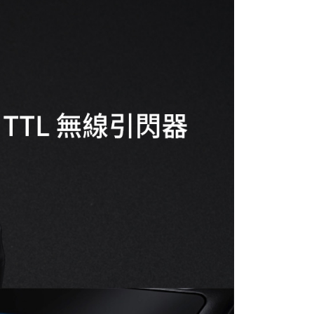
付款
EE先享後付」結帳流程】
0，滿NT$399(含以上)免運費
方式選擇「AFTEE先享後付」後，將跳轉至「AFTEE先享後
頁面，進行簡訊認證並確認金額後，即可完成結帳。
貨付款
成立數日內，您將收到繳費通知簡訊。
費通知簡訊後14天內，點擊此簡訊中的連結，可透過四大超商
0，滿NT$399(含以上)免運費
網路銀行／等多元方式進行付款，方視為交易完成。
：結帳手續完成當下不需立刻繳費，但若您需要取消訂單，請聯
付款
的店家。未經商家同意取消之訂單仍視為有效，需透過AFTEE
繳納相關費用。
0，滿NT$399(含以上)免運費
否成功請以「AFTEE先享後付 」之結帳頁面顯示為準，若有關於
功／繳費後需取消欲退款等相關疑問，請聯繫「AFTEE先享後
援中心」
https://netprotections.freshdesk.com/support/home
5，滿NT$399(含以上)免運費
項】
市自取
恩沛科技股份有限公司提供之「AFTEE先享後付」服務完成之
依本服務之必要範圍內提供個人資料，並將交易相關給付款項請
讓予恩沛科技股份有限公司。
個人資料處理事宜，請瀏覽以下網址：
ee.tw/terms/#terms3
年的使用者請事先徵得法定代理人或監護人之同意方可使用
E先享後付」，若未經同意申辦者引起之損失，本公司不負相關責
AFTEE先享後付」時，將依據個別帳號之用戶狀況，依本公司
核予不同之上限額度；若仍有額度不足之情形，本公司將視審查
用戶進行身份認證。