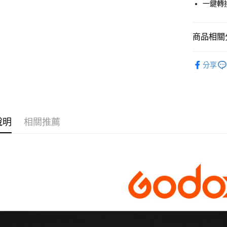
一鍵轉
華南商
臺灣中
國泰世
LINE Pay
上海商
匯豐（
臺灣中
國泰世
聯邦商
匯豐（
Apple Pay
臺灣中
商品相關分
元大商
聯邦商
匯豐（
玉山商
街口支付
元大商
燈光設備
聯邦商
台新國
玉山商
分享
元大商
台灣樂
悠遊付
｜燈光設
台新國
玉山商
台灣樂
台新國
Google Pa
台灣樂
全支付
說明
相關推薦
全盈+PAY
AFTEE先
相關說明
【關於「A
ATM付款
AFTEE
便利好安
１．簡單
２．便利
運送方式
３．安心