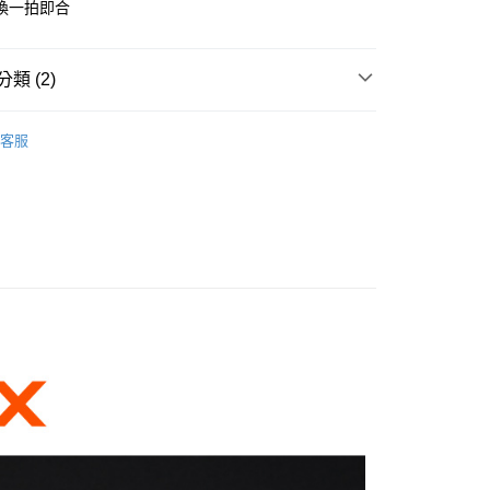
換一拍即合
業銀行
彰化商業銀行
小企業銀行
台中商業銀行
華商業銀行
兆豐國際商業銀行
業儲蓄銀行
台北富邦商業銀行
台灣）商業銀行
華泰商業銀行
小企業銀行
台中商業銀行
華商業銀行
兆豐國際商業銀行
業銀行
遠東國際商業銀行
台灣）商業銀行
華泰商業銀行
小企業銀行
台中商業銀行
類 (2)
業銀行
永豐商業銀行
業銀行
遠東國際商業銀行
台灣）商業銀行
華泰商業銀行
業銀行
星展（台灣）商業銀行
業銀行
永豐商業銀行
品牌
Godox 神牛
業銀行
遠東國際商業銀行
際商業銀行
中國信託商業銀行
業銀行
星展（台灣）商業銀行
客服
業銀行
永豐商業銀行
天信用卡公司
備專區｜
機頂燈/引閃器
際商業銀行
中國信託商業銀行
業銀行
星展（台灣）商業銀行
天信用卡公司
際商業銀行
中國信託商業銀行
y
天信用卡公司
享後付
FTEE先享後付」】
先享後付是「在收到商品之後才付款」的支付方式。 讓您購物簡單
心！
：不需註冊會員、不需綁卡、不需儲值。
：只要手機號碼，簡訊認證，即可結帳。
：先確認商品／服務後，再付款。