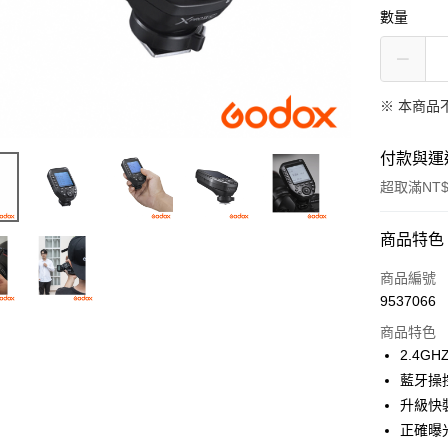
數量
※ 本商品
付款與運
超取滿NT$
付款方式
商品特色
信用卡一
商品編號
9537066
信用卡分
商品特色
3 期 
2.4G
6 期 
合作金
藍牙操
華南商
12 期
升級快
合作金
上海商
華南商
正確曝
合作金
超商取貨
國泰世
上海商