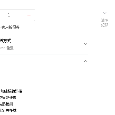
清除
紀錄
不適用折價券
送方式
399免運
次付款
期付款
0 利率 每期
NT$563
21家銀行
HZ無線穩動連接
0 利率 每期
NT$281
21家銀行
庫商業銀行
第一商業銀行
控智能便攜
業銀行
彰化商業銀行
 0 利率 每期
NT$140
21家銀行
裝熱靴鎖
庫商業銀行
第一商業銀行
業儲蓄銀行
台北富邦商業銀行
業銀行
彰化商業銀行
光無需多試
庫商業銀行
第一商業銀行
付款
華商業銀行
兆豐國際商業銀行
業儲蓄銀行
台北富邦商業銀行