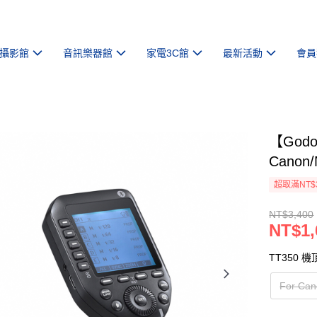
攝影館
音訊樂器館
家電3C館
最新活動
會員
【Godo
Canon/
超取滿NT$
NT$3,400
NT$1,
TT350 
For Ca