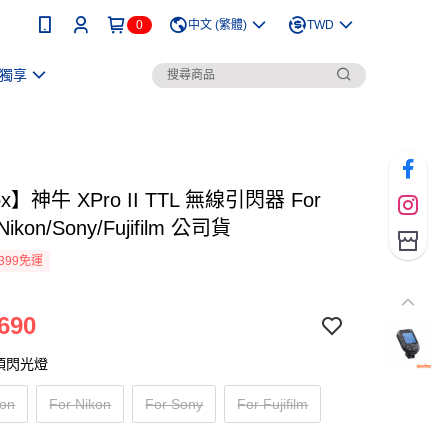
0
中文 (繁體)
TWD
獨享
x】神牛 XPro II TTL 無線引閃器 For
Nikon/Sony/Fujifilm 公司貨
399免運
690
機頂閃光燈
non
For Nikon
For Sony
For Fujifilm