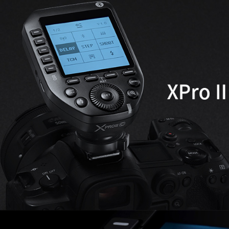
全家取貨
【「AFT
每筆NT$6
１．於結帳
付」結帳
萊爾富取
２．訂單
３．收到繳
每筆NT$6
／ATM／
※ 請注意
7-11取貨
絡購買商品
先享後付
每筆NT$6
※ 交易是
是否繳費成
宅配
付客戶支
每筆NT$7
【注意事
付款後門
１．透過由
交易，需
免運費
求債權轉
２．關於
https://aft
３．未成
「AFTE
任。
４．使用「
即時審查
結果請求