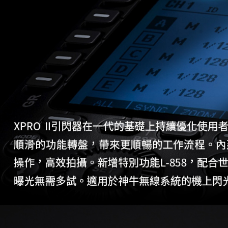
５．嚴禁
形，恩沛
動。