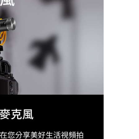
網路銀行／等多元方式進行付款，方視為交易完成。
：結帳手續完成當下不需立刻繳費，但若您需要取消訂單，請聯
付款
的店家。未經商家同意取消之訂單仍視為有效，需透過AFTEE
繳納相關費用。
0，滿NT$399(含以上)免運費
否成功請以「AFTEE先享後付 」之結帳頁面顯示為準，若有關於
功／繳費後需取消欲退款等相關疑問，請聯繫「AFTEE先享後
援中心」
https://netprotections.freshdesk.com/support/home
5，滿NT$399(含以上)免運費
項】
市自取
恩沛科技股份有限公司提供之「AFTEE先享後付」服務完成之
依本服務之必要範圍內提供個人資料，並將交易相關給付款項請
讓予恩沛科技股份有限公司。
個人資料處理事宜，請瀏覽以下網址：
ee.tw/terms/#terms3
年的使用者請事先徵得法定代理人或監護人之同意方可使用
E先享後付」，若未經同意申辦者引起之損失，本公司不負相關責
AFTEE先享後付」時，將依據個別帳號之用戶狀況，依本公司
核予不同之上限額度；若仍有額度不足之情形，本公司將視審查
用戶進行身份認證。
一人註冊多個帳號或使用他人資訊註冊。若發現惡意使用之情
科技股份有限公司將有權停止該用戶之使用額度並採取法律行