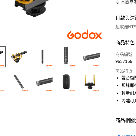
※ 本商品
付款與運
超取滿NT$
付款方式
商品特色
信用卡一
商品編號
9537155
信用卡分
商品特色
3 期 
聲音復
6 期 
合作金
即錄即
華南商
12 期
輕量耐
合作金
上海商
華南商
內建可
合作金
超商取貨
國泰世
上海商
華南商
臺灣中
國泰世
LINE Pay
上海商
匯豐（
臺灣中
商品相關分
國泰世
聯邦商
匯豐（
Apple Pay
臺灣中
元大商
聯邦商
燈光設備
匯豐（
玉山商