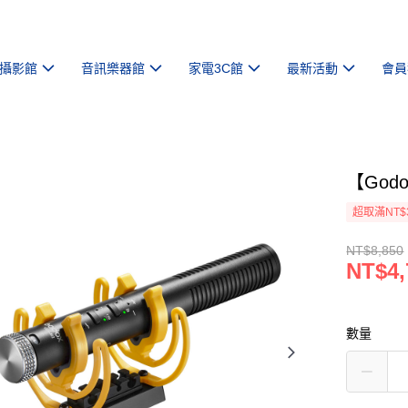
攝影館
音訊樂器館
家電3C館
最新活動
會員
【God
超取滿NT$
NT$8,850
NT$4,
數量