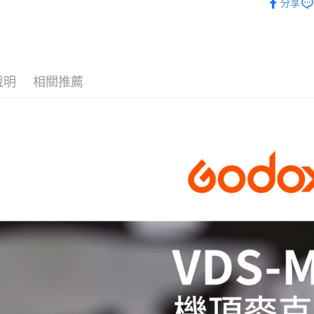
街口支付
分享
元大商
聯邦商
台新國
｜音訊設
玉山商
元大商
台灣樂
悠遊付
台新國
玉山商
台灣樂
台新國
Google Pa
台灣樂
說明
相關推薦
全支付
全盈+PAY
AFTEE先
相關說明
【關於「A
ATM付款
AFTEE
便利好安
１．簡單
２．便利
運送方式
３．安心
全家取貨
【「AFT
每筆NT$6
１．於結帳
付」結帳
萊爾富取
２．訂單
３．收到繳
每筆NT$6