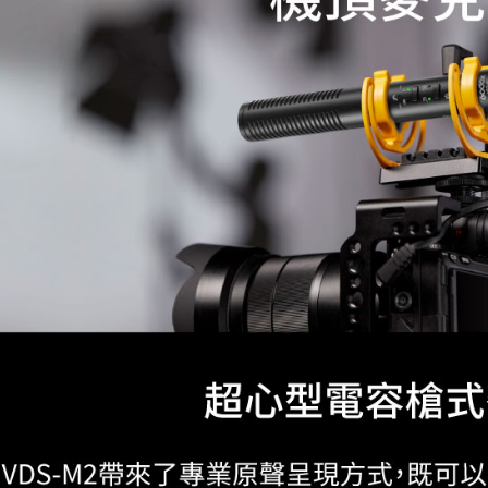
／ATM／
※ 請注意
7-11取貨
絡購買商品
先享後付
每筆NT$6
※ 交易是
是否繳費成
宅配
付客戶支
每筆NT$7
【注意事
付款後門
１．透過由
交易，需
免運費
求債權轉
２．關於
https://aft
３．未成
「AFTE
任。
４．使用「
即時審查
結果請求
５．嚴禁
形，恩沛
動。