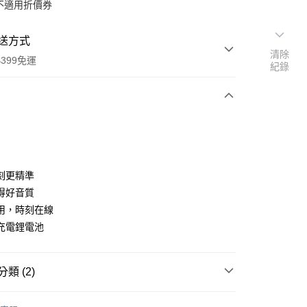
不適用折價券
送方式
清除
399免運
紀錄
次付款
期付款
0 利率 每期
NT$1,596
21家銀行
刻更精準
0 利率 每期
NT$798
21家銀行
庫商業銀行
第一商業銀行
得好音質
業銀行
彰化商業銀行
 0 利率 每期
NT$399
21家銀行
用，時刻在線
庫商業銀行
第一商業銀行
業儲蓄銀行
台北富邦商業銀行
業銀行
彰化商業銀行
充電鋰電池
庫商業銀行
第一商業銀行
付款
華商業銀行
兆豐國際商業銀行
業儲蓄銀行
台北富邦商業銀行
業銀行
彰化商業銀行
小企業銀行
台中商業銀行
華商業銀行
兆豐國際商業銀行
業儲蓄銀行
台北富邦商業銀行
台灣）商業銀行
華泰商業銀行
小企業銀行
台中商業銀行
類 (2)
華商業銀行
兆豐國際商業銀行
業銀行
遠東國際商業銀行
台灣）商業銀行
華泰商業銀行
小企業銀行
台中商業銀行
業銀行
永豐商業銀行
業銀行
遠東國際商業銀行
品牌
Godox 神牛
台灣）商業銀行
華泰商業銀行
業銀行
星展（台灣）商業銀行