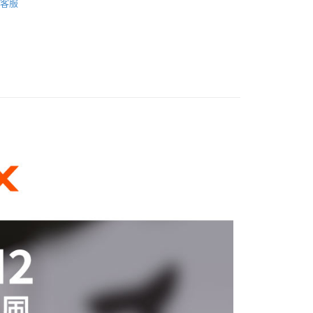
客服
業銀行
永豐商業銀行
業銀行
遠東國際商業銀行
際商業銀行
中國信託商業銀行
備專區｜
麥克風專區
業銀行
星展（台灣）商業銀行
業銀行
永豐商業銀行
天信用卡公司
際商業銀行
中國信託商業銀行
業銀行
星展（台灣）商業銀行
天信用卡公司
際商業銀行
中國信託商業銀行
y
天信用卡公司
享後付
FTEE先享後付」】
先享後付是「在收到商品之後才付款」的支付方式。 讓您購物簡單
心！
：不需註冊會員、不需綁卡、不需儲值。
：只要手機號碼，簡訊認證，即可結帳。
：先確認商品／服務後，再付款。
付款
EE先享後付」結帳流程】
0，滿NT$399(含以上)免運費
方式選擇「AFTEE先享後付」後，將跳轉至「AFTEE先享後
頁面，進行簡訊認證並確認金額後，即可完成結帳。
貨付款
成立數日內，您將收到繳費通知簡訊。
費通知簡訊後14天內，點擊此簡訊中的連結，可透過四大超商
0，滿NT$399(含以上)免運費