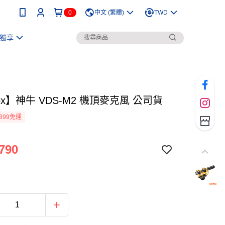
0
中文 (繁體)
TWD
獨享
ox】神牛 VDS-M2 機頂麥克風 公司貨
399免運
790