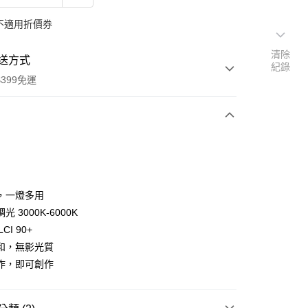
不適用折價券
清除
送方式
紀錄
399免運
次付款
期付款
0 利率 每期
NT$463
21家銀行
，一燈多用
0 利率 每期
NT$231
21家銀行
庫商業銀行
第一商業銀行
 3000K-6000K
業銀行
彰化商業銀行
 0 利率 每期
NT$115
21家銀行
LCI 90+
庫商業銀行
第一商業銀行
業儲蓄銀行
台北富邦商業銀行
業銀行
彰化商業銀行
和，無影光質
庫商業銀行
第一商業銀行
華商業銀行
兆豐國際商業銀行
業儲蓄銀行
台北富邦商業銀行
作，即可創作
業銀行
彰化商業銀行
小企業銀行
台中商業銀行
華商業銀行
兆豐國際商業銀行
業儲蓄銀行
台北富邦商業銀行
台灣）商業銀行
華泰商業銀行
小企業銀行
台中商業銀行
華商業銀行
兆豐國際商業銀行
業銀行
遠東國際商業銀行
台灣）商業銀行
華泰商業銀行
小企業銀行
台中商業銀行