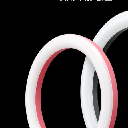
※ 請注意
絡購買商品
先享後付
※ 交易是
是否繳費成
付客戶支
【注意事
１．透過由
交易，需
求債權轉
２．關於
https://aft
３．未成
「AFTE
任。
４．使用「
即時審查
結果請求
５．嚴禁
形，恩沛
動。