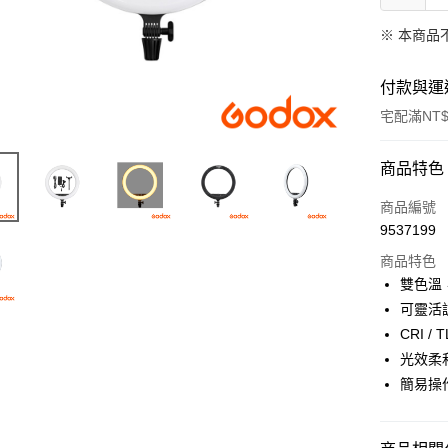
※ 本商品
付款與運
宅配滿NT$
付款方式
商品特色
信用卡一
商品編號
9537199
信用卡分
商品特色
3 期 
雙色溫
6 期 
合作金
可靈活調光
華南商
12 期
CRI / T
合作金
上海商
華南商
光效柔
合作金
LINE Pay
國泰世
上海商
簡易操
華南商
臺灣中
國泰世
Apple Pay
上海商
匯豐（
臺灣中
國泰世
聯邦商
匯豐（
街口支付
臺灣中