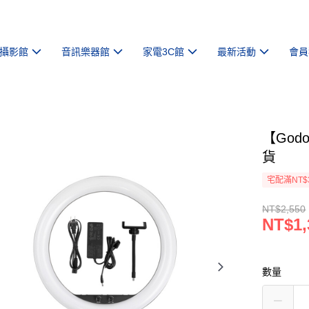
攝影館
音訊樂器館
家電3C館
最新活動
會員
【God
貨
宅配滿NT$
NT$2,550
NT$1,
數量