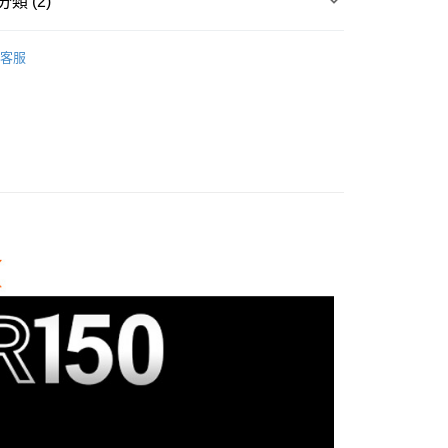
類 (2)
業銀行
永豐商業銀行
業銀行
遠東國際商業銀行
台灣）商業銀行
華泰商業銀行
業銀行
星展（台灣）商業銀行
業銀行
永豐商業銀行
品牌
Godox 神牛
業銀行
遠東國際商業銀行
際商業銀行
中國信託商業銀行
業銀行
星展（台灣）商業銀行
客服
業銀行
永豐商業銀行
天信用卡公司
y
備專區｜
補光燈/閃光燈
際商業銀行
中國信託商業銀行
業銀行
星展（台灣）商業銀行
天信用卡公司
際商業銀行
中國信託商業銀行
天信用卡公司
享後付
FTEE先享後付」】
先享後付是「在收到商品之後才付款」的支付方式。 讓您購物簡單
心！
：不需註冊會員、不需綁卡、不需儲值。
：只要手機號碼，簡訊認證，即可結帳。
：先確認商品／服務後，再付款。
EE先享後付」結帳流程】
5，滿NT$399(含以上)免運費
方式選擇「AFTEE先享後付」後，將跳轉至「AFTEE先享後
頁面，進行簡訊認證並確認金額後，即可完成結帳。
市自取
成立數日內，您將收到繳費通知簡訊。
費通知簡訊後14天內，點擊此簡訊中的連結，可透過四大超商
網路銀行／等多元方式進行付款，方視為交易完成。