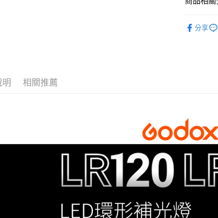
商品相關分
元大商
聯邦商
匯豐（
玉山商
悠遊付
元大商
燈光設備
聯邦商
台新國
玉山商
分享
元大商
台灣樂
Google Pa
｜燈光設
台新國
玉山商
台灣樂
台新國
全支付
台灣樂
全盈+PAY
說明
相關推薦
AFTEE先
相關說明
【關於「A
ATM付款
AFTEE
便利好安
１．簡單
２．便利
運送方式
３．安心
宅配
【「AFT
每筆NT$7
１．於結帳
付」結帳
付款後門
２．訂單
３．收到繳
免運費
／ATM／