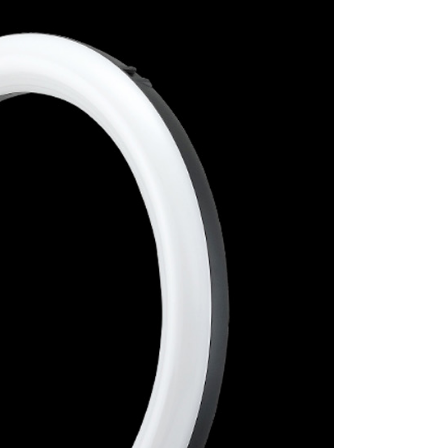
：結帳手續完成當下不需立刻繳費，但若您需要取消訂單，請聯
的店家。未經商家同意取消之訂單仍視為有效，需透過AFTEE
繳納相關費用。
否成功請以「AFTEE先享後付 」之結帳頁面顯示為準，若有關於
功／繳費後需取消欲退款等相關疑問，請聯繫「AFTEE先享後
援中心」
https://netprotections.freshdesk.com/support/home
項】
恩沛科技股份有限公司提供之「AFTEE先享後付」服務完成之
依本服務之必要範圍內提供個人資料，並將交易相關給付款項請
讓予恩沛科技股份有限公司。
個人資料處理事宜，請瀏覽以下網址：
ee.tw/terms/#terms3
年的使用者請事先徵得法定代理人或監護人之同意方可使用
E先享後付」，若未經同意申辦者引起之損失，本公司不負相關責
AFTEE先享後付」時，將依據個別帳號之用戶狀況，依本公司
核予不同之上限額度；若仍有額度不足之情形，本公司將視審查
用戶進行身份認證。
一人註冊多個帳號或使用他人資訊註冊。若發現惡意使用之情
科技股份有限公司將有權停止該用戶之使用額度並採取法律行