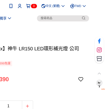
0
中文 (繁體)
TWD
獨享
ox】神牛 LR150 LED環形補光燈 公司
399免運
390