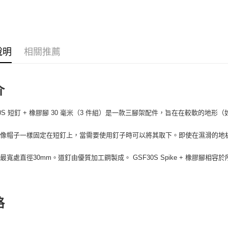
台新國
｜攝影器
玉山商
元大商
台灣樂
悠遊付
台新國
攝影器材
玉山商
台灣樂
台新國
Google Pa
✨最新優
台灣樂
說明
相關推薦
全支付
全盈+PAY
介
AFTEE先
相關說明
【關於「A
30S 短釘 + 橡膠腳 30 毫米（3 件組）是一款三腳架配件，旨在在較軟的地
ATM付款
AFTEE
便利好安
腳像帽子一樣固定在短釘上，當需要使用釘子時可以將其取下。即使在濕滑的地
１．簡單
２．便利
運送方式
３．安心
最寬處直徑30mm。道釘由優質加工鋼製成。 GSF30S Spike + 橡膠腳相容於所
全家取貨
【「AFT
每筆NT$6
１．於結帳
付」結帳
格
萊爾富取
２．訂單
３．收到繳
每筆NT$6
／ATM／