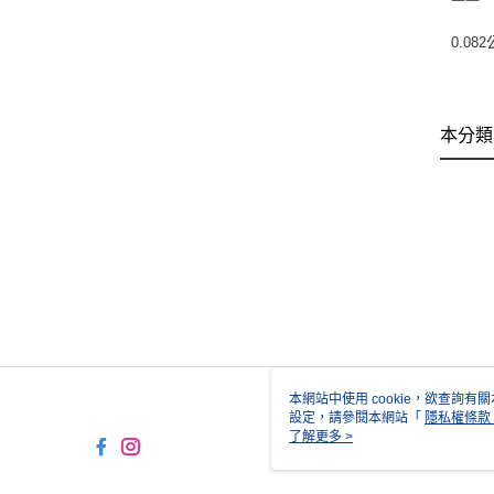
0.08
本分類
本網站中使用 cookie，欲查詢有關
設定，請參閱本網站「
隱私權條款
使用 cookie。
了解更多 >