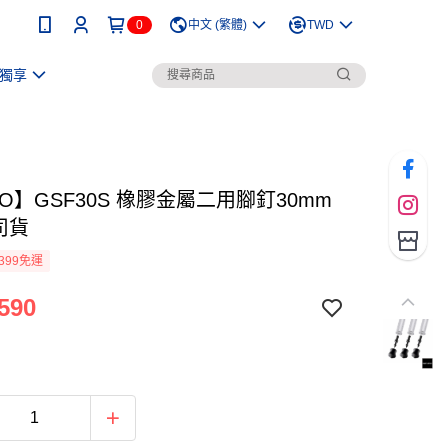
0
中文 (繁體)
TWD
獨享
ZO】GSF30S 橡膠金屬二用腳釘30mm
司貨
399免運
590