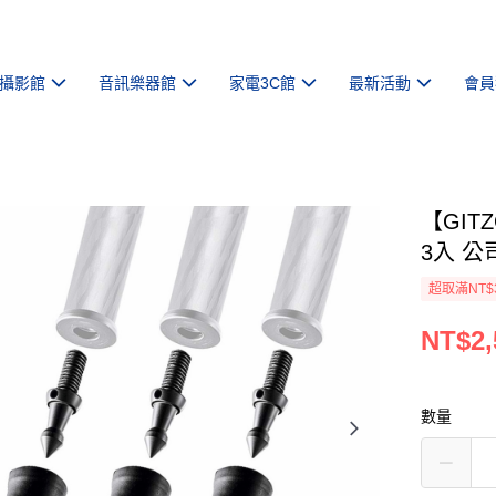
攝影館
音訊樂器館
家電3C館
最新活動
會員
【GIT
3入 公
超取滿NT$
NT$2,
數量