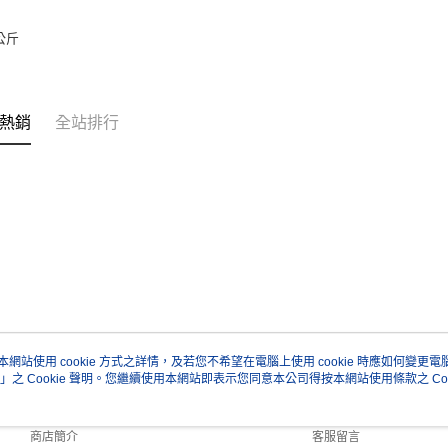
※ 請注意
7-11取貨
絡購買商品
2公斤
先享後付
每筆NT$6
※ 交易是
是否繳費成
宅配
付客戶支
每筆NT$7
熱銷
全站排行
【注意事
付款後門
１．透過由
交易，需
免運費
求債權轉
２．關於
https://aft
３．未成
「AFTE
任。
４．使用「
即時審查
結果請求
５．嚴禁
本網站使用 cookie 方式之詳情，及若您不希望在電腦上使用 cookie 時應如何變更電腦的
形，恩沛
」之 Cookie 聲明。您繼續使用本網站即表示您同意本公司得按本網站使用條款之 Coo
關於我們
客服資訊
動。
品牌故事
購物說明
商店簡介
客服留言