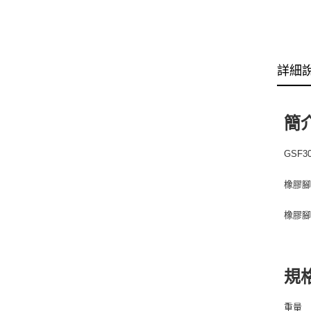
詳細
簡
GSF
橡膠
橡膠腳
規
重量