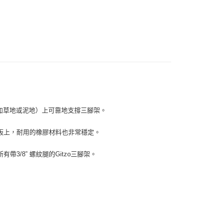
際商業銀行
中國信託商業銀行
材專區｜
支架/提籠/配件
業銀行
星展（台灣）商業銀行
業銀行
永豐商業銀行
天信用卡公司
際商業銀行
中國信託商業銀行
品牌
GITZO 總館
業銀行
星展（台灣）商業銀行
天信用卡公司
際商業銀行
中國信託商業銀行
y
惠【攝影器材系列】
GITZO 精選腳架↘全館9折
天信用卡公司
享後付
FTEE先享後付」】
形（如草地或泥地）上可靠地支撐三腳架。
先享後付是「在收到商品之後才付款」的支付方式。 讓您購物簡單
心！
板上，耐用的橡膠材料也非常穩定。
：不需註冊會員、不需綁卡、不需儲值。
：只要手機號碼，簡訊認證，即可結帳。
：先確認商品／服務後，再付款。
有帶3/8” 螺紋腿的Gitzo三腳架。
付款
EE先享後付」結帳流程】
0，滿NT$399(含以上)免運費
方式選擇「AFTEE先享後付」後，將跳轉至「AFTEE先享後
頁面，進行簡訊認證並確認金額後，即可完成結帳。
貨付款
成立數日內，您將收到繳費通知簡訊。
費通知簡訊後14天內，點擊此簡訊中的連結，可透過四大超商
0，滿NT$399(含以上)免運費
網路銀行／等多元方式進行付款，方視為交易完成。