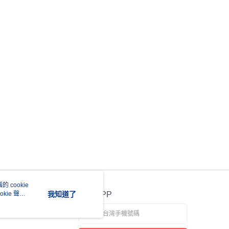
：結帳手續完成當下不需立刻繳費，但若您需要取消訂單，請聯
付款
的店家。未經商家同意取消之訂單仍視為有效，需透過AFTEE
繳納相關費用。
0，滿NT$399(含以上)免運費
否成功請以「AFTEE先享後付 」之結帳頁面顯示為準，若有關於
功／繳費後需取消欲退款等相關疑問，請聯繫「AFTEE先享後
援中心」
https://netprotections.freshdesk.com/support/home
5，滿NT$399(含以上)免運費
項】
市自取
恩沛科技股份有限公司提供之「AFTEE先享後付」服務完成之
依本服務之必要範圍內提供個人資料，並將交易相關給付款項請
讓予恩沛科技股份有限公司。
個人資料處理事宜，請瀏覽以下網址：
ee.tw/terms/#terms3
年的使用者請事先徵得法定代理人或監護人之同意方可使用
E先享後付」，若未經同意申辦者引起之損失，本公司不負相關責
AFTEE先享後付」時，將依據個別帳號之用戶狀況，依本公司
核予不同之上限額度；若仍有額度不足之情形，本公司將視審查
用戶進行身份認證。
一人註冊多個帳號或使用他人資訊註冊。若發現惡意使用之情
 cookie
科技股份有限公司將有權停止該用戶之使用額度並採取法律行
kie 聲明
我知道了
官方APP