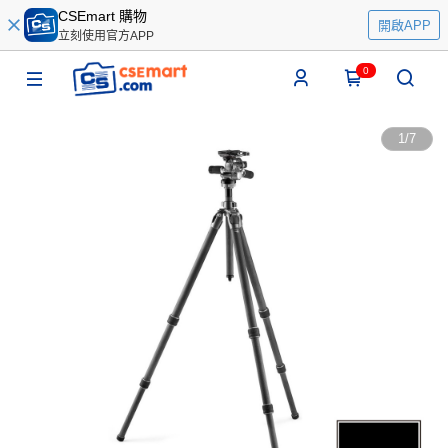
CSEmart 購物
開啟APP
立刻使用官方APP
0
1
/
7