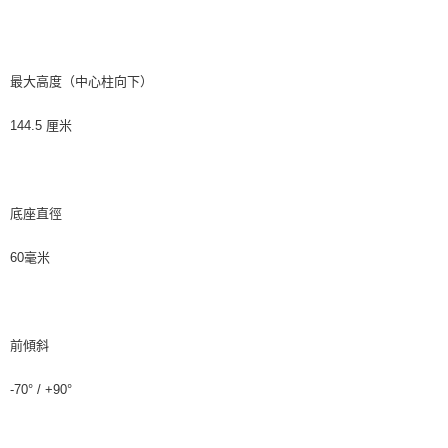
最大高度（中心柱向下）
144.5 厘米
底座直徑
60毫米
前傾斜
-70° / +90°