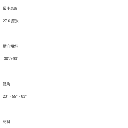
最小高度
27.6 厘米
橫向傾斜
-30°/+90°
腿角
23°、55°、83°
材料