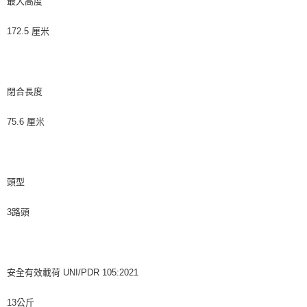
最大高度
４．使用「AFTEE先享後付」時，將依據個別帳號之用戶狀況，依本公司即
時審查核予不同之上限額度；若仍有額度不足之情形，本公司將視審查結果
請求用戶進行身份認證。
172.5 厘米
５．嚴禁一人註冊多個帳號或使用他人資訊註冊。若發現惡意使用之情形，
恩沛科技股份有限公司將有權停止該用戶之使用額度並採取法律行動。
閉合長度
75.6 厘米
頭型
3路頭
安全有效載荷 UNI/PDR 105:2021
13公斤