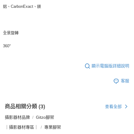
鋁、CarbonExact、鎂
全景旋轉
360°
顯示電腦版詳細說明
客服
商品相關分類 (3)
查看全部
攝影器材品牌
Gitzo腳架
｜攝影器材專區｜
專業腳架