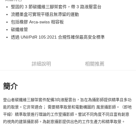
6 期 0 利率 每期
NT$9,665
21家銀行
合作金庫商業銀行
第一商業銀行
堅固的 3 節碳纖維三腳架套件，帶 3 路液壓雲台
華南商業銀行
彰化商業銀行
12 期 0 利率 每期
NT$4,832
21家銀行
合作金庫商業銀行
第一商業銀行
流體墨盒可實現平穩且無滯留的運動
上海商業儲蓄銀行
台北富邦商業銀行
華南商業銀行
彰化商業銀行
合作金庫商業銀行
第一商業銀行
LINE Pay
國泰世華商業銀行
兆豐國際商業銀行
包括橡膠 Arca-swiss 相容板
上海商業儲蓄銀行
台北富邦商業銀行
華南商業銀行
彰化商業銀行
臺灣中小企業銀行
台中商業銀行
碳纖維管
國泰世華商業銀行
兆豐國際商業銀行
Apple Pay
上海商業儲蓄銀行
台北富邦商業銀行
匯豐（台灣）商業銀行
華泰商業銀行
臺灣中小企業銀行
台中商業銀行
透過 UNI/PdR 105:2021 合規性確保最高安全標準
國泰世華商業銀行
兆豐國際商業銀行
聯邦商業銀行
遠東國際商業銀行
匯豐（台灣）商業銀行
華泰商業銀行
街口支付
臺灣中小企業銀行
台中商業銀行
元大商業銀行
永豐商業銀行
聯邦商業銀行
遠東國際商業銀行
匯豐（台灣）商業銀行
華泰商業銀行
玉山商業銀行
星展（台灣）商業銀行
悠遊付
元大商業銀行
永豐商業銀行
聯邦商業銀行
遠東國際商業銀行
台新國際商業銀行
中國信託商業銀行
玉山商業銀行
星展（台灣）商業銀行
詳細說明
相關推薦
元大商業銀行
永豐商業銀行
台灣樂天信用卡公司
Google Pay
台新國際商業銀行
中國信託商業銀行
玉山商業銀行
星展（台灣）商業銀行
台灣樂天信用卡公司
台新國際商業銀行
中國信託商業銀行
全支付
台灣樂天信用卡公司
簡介
全盈+PAY
登山者碳纖維三腳架套件配備3向液壓雲台，旨在為攝影師提供精準且多功
AFTEE先享後付
能的取景。它非常適合； 需要精準取景和電動構圖的 風景攝影師。（即地
相關說明
平線）精準取景進行理論的工作室攝影師。嘗試不同角度不同且富有創意
【關於「AFTEE先享後付」】
ATM付款
AFTEE先享後付是「在收到商品之後才付款」的支付方式。 讓您購物簡單
的視角的建築攝影師。為創意攝影提供出色的工作生產力和精準取景。
便利好安心！
１．簡單：不需註冊會員、不需綁卡、不需儲值。
運送方式