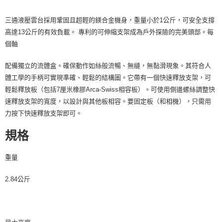
２．便利：只要手機號碼，簡訊認證，即可結帳。
３．安心：先確認商品／服務後，再付款。
宅配
三通液壓雲台採用鞏固且超輕的鎂合金機身，重量小於1公斤，可安全支撐
每筆NT$75，滿NT$399(含以上)免運費
【「AFTEE先享後付」結帳流程】
高達13公斤的有效負載。 專利的可伸縮支架成為戶外探險的完美頭部。每
１．於結帳方式選擇「AFTEE先享後付」後，將跳轉至「AFTEE先享後付」
個軸
付款後門市自取
結帳頁面，進行簡訊認證並確認金額後，即可完成結帳。
２．訂單成立數日內，您將收到繳費通知簡訊。
免運費
３．收到繳費通知簡訊後14天內，點擊此簡訊中的連結，可透過四大超商／
配備獨立的流體盒。確保動作如絲般流暢、無縫，無黏滑現象。其符合人
ATM／網路銀行／等多元方式進行付款，方視為交易完成。
體工學的手柄可實現準確、輕鬆的結構圖。它帶有一個快速釋放支架，可
※ 請注意：結帳手續完成當下不需立刻繳費，但若您需要取消訂單，請聯絡
輕鬆釋放板（包括7厘米橡膠Arca-Swiss相容板）。可使用側邊螺絲調整快
購買商品的店家。未經商家同意取消之訂單仍視為有效，需透過AFTEE先享
後付繳納相關費用。
速釋放支架的寬度，以設計與其他板相容。要固定板（和相機），只需用
※ 交易是否成功請以「AFTEE先享後付 」之結帳頁面顯示為準，若有關於
力按下快速釋放支架即可。
是否繳費成功／繳費後需取消欲退款等相關疑問，請聯繫「AFTEE先享後付
客戶支援中心」
https://netprotections.freshdesk.com/support/home
規格
【注意事項】
１．透過由恩沛科技股份有限公司提供之「AFTEE先享後付」服務完成之交
重量
易，需依本服務之必要範圍內提供個人資料，並將交易相關給付款項請求債
權轉讓予恩沛科技股份有限公司。
2.84公斤
２．關於個人資料處理事宜，請瀏覽以下網址：
https://aftee.tw/terms/#terms3
３．未成年的使用者請事先徵得法定代理人或監護人之同意方可使用
「AFTEE先享後付」，若未經同意申辦者引起之損失，本公司不負相關責
任。