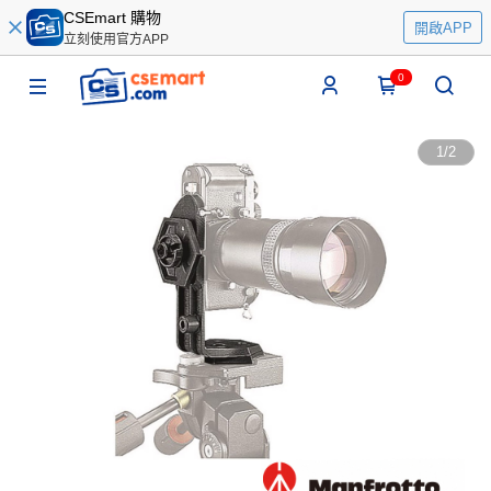
CSEmart 購物
開啟APP
立刻使用官方APP
0
1
/
2