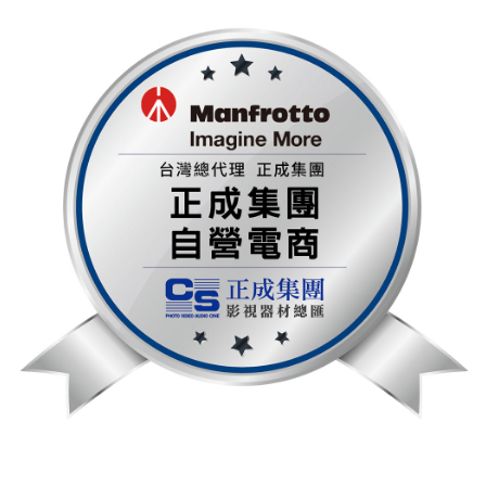
https://aftee.tw/terms/#terms3
３．未成年的使用者請事先徵得法定代理人或監護人之同意方可使用
「AFTEE先享後付」，若未經同意申辦者引起之損失，本公司不負相關責
任。
４．使用「AFTEE先享後付」時，將依據個別帳號之用戶狀況，依本公司即
時審查核予不同之上限額度；若仍有額度不足之情形，本公司將視審查結果
請求用戶進行身份認證。
５．嚴禁一人註冊多個帳號或使用他人資訊註冊。若發現惡意使用之情形，
恩沛科技股份有限公司將有權停止該用戶之使用額度並採取法律行動。