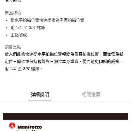
9559906
3 期 0 利率 每期
NT$330
21家銀行
商品特色
6 期 0 利率 每期
NT$165
21家銀行
合作金庫商業銀行
第一商業銀行
從水平拍攝位置快速變換為垂直拍攝位置
華南商業銀行
彰化商業銀行
12 期 0 利率 每期
NT$82
21家銀行
合作金庫商業銀行
第一商業銀行
附 1/4' 至 3/8' 螺絲
上海商業儲蓄銀行
台北富邦商業銀行
華南商業銀行
彰化商業銀行
合作金庫商業銀行
第一商業銀行
超商取貨付款
國泰世華商業銀行
兆豐國際商業銀行
由鋁製成
上海商業儲蓄銀行
台北富邦商業銀行
華南商業銀行
彰化商業銀行
臺灣中小企業銀行
台中商業銀行
國泰世華商業銀行
兆豐國際商業銀行
LINE Pay
上海商業儲蓄銀行
台北富邦商業銀行
銷售重點
匯豐（台灣）商業銀行
華泰商業銀行
臺灣中小企業銀行
台中商業銀行
國泰世華商業銀行
兆豐國際商業銀行
聯邦商業銀行
遠東國際商業銀行
使人們能夠快速從水平拍攝位置轉變為垂直拍攝位置，而無需重新
匯豐（台灣）商業銀行
華泰商業銀行
Apple Pay
臺灣中小企業銀行
台中商業銀行
元大商業銀行
永豐商業銀行
定位三腳架並保持視線與三腳架本身垂直，從而避免傾斜的威脅。
聯邦商業銀行
遠東國際商業銀行
匯豐（台灣）商業銀行
華泰商業銀行
玉山商業銀行
星展（台灣）商業銀行
街口支付
元大商業銀行
永豐商業銀行
附 1/4' 至 3/8' 螺絲。
聯邦商業銀行
遠東國際商業銀行
台新國際商業銀行
中國信託商業銀行
玉山商業銀行
星展（台灣）商業銀行
元大商業銀行
永豐商業銀行
台灣樂天信用卡公司
悠遊付
台新國際商業銀行
中國信託商業銀行
玉山商業銀行
星展（台灣）商業銀行
台灣樂天信用卡公司
台新國際商業銀行
中國信託商業銀行
Google Pay
台灣樂天信用卡公司
詳細說明
相關推薦
全支付
全盈+PAY
AFTEE先享後付
相關說明