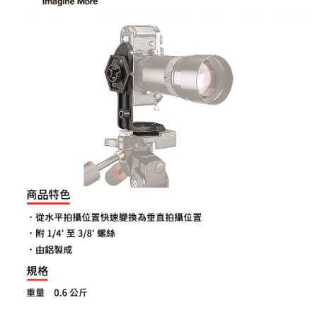
【關於「AFTEE先享後付」】
ATM付款
AFTEE先享後付是「在收到商品之後才付款」的支付方式。 讓您購物簡單
便利好安心！
１．簡單：不需註冊會員、不需綁卡、不需儲值。
運送方式
２．便利：只要手機號碼，簡訊認證，即可結帳。
３．安心：先確認商品／服務後，再付款。
全家取貨付款
每筆NT$60，滿NT$399(含以上)免運費
【「AFTEE先享後付」結帳流程】
１．於結帳方式選擇「AFTEE先享後付」後，將跳轉至「AFTEE先享後付」
萊爾富取貨付款
結帳頁面，進行簡訊認證並確認金額後，即可完成結帳。
２．訂單成立數日內，您將收到繳費通知簡訊。
每筆NT$60，滿NT$399(含以上)免運費
３．收到繳費通知簡訊後14天內，點擊此簡訊中的連結，可透過四大超商／
ATM／網路銀行／等多元方式進行付款，方視為交易完成。
7-11取貨付款
※ 請注意：結帳手續完成當下不需立刻繳費，但若您需要取消訂單，請聯絡
每筆NT$60，滿NT$399(含以上)免運費
購買商品的店家。未經商家同意取消之訂單仍視為有效，需透過AFTEE先享
後付繳納相關費用。
宅配
※ 交易是否成功請以「AFTEE先享後付 」之結帳頁面顯示為準，若有關於
是否繳費成功／繳費後需取消欲退款等相關疑問，請聯繫「AFTEE先享後付
每筆NT$75，滿NT$399(含以上)免運費
客戶支援中心」
https://netprotections.freshdesk.com/support/home
付款後門市自取
【注意事項】
１．透過由恩沛科技股份有限公司提供之「AFTEE先享後付」服務完成之交
免運費
易，需依本服務之必要範圍內提供個人資料，並將交易相關給付款項請求債
權轉讓予恩沛科技股份有限公司。
２．關於個人資料處理事宜，請瀏覽以下網址：