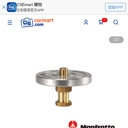
CSEmart 購物
開啟APP
立刻使用官方APP
0
1
/
2