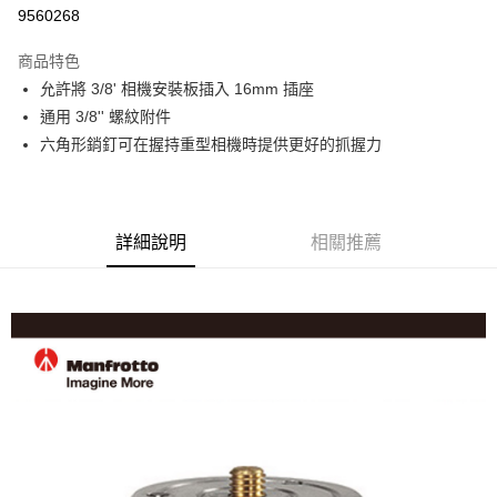
信用卡分期付款
9560268
3 期 0 利率 每期
NT$330
21家銀行
商品特色
6 期 0 利率 每期
NT$165
21家銀行
合作金庫商業銀行
第一商業銀行
允許將 3/8' 相機安裝板插入 16mm 插座
華南商業銀行
彰化商業銀行
12 期 0 利率 每期
NT$82
21家銀行
合作金庫商業銀行
第一商業銀行
通用 3/8'' 螺紋附件
上海商業儲蓄銀行
台北富邦商業銀行
華南商業銀行
彰化商業銀行
合作金庫商業銀行
第一商業銀行
超商取貨付款
國泰世華商業銀行
兆豐國際商業銀行
六角形銷釘可在握持重型相機時提供更好的抓握力
上海商業儲蓄銀行
台北富邦商業銀行
華南商業銀行
彰化商業銀行
臺灣中小企業銀行
台中商業銀行
國泰世華商業銀行
兆豐國際商業銀行
LINE Pay
上海商業儲蓄銀行
台北富邦商業銀行
匯豐（台灣）商業銀行
華泰商業銀行
臺灣中小企業銀行
台中商業銀行
國泰世華商業銀行
兆豐國際商業銀行
聯邦商業銀行
遠東國際商業銀行
匯豐（台灣）商業銀行
華泰商業銀行
Apple Pay
臺灣中小企業銀行
台中商業銀行
元大商業銀行
永豐商業銀行
詳細說明
相關推薦
聯邦商業銀行
遠東國際商業銀行
匯豐（台灣）商業銀行
華泰商業銀行
玉山商業銀行
星展（台灣）商業銀行
街口支付
元大商業銀行
永豐商業銀行
聯邦商業銀行
遠東國際商業銀行
台新國際商業銀行
中國信託商業銀行
玉山商業銀行
星展（台灣）商業銀行
元大商業銀行
永豐商業銀行
台灣樂天信用卡公司
悠遊付
台新國際商業銀行
中國信託商業銀行
玉山商業銀行
星展（台灣）商業銀行
台灣樂天信用卡公司
台新國際商業銀行
中國信託商業銀行
Google Pay
台灣樂天信用卡公司
全支付
全盈+PAY
AFTEE先享後付