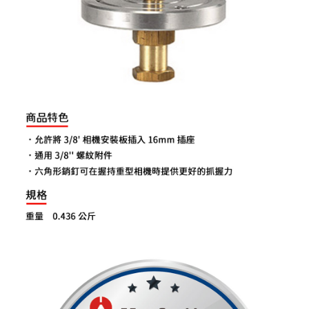
相關說明
【關於「AFTEE先享後付」】
ATM付款
AFTEE先享後付是「在收到商品之後才付款」的支付方式。 讓您購物簡單
便利好安心！
１．簡單：不需註冊會員、不需綁卡、不需儲值。
運送方式
２．便利：只要手機號碼，簡訊認證，即可結帳。
３．安心：先確認商品／服務後，再付款。
全家取貨付款
每筆NT$60，滿NT$399(含以上)免運費
【「AFTEE先享後付」結帳流程】
１．於結帳方式選擇「AFTEE先享後付」後，將跳轉至「AFTEE先享後付」
萊爾富取貨付款
結帳頁面，進行簡訊認證並確認金額後，即可完成結帳。
２．訂單成立數日內，您將收到繳費通知簡訊。
每筆NT$60，滿NT$399(含以上)免運費
３．收到繳費通知簡訊後14天內，點擊此簡訊中的連結，可透過四大超商／
ATM／網路銀行／等多元方式進行付款，方視為交易完成。
7-11取貨付款
※ 請注意：結帳手續完成當下不需立刻繳費，但若您需要取消訂單，請聯絡
每筆NT$60，滿NT$399(含以上)免運費
購買商品的店家。未經商家同意取消之訂單仍視為有效，需透過AFTEE先享
後付繳納相關費用。
宅配
※ 交易是否成功請以「AFTEE先享後付 」之結帳頁面顯示為準，若有關於
是否繳費成功／繳費後需取消欲退款等相關疑問，請聯繫「AFTEE先享後付
每筆NT$75，滿NT$399(含以上)免運費
客戶支援中心」
https://netprotections.freshdesk.com/support/home
付款後門市自取
【注意事項】
１．透過由恩沛科技股份有限公司提供之「AFTEE先享後付」服務完成之交
免運費
易，需依本服務之必要範圍內提供個人資料，並將交易相關給付款項請求債
權轉讓予恩沛科技股份有限公司。