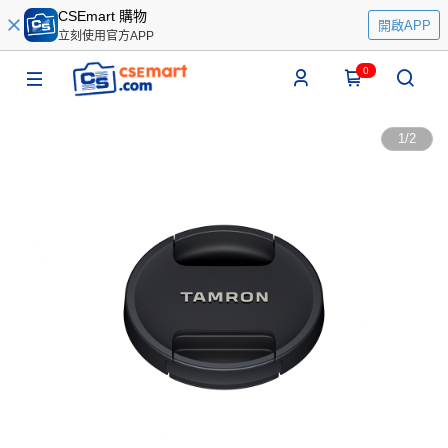
CSEmart 購物
開啟APP
立刻使用官方APP
0
1
/
2