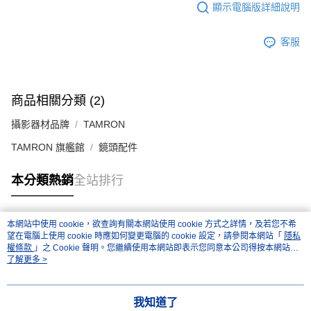
便利好安心！
顯示電腦版詳細說明
１．簡單：不需註冊會員、不需綁卡、不需儲值。
運送方式
２．便利：只要手機號碼，簡訊認證，即可結帳。
３．安心：先確認商品／服務後，再付款。
客服
全家取貨付款
每筆NT$60，滿NT$399(含以上)免運費
【「AFTEE先享後付」結帳流程】
１．於結帳方式選擇「AFTEE先享後付」後，將跳轉至「AFTEE先享後付」
萊爾富取貨付款
結帳頁面，進行簡訊認證並確認金額後，即可完成結帳。
商品相關分類 (2)
２．訂單成立數日內，您將收到繳費通知簡訊。
每筆NT$60，滿NT$399(含以上)免運費
３．收到繳費通知簡訊後14天內，點擊此簡訊中的連結，可透過四大超商／
攝影器材品牌
TAMRON
ATM／網路銀行／等多元方式進行付款，方視為交易完成。
7-11取貨付款
※ 請注意：結帳手續完成當下不需立刻繳費，但若您需要取消訂單，請聯絡
TAMRON 旗艦館
鏡頭配件
每筆NT$60，滿NT$399(含以上)免運費
購買商品的店家。未經商家同意取消之訂單仍視為有效，需透過AFTEE先享
後付繳納相關費用。
宅配
※ 交易是否成功請以「AFTEE先享後付 」之結帳頁面顯示為準，若有關於
本分類熱銷
全站排行
是否繳費成功／繳費後需取消欲退款等相關疑問，請聯繫「AFTEE先享後付
每筆NT$75，滿NT$399(含以上)免運費
客戶支援中心」
https://netprotections.freshdesk.com/support/home
付款後門市自取
本網站中使用 cookie，欲查詢有關本網站使用 cookie 方式之詳情，及若您不希
【注意事項】
熱門標籤
望在電腦上使用 cookie 時應如何變更電腦的 cookie 設定，請參閱本網站「
隱私
１．透過由恩沛科技股份有限公司提供之「AFTEE先享後付」服務完成之交
免運費
權條款
」之 Cookie 聲明。您繼續使用本網站即表示您同意本公司得按本網站使
易，需依本服務之必要範圍內提供個人資料，並將交易相關給付款項請求債
用條款之 Cookie 聲明使用 cookie。
了解更多 >
權轉讓予恩沛科技股份有限公司。
２．關於個人資料處理事宜，請瀏覽以下網址：
https://aftee.tw/terms/#terms3
３．未成年的使用者請事先徵得法定代理人或監護人之同意方可使用
我知道了