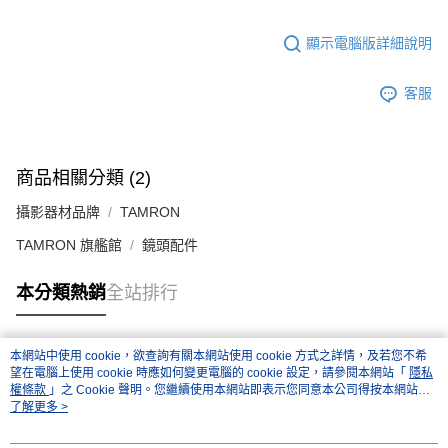
運送方式
２．便利：只要手機號碼，簡訊認證，即可結帳。
３．安心：先確認商品／服務後，再付款。
全家取貨付款
顯示電腦版詳細說明
每筆NT$60，滿NT$399(含以上)免運費
【「AFTEE先享後付」結帳流程】
１．於結帳方式選擇「AFTEE先享後付」後，將跳轉至「AFTEE先享後付」
客服
萊爾富取貨付款
結帳頁面，進行簡訊認證並確認金額後，即可完成結帳。
２．訂單成立數日內，您將收到繳費通知簡訊。
每筆NT$60，滿NT$399(含以上)免運費
３．收到繳費通知簡訊後14天內，點擊此簡訊中的連結，可透過四大超商／
ATM／網路銀行／等多元方式進行付款，方視為交易完成。
7-11取貨付款
※ 請注意：結帳手續完成當下不需立刻繳費，但若您需要取消訂單，請聯絡
商品相關分類 (2)
每筆NT$60，滿NT$399(含以上)免運費
購買商品的店家。未經商家同意取消之訂單仍視為有效，需透過AFTEE先享
後付繳納相關費用。
攝影器材品牌
TAMRON
宅配
※ 交易是否成功請以「AFTEE先享後付 」之結帳頁面顯示為準，若有關於
TAMRON 旗艦館
鏡頭配件
是否繳費成功／繳費後需取消欲退款等相關疑問，請聯繫「AFTEE先享後付
每筆NT$75，滿NT$399(含以上)免運費
客戶支援中心」
https://netprotections.freshdesk.com/support/home
本分類熱銷
全站排行
付款後門市自取
【注意事項】
１．透過由恩沛科技股份有限公司提供之「AFTEE先享後付」服務完成之交
免運費
易，需依本服務之必要範圍內提供個人資料，並將交易相關給付款項請求債
權轉讓予恩沛科技股份有限公司。
本網站中使用 cookie，欲查詢有關本網站使用 cookie 方式之詳情，及若您不希
熱門標籤
２．關於個人資料處理事宜，請瀏覽以下網址：
望在電腦上使用 cookie 時應如何變更電腦的 cookie 設定，請參閱本網站「
隱私
權條款
https://aftee.tw/terms/#terms3
」之 Cookie 聲明。您繼續使用本網站即表示您同意本公司得按本網站使
用條款之 Cookie 聲明使用 cookie。
了解更多 >
３．未成年的使用者請事先徵得法定代理人或監護人之同意方可使用
「AFTEE先享後付」，若未經同意申辦者引起之損失，本公司不負相關責
任。