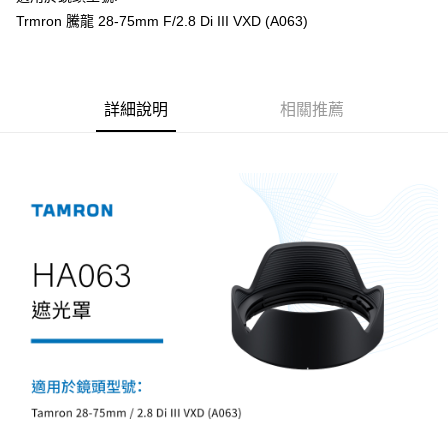
華南商業銀行
彰化商業銀行
12 期 0 利率 每期
NT$100
21家銀行
合作金庫商業銀行
第一商業銀行
Trmron 騰龍 28-75mm F/2.8 Di III VXD (A063)
上海商業儲蓄銀行
台北富邦商業銀行
華南商業銀行
彰化商業銀行
合作金庫商業銀行
第一商業銀行
超商取貨付款
國泰世華商業銀行
兆豐國際商業銀行
上海商業儲蓄銀行
台北富邦商業銀行
華南商業銀行
彰化商業銀行
臺灣中小企業銀行
台中商業銀行
國泰世華商業銀行
兆豐國際商業銀行
LINE Pay
上海商業儲蓄銀行
台北富邦商業銀行
匯豐（台灣）商業銀行
華泰商業銀行
臺灣中小企業銀行
台中商業銀行
國泰世華商業銀行
兆豐國際商業銀行
聯邦商業銀行
遠東國際商業銀行
詳細說明
相關推薦
匯豐（台灣）商業銀行
華泰商業銀行
Apple Pay
臺灣中小企業銀行
台中商業銀行
元大商業銀行
永豐商業銀行
聯邦商業銀行
遠東國際商業銀行
匯豐（台灣）商業銀行
華泰商業銀行
玉山商業銀行
星展（台灣）商業銀行
街口支付
元大商業銀行
永豐商業銀行
聯邦商業銀行
遠東國際商業銀行
台新國際商業銀行
中國信託商業銀行
玉山商業銀行
星展（台灣）商業銀行
元大商業銀行
永豐商業銀行
台灣樂天信用卡公司
悠遊付
台新國際商業銀行
中國信託商業銀行
玉山商業銀行
星展（台灣）商業銀行
台灣樂天信用卡公司
台新國際商業銀行
中國信託商業銀行
Google Pay
台灣樂天信用卡公司
全支付
全盈+PAY
AFTEE先享後付
相關說明
【關於「AFTEE先享後付」】
ATM付款
AFTEE先享後付是「在收到商品之後才付款」的支付方式。 讓您購物簡單
便利好安心！
１．簡單：不需註冊會員、不需綁卡、不需儲值。