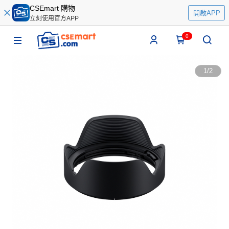
CSEmart 購物
開啟APP
立刻使用官方APP
0
1
/
2