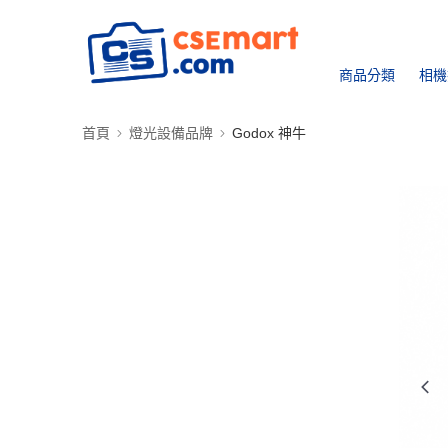
商品分類
相機
首頁
燈光設備品牌
Godox 神牛