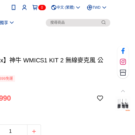
0
中文 (繁體)
TWD
獨享
ox】神牛 WMICS1 KIT 2 無線麥克風 公
399免運
990