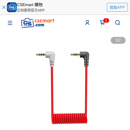
CSEmart 購物
開啟APP
立刻使用官方APP
0
1
/
2