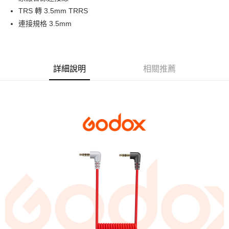
華南商業銀行
彰化商業銀行
12 期 0 利率 每期
NT$25
21家銀行
合作金庫商業銀行
第一商業銀行
TRS 轉 3.5mm TRRS
上海商業儲蓄銀行
台北富邦商業銀行
華南商業銀行
彰化商業銀行
合作金庫商業銀行
第一商業銀行
超商取貨付款
國泰世華商業銀行
兆豐國際商業銀行
連接規格 3.5mm
上海商業儲蓄銀行
台北富邦商業銀行
華南商業銀行
彰化商業銀行
臺灣中小企業銀行
台中商業銀行
國泰世華商業銀行
兆豐國際商業銀行
LINE Pay
上海商業儲蓄銀行
台北富邦商業銀行
匯豐（台灣）商業銀行
華泰商業銀行
臺灣中小企業銀行
台中商業銀行
國泰世華商業銀行
兆豐國際商業銀行
聯邦商業銀行
遠東國際商業銀行
匯豐（台灣）商業銀行
華泰商業銀行
Apple Pay
臺灣中小企業銀行
台中商業銀行
元大商業銀行
永豐商業銀行
詳細說明
相關推薦
聯邦商業銀行
遠東國際商業銀行
匯豐（台灣）商業銀行
華泰商業銀行
玉山商業銀行
星展（台灣）商業銀行
街口支付
元大商業銀行
永豐商業銀行
聯邦商業銀行
遠東國際商業銀行
台新國際商業銀行
中國信託商業銀行
玉山商業銀行
星展（台灣）商業銀行
元大商業銀行
永豐商業銀行
台灣樂天信用卡公司
悠遊付
台新國際商業銀行
中國信託商業銀行
玉山商業銀行
星展（台灣）商業銀行
台灣樂天信用卡公司
台新國際商業銀行
中國信託商業銀行
Google Pay
台灣樂天信用卡公司
全支付
全盈+PAY
AFTEE先享後付
相關說明
【關於「AFTEE先享後付」】
ATM付款
AFTEE先享後付是「在收到商品之後才付款」的支付方式。 讓您購物簡單
便利好安心！
１．簡單：不需註冊會員、不需綁卡、不需儲值。