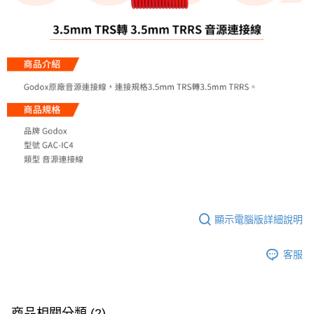
運送方式
２．便利：只要手機號碼，簡訊認證，即可結帳。
３．安心：先確認商品／服務後，再付款。
全家取貨付款
每筆NT$60，滿NT$399(含以上)免運費
【「AFTEE先享後付」結帳流程】
１．於結帳方式選擇「AFTEE先享後付」後，將跳轉至「AFTEE先享後付」
萊爾富取貨付款
結帳頁面，進行簡訊認證並確認金額後，即可完成結帳。
２．訂單成立數日內，您將收到繳費通知簡訊。
每筆NT$60，滿NT$399(含以上)免運費
３．收到繳費通知簡訊後14天內，點擊此簡訊中的連結，可透過四大超商／
ATM／網路銀行／等多元方式進行付款，方視為交易完成。
7-11取貨付款
※ 請注意：結帳手續完成當下不需立刻繳費，但若您需要取消訂單，請聯絡
每筆NT$60，滿NT$399(含以上)免運費
購買商品的店家。未經商家同意取消之訂單仍視為有效，需透過AFTEE先享
後付繳納相關費用。
宅配
※ 交易是否成功請以「AFTEE先享後付 」之結帳頁面顯示為準，若有關於
是否繳費成功／繳費後需取消欲退款等相關疑問，請聯繫「AFTEE先享後付
每筆NT$75，滿NT$399(含以上)免運費
客戶支援中心」
https://netprotections.freshdesk.com/support/home
付款後門市自取
【注意事項】
顯示電腦版詳細說明
１．透過由恩沛科技股份有限公司提供之「AFTEE先享後付」服務完成之交
免運費
易，需依本服務之必要範圍內提供個人資料，並將交易相關給付款項請求債
權轉讓予恩沛科技股份有限公司。
客服
２．關於個人資料處理事宜，請瀏覽以下網址：
https://aftee.tw/terms/#terms3
３．未成年的使用者請事先徵得法定代理人或監護人之同意方可使用
「AFTEE先享後付」，若未經同意申辦者引起之損失，本公司不負相關責
任。
商品相關分類 (2)