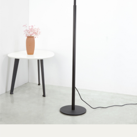
運送方式
２．便利：只要手機號碼，簡訊認證，即可結帳。
３．安心：先確認商品／服務後，再付款。
宅配
每筆NT$75，滿NT$399(含以上)免運費
【「AFTEE先享後付」結帳流程】
１．於結帳方式選擇「AFTEE先享後付」後，將跳轉至「AFTEE先享後付」
付款後門市自取
結帳頁面，進行簡訊認證並確認金額後，即可完成結帳。
２．訂單成立數日內，您將收到繳費通知簡訊。
免運費
３．收到繳費通知簡訊後14天內，點擊此簡訊中的連結，可透過四大超商／
ATM／網路銀行／等多元方式進行付款，方視為交易完成。
※ 請注意：結帳手續完成當下不需立刻繳費，但若您需要取消訂單，請聯絡
購買商品的店家。未經商家同意取消之訂單仍視為有效，需透過AFTEE先享
後付繳納相關費用。
※ 交易是否成功請以「AFTEE先享後付 」之結帳頁面顯示為準，若有關於
是否繳費成功／繳費後需取消欲退款等相關疑問，請聯繫「AFTEE先享後付
客戶支援中心」
https://netprotections.freshdesk.com/support/home
【注意事項】
１．透過由恩沛科技股份有限公司提供之「AFTEE先享後付」服務完成之交
易，需依本服務之必要範圍內提供個人資料，並將交易相關給付款項請求債
權轉讓予恩沛科技股份有限公司。
２．關於個人資料處理事宜，請瀏覽以下網址：
https://aftee.tw/terms/#terms3
３．未成年的使用者請事先徵得法定代理人或監護人之同意方可使用
「AFTEE先享後付」，若未經同意申辦者引起之損失，本公司不負相關責
任。