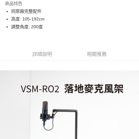
商品特色
6 期 0 利率 每期
NT$233
21家銀行
合作金庫商業銀行
第一商業銀行
同原廠完整配件
華南商業銀行
彰化商業銀行
12 期 0 利率 每期
NT$116
21家銀行
合作金庫商業銀行
第一商業銀行
高度: 105-192cm
上海商業儲蓄銀行
台北富邦商業銀行
華南商業銀行
彰化商業銀行
合作金庫商業銀行
第一商業銀行
LINE Pay
國泰世華商業銀行
兆豐國際商業銀行
調整角度: 200度
上海商業儲蓄銀行
台北富邦商業銀行
華南商業銀行
彰化商業銀行
臺灣中小企業銀行
台中商業銀行
國泰世華商業銀行
兆豐國際商業銀行
Apple Pay
上海商業儲蓄銀行
台北富邦商業銀行
匯豐（台灣）商業銀行
華泰商業銀行
臺灣中小企業銀行
台中商業銀行
國泰世華商業銀行
兆豐國際商業銀行
聯邦商業銀行
遠東國際商業銀行
匯豐（台灣）商業銀行
華泰商業銀行
街口支付
臺灣中小企業銀行
台中商業銀行
元大商業銀行
永豐商業銀行
詳細說明
相關推薦
聯邦商業銀行
遠東國際商業銀行
匯豐（台灣）商業銀行
華泰商業銀行
玉山商業銀行
星展（台灣）商業銀行
悠遊付
元大商業銀行
永豐商業銀行
聯邦商業銀行
遠東國際商業銀行
台新國際商業銀行
中國信託商業銀行
玉山商業銀行
星展（台灣）商業銀行
元大商業銀行
永豐商業銀行
台灣樂天信用卡公司
Google Pay
台新國際商業銀行
中國信託商業銀行
玉山商業銀行
星展（台灣）商業銀行
台灣樂天信用卡公司
台新國際商業銀行
中國信託商業銀行
全支付
台灣樂天信用卡公司
全盈+PAY
AFTEE先享後付
相關說明
【關於「AFTEE先享後付」】
ATM付款
AFTEE先享後付是「在收到商品之後才付款」的支付方式。 讓您購物簡單
便利好安心！
１．簡單：不需註冊會員、不需綁卡、不需儲值。