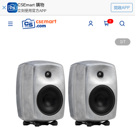
CSEmart 購物
開啟APP
立刻使用官方APP
0
1
/
7