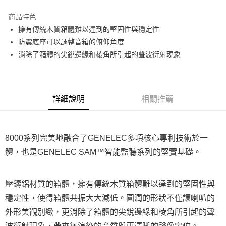
3 期 0 利率 每期
NT$28,333
21家銀行
商品特色
6 期 0 利率 每期
NT$14,166
21家銀行
合作金庫商業銀行
第一商業銀行
擁有傳統木質箱體難以達到的堅固性與穩定性
華南商業銀行
彰化商業銀行
12 期 0 利率 每期
NT$7,083
21家銀行
合作金庫商業銀行
第一商業銀行
防震底座可以調整音箱的俯仰角度
上海商業儲蓄銀行
台北富邦商業銀行
華南商業銀行
彰化商業銀行
合作金庫商業銀行
第一商業銀行
LINE Pay
國泰世華商業銀行
兆豐國際商業銀行
消除了箱體的尖銳邊緣和棱角所引起的聲波衍射現象
上海商業儲蓄銀行
台北富邦商業銀行
華南商業銀行
彰化商業銀行
臺灣中小企業銀行
台中商業銀行
國泰世華商業銀行
兆豐國際商業銀行
Apple Pay
上海商業儲蓄銀行
台北富邦商業銀行
匯豐（台灣）商業銀行
華泰商業銀行
臺灣中小企業銀行
台中商業銀行
國泰世華商業銀行
兆豐國際商業銀行
聯邦商業銀行
遠東國際商業銀行
匯豐（台灣）商業銀行
華泰商業銀行
街口支付
臺灣中小企業銀行
台中商業銀行
元大商業銀行
永豐商業銀行
詳細說明
相關推薦
聯邦商業銀行
遠東國際商業銀行
匯豐（台灣）商業銀行
華泰商業銀行
玉山商業銀行
星展（台灣）商業銀行
悠遊付
元大商業銀行
永豐商業銀行
聯邦商業銀行
遠東國際商業銀行
台新國際商業銀行
中國信託商業銀行
玉山商業銀行
星展（台灣）商業銀行
元大商業銀行
永豐商業銀行
台灣樂天信用卡公司
Google Pay
台新國際商業銀行
中國信託商業銀行
玉山商業銀行
星展（台灣）商業銀行
8000系列完美地融合了GENELEC多項核心專利技術於一
台灣樂天信用卡公司
台新國際商業銀行
中國信託商業銀行
全支付
體，也是GENELEC SAM™智能監聽系列的堅實基礎。
台灣樂天信用卡公司
全盈+PAY
壓鑄鋁材質的箱體，擁有傳統木質箱體難以達到的堅固性與
AFTEE先享後付
相關說明
穩定性，使得箱體共振大大減低。圓潤的形狀不僅讓喇叭的
【關於「AFTEE先享後付」】
外形美觀別緻，更消除了箱體的尖銳邊緣和棱角所引起的聲
ATM付款
AFTEE先享後付是「在收到商品之後才付款」的支付方式。 讓您購物簡單