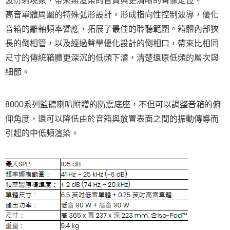
波衍射現象，帶來無渲染的音質與更清晰的聲像定位。
便利好安心！
１．簡單：不需註冊會員、不需綁卡、不需儲值。
高音單體周圍的特殊弧形設計，形成指向性控制波導，優化
運送方式
２．便利：只要手機號碼，簡訊認證，即可結帳。
音箱的離軸頻率響應，拓展了最佳的聆聽範圍。箱體內部狹
３．安心：先確認商品／服務後，再付款。
宅配
長的倒相管，以及經過聲學優化設計的倒相口，帶來比相同
每筆NT$75，滿NT$399(含以上)免運費
【「AFTEE先享後付」結帳流程】
１．於結帳方式選擇「AFTEE先享後付」後，將跳轉至「AFTEE先享後付」
尺寸的傳統箱體更深沉的低頻下潛，清楚還原低頻的層次與
付款後門市自取
結帳頁面，進行簡訊認證並確認金額後，即可完成結帳。
細節。
２．訂單成立數日內，您將收到繳費通知簡訊。
免運費
３．收到繳費通知簡訊後14天內，點擊此簡訊中的連結，可透過四大超商／
ATM／網路銀行／等多元方式進行付款，方視為交易完成。
※ 請注意：結帳手續完成當下不需立刻繳費，但若您需要取消訂單，請聯絡
8000系列監聽喇叭附贈的防震底座，不但可以調整音箱的俯
購買商品的店家。未經商家同意取消之訂單仍視為有效，需透過AFTEE先享
仰角度，還可以降低由於音箱與放置表面之間的振動傳導而
後付繳納相關費用。
※ 交易是否成功請以「AFTEE先享後付 」之結帳頁面顯示為準，若有關於
引起的中低頻渲染。
是否繳費成功／繳費後需取消欲退款等相關疑問，請聯繫「AFTEE先享後付
客戶支援中心」
https://netprotections.freshdesk.com/support/home
【注意事項】
１．透過由恩沛科技股份有限公司提供之「AFTEE先享後付」服務完成之交
易，需依本服務之必要範圍內提供個人資料，並將交易相關給付款項請求債
權轉讓予恩沛科技股份有限公司。
２．關於個人資料處理事宜，請瀏覽以下網址：
https://aftee.tw/terms/#terms3
３．未成年的使用者請事先徵得法定代理人或監護人之同意方可使用