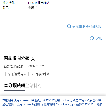
「AFTEE先享後付」，若未經同意申辦者引起之損失，本公司不負相關責
任。
４．使用「AFTEE先享後付」時，將依據個別帳號之用戶狀況，依本公司即
時審查核予不同之上限額度；若仍有額度不足之情形，本公司將視審查結果
請求用戶進行身份認證。
５．嚴禁一人註冊多個帳號或使用他人資訊註冊。若發現惡意使用之情形，
顯示電腦版詳細說明
恩沛科技股份有限公司將有權停止該用戶之使用額度並採取法律行動。
客服
商品相關分類 (2)
音訊設備品牌
GENELEC
｜音訊設備專區｜
耳機/喇叭
本分類熱銷
全站排行
本網站中使用 cookie，欲查詢有關本網站使用 cookie 方式之詳情，及若您不希
熱門標籤
望在電腦上使用 cookie 時應如何變更電腦的 cookie 設定，請參閱本網站「
隱私