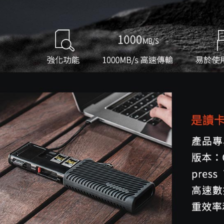
４．使用「
即時審查
結果請求
５．嚴禁
形，恩沛
動。