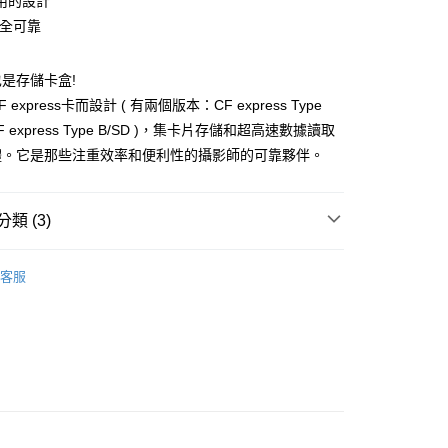
用的設計
庫商業銀行
第一商業銀行
業儲蓄銀行
台北富邦商業銀行
業銀行
彰化商業銀行
 安全可靠
庫商業銀行
第一商業銀行
付款
華商業銀行
兆豐國際商業銀行
業儲蓄銀行
台北富邦商業銀行
業銀行
彰化商業銀行
小企業銀行
台中商業銀行
華商業銀行
兆豐國際商業銀行
業儲蓄銀行
台北富邦商業銀行
台灣）商業銀行
華泰商業銀行
是存儲卡盒!
小企業銀行
台中商業銀行
華商業銀行
兆豐國際商業銀行
業銀行
遠東國際商業銀行
express卡而設計 ( 有兩個版本：CF express Type
台灣）商業銀行
華泰商業銀行
小企業銀行
台中商業銀行
業銀行
永豐商業銀行
業銀行
遠東國際商業銀行
CF express Type B/SD )，集卡片存儲和超高速數據讀取
台灣）商業銀行
華泰商業銀行
業銀行
星展（台灣）商業銀行
業銀行
永豐商業銀行
體。它是那些注重效率和便利性的攝影師的可靠夥伴。
業銀行
遠東國際商業銀行
際商業銀行
中國信託商業銀行
業銀行
星展（台灣）商業銀行
業銀行
永豐商業銀行
天信用卡公司
際商業銀行
中國信託商業銀行
業銀行
星展（台灣）商業銀行
天信用卡公司
類 (3)
際商業銀行
中國信託商業銀行
y
天信用卡公司
品牌
PGYTECH
客服
惠【攝影器材系列】
PGYTECH 相機配件↘全館滿額送
享後付
材專區｜
讀卡機/硬碟/記憶卡
FTEE先享後付」】
先享後付是「在收到商品之後才付款」的支付方式。 讓您購物簡單
心！
：不需註冊會員、不需綁卡、不需儲值。
：只要手機號碼，簡訊認證，即可結帳。