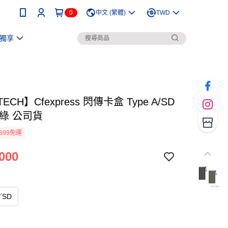
0
中文 (繁體)
TWD
獨享
ECH】Cfexpress 閃傳卡盒 Type A/SD
/綠 公司貨
399免運
000
／SD