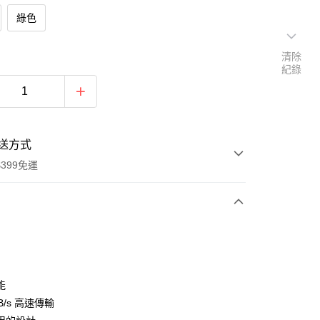
綠色
清除
紀錄
送方式
399免運
次付款
期付款
0 利率 每期
NT$1,000
21家銀行
能
0 利率 每期
NT$500
21家銀行
庫商業銀行
第一商業銀行
MB/s 高速傳輸
業銀行
彰化商業銀行
 0 利率 每期
NT$250
21家銀行