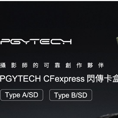
運送方式
３．安心
全家取貨
【「AFT
每筆NT$6
１．於結帳
付」結帳
萊爾富取
２．訂單
３．收到繳
每筆NT$6
／ATM／
※ 請注意
7-11取貨
絡購買商品
先享後付
每筆NT$6
※ 交易是
是否繳費成
宅配
付客戶支
每筆NT$7
【注意事
付款後門
１．透過由
交易，需
免運費
求債權轉
２．關於
https://aft
３．未成
「AFTE
任。