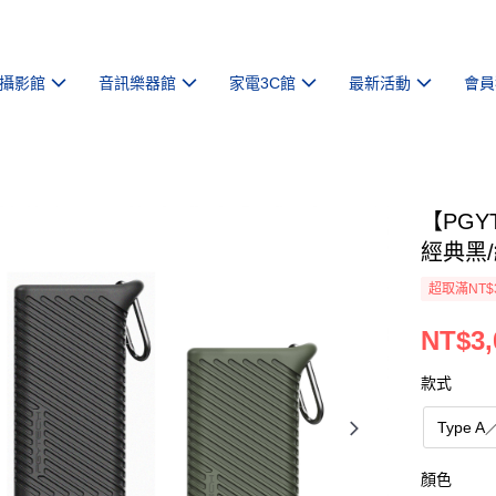
攝影館
音訊樂器館
家電3C館
最新活動
會員
【PGYT
經典黑
超取滿NT$
NT$3,
款式
Type A
顏色