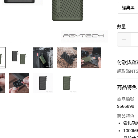
經典黑
數量
付款與運
超取滿NT$
付款方式
商品特色
信用卡一
商品編號
9566899
信用卡分
商品特色
3 期 
強化功
6 期 
合作金
1000
華南商
12 期