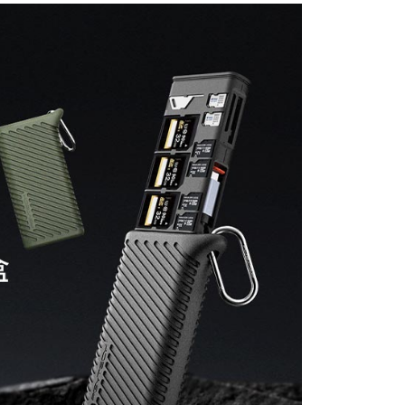
：先確認商品／服務後，再付款。
付款
EE先享後付」結帳流程】
0，滿NT$399(含以上)免運費
方式選擇「AFTEE先享後付」後，將跳轉至「AFTEE先享後
頁面，進行簡訊認證並確認金額後，即可完成結帳。
貨付款
成立數日內，您將收到繳費通知簡訊。
費通知簡訊後14天內，點擊此簡訊中的連結，可透過四大超商
0，滿NT$399(含以上)免運費
網路銀行／等多元方式進行付款，方視為交易完成。
：結帳手續完成當下不需立刻繳費，但若您需要取消訂單，請聯
付款
的店家。未經商家同意取消之訂單仍視為有效，需透過AFTEE
繳納相關費用。
0，滿NT$399(含以上)免運費
否成功請以「AFTEE先享後付 」之結帳頁面顯示為準，若有關於
功／繳費後需取消欲退款等相關疑問，請聯繫「AFTEE先享後
援中心」
https://netprotections.freshdesk.com/support/home
5，滿NT$399(含以上)免運費
項】
市自取
恩沛科技股份有限公司提供之「AFTEE先享後付」服務完成之
依本服務之必要範圍內提供個人資料，並將交易相關給付款項請
讓予恩沛科技股份有限公司。
個人資料處理事宜，請瀏覽以下網址：
ee.tw/terms/#terms3
年的使用者請事先徵得法定代理人或監護人之同意方可使用
E先享後付」，若未經同意申辦者引起之損失，本公司不負相關責