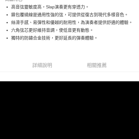
6 期 0 利率 每期
NT$158
21家銀行
合作金庫商業銀行
第一商業銀行
高音弦靈敏度高，Slap演奏更有穿透力。
華南商業銀行
彰化商業銀行
12 期 0 利率 每期
NT$79
21家銀行
合作金庫商業銀行
第一商業銀行
鎳包覆繞線是通用性強的弦，可提供從復古到現代多樣音色。
上海商業儲蓄銀行
台北富邦商業銀行
華南商業銀行
彰化商業銀行
合作金庫商業銀行
第一商業銀行
超商取貨付款
國泰世華商業銀行
兆豐國際商業銀行
絲滑手感、易彈性和優越的耐用性，為演奏者提供舒適的體驗。
上海商業儲蓄銀行
台北富邦商業銀行
華南商業銀行
彰化商業銀行
臺灣中小企業銀行
台中商業銀行
六角弦芯更好維持音調，使低音更有動態。
國泰世華商業銀行
兆豐國際商業銀行
LINE Pay
上海商業儲蓄銀行
台北富邦商業銀行
匯豐（台灣）商業銀行
華泰商業銀行
臺灣中小企業銀行
台中商業銀行
獨特的防鏽合金技術，更好延長的彈奏體驗。
國泰世華商業銀行
兆豐國際商業銀行
聯邦商業銀行
遠東國際商業銀行
匯豐（台灣）商業銀行
華泰商業銀行
Apple Pay
臺灣中小企業銀行
台中商業銀行
元大商業銀行
永豐商業銀行
聯邦商業銀行
遠東國際商業銀行
匯豐（台灣）商業銀行
華泰商業銀行
玉山商業銀行
星展（台灣）商業銀行
街口支付
元大商業銀行
永豐商業銀行
聯邦商業銀行
遠東國際商業銀行
台新國際商業銀行
中國信託商業銀行
玉山商業銀行
星展（台灣）商業銀行
詳細說明
相關推薦
元大商業銀行
永豐商業銀行
台灣樂天信用卡公司
悠遊付
台新國際商業銀行
中國信託商業銀行
玉山商業銀行
星展（台灣）商業銀行
台灣樂天信用卡公司
台新國際商業銀行
中國信託商業銀行
Google Pay
台灣樂天信用卡公司
全支付
全盈+PAY
AFTEE先享後付
相關說明
【關於「AFTEE先享後付」】
ATM付款
AFTEE先享後付是「在收到商品之後才付款」的支付方式。 讓您購物簡單