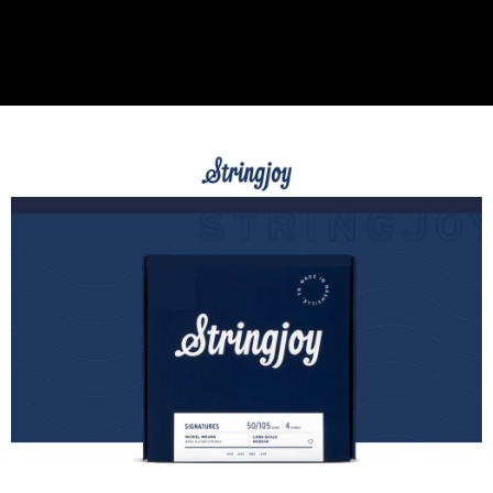
便利好安心！
１．簡單：不需註冊會員、不需綁卡、不需儲值。
運送方式
２．便利：只要手機號碼，簡訊認證，即可結帳。
３．安心：先確認商品／服務後，再付款。
全家取貨付款
每筆NT$60，滿NT$399(含以上)免運費
【「AFTEE先享後付」結帳流程】
１．於結帳方式選擇「AFTEE先享後付」後，將跳轉至「AFTEE先享後付」
萊爾富取貨付款
結帳頁面，進行簡訊認證並確認金額後，即可完成結帳。
２．訂單成立數日內，您將收到繳費通知簡訊。
每筆NT$60，滿NT$399(含以上)免運費
３．收到繳費通知簡訊後14天內，點擊此簡訊中的連結，可透過四大超商／
ATM／網路銀行／等多元方式進行付款，方視為交易完成。
7-11取貨付款
※ 請注意：結帳手續完成當下不需立刻繳費，但若您需要取消訂單，請聯絡
每筆NT$60，滿NT$399(含以上)免運費
購買商品的店家。未經商家同意取消之訂單仍視為有效，需透過AFTEE先享
後付繳納相關費用。
宅配
※ 交易是否成功請以「AFTEE先享後付 」之結帳頁面顯示為準，若有關於
是否繳費成功／繳費後需取消欲退款等相關疑問，請聯繫「AFTEE先享後付
每筆NT$75，滿NT$399(含以上)免運費
客戶支援中心」
https://netprotections.freshdesk.com/support/home
付款後門市自取
【注意事項】
１．透過由恩沛科技股份有限公司提供之「AFTEE先享後付」服務完成之交
免運費
易，需依本服務之必要範圍內提供個人資料，並將交易相關給付款項請求債
權轉讓予恩沛科技股份有限公司。
２．關於個人資料處理事宜，請瀏覽以下網址：
https://aftee.tw/terms/#terms3
３．未成年的使用者請事先徵得法定代理人或監護人之同意方可使用