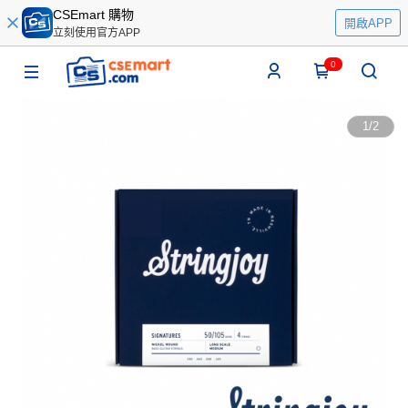
CSEmart 購物
開啟APP
立刻使用官方APP
0
1
/
2