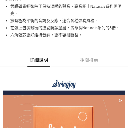
6 期 0 利率 每期
NT$95
21家銀行
合作金庫商業銀行
第一商業銀行
鍍膜磷青銅弦除了保持溫暖的聲音，高音相比Naturals系列更明
華南商業銀行
彰化商業銀行
12 期 0 利率 每期
NT$47
21家銀行
合作金庫商業銀行
第一商業銀行
亮。
上海商業儲蓄銀行
台北富邦商業銀行
華南商業銀行
彰化商業銀行
合作金庫商業銀行
第一商業銀行
超商取貨付款
國泰世華商業銀行
兆豐國際商業銀行
擁有極為平衡的音調及反應，適合各種彈奏風格。
上海商業儲蓄銀行
台北富邦商業銀行
華南商業銀行
彰化商業銀行
臺灣中小企業銀行
台中商業銀行
在弦上包裹緊密的搪瓷防鏽塗層，壽命長Naturals系列的3倍。
國泰世華商業銀行
兆豐國際商業銀行
LINE Pay
上海商業儲蓄銀行
台北富邦商業銀行
匯豐（台灣）商業銀行
華泰商業銀行
臺灣中小企業銀行
台中商業銀行
六角弦芯更好維持音調，更不容易斷裂。
國泰世華商業銀行
兆豐國際商業銀行
聯邦商業銀行
遠東國際商業銀行
匯豐（台灣）商業銀行
華泰商業銀行
Apple Pay
臺灣中小企業銀行
台中商業銀行
元大商業銀行
永豐商業銀行
聯邦商業銀行
遠東國際商業銀行
匯豐（台灣）商業銀行
華泰商業銀行
玉山商業銀行
星展（台灣）商業銀行
街口支付
元大商業銀行
永豐商業銀行
聯邦商業銀行
遠東國際商業銀行
台新國際商業銀行
中國信託商業銀行
玉山商業銀行
星展（台灣）商業銀行
詳細說明
相關推薦
元大商業銀行
永豐商業銀行
台灣樂天信用卡公司
悠遊付
台新國際商業銀行
中國信託商業銀行
玉山商業銀行
星展（台灣）商業銀行
台灣樂天信用卡公司
台新國際商業銀行
中國信託商業銀行
Google Pay
台灣樂天信用卡公司
全支付
全盈+PAY
AFTEE先享後付
相關說明
【關於「AFTEE先享後付」】
ATM付款
AFTEE先享後付是「在收到商品之後才付款」的支付方式。 讓您購物簡單