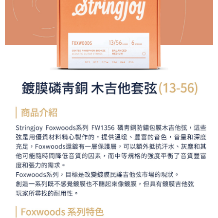
便利好安心！
１．簡單：不需註冊會員、不需綁卡、不需儲值。
運送方式
２．便利：只要手機號碼，簡訊認證，即可結帳。
３．安心：先確認商品／服務後，再付款。
全家取貨付款
每筆NT$60，滿NT$399(含以上)免運費
【「AFTEE先享後付」結帳流程】
１．於結帳方式選擇「AFTEE先享後付」後，將跳轉至「AFTEE先享後付」
萊爾富取貨付款
結帳頁面，進行簡訊認證並確認金額後，即可完成結帳。
２．訂單成立數日內，您將收到繳費通知簡訊。
每筆NT$60，滿NT$399(含以上)免運費
３．收到繳費通知簡訊後14天內，點擊此簡訊中的連結，可透過四大超商／
ATM／網路銀行／等多元方式進行付款，方視為交易完成。
7-11取貨付款
※ 請注意：結帳手續完成當下不需立刻繳費，但若您需要取消訂單，請聯絡
每筆NT$60，滿NT$399(含以上)免運費
購買商品的店家。未經商家同意取消之訂單仍視為有效，需透過AFTEE先享
後付繳納相關費用。
宅配
※ 交易是否成功請以「AFTEE先享後付 」之結帳頁面顯示為準，若有關於
是否繳費成功／繳費後需取消欲退款等相關疑問，請聯繫「AFTEE先享後付
每筆NT$75，滿NT$399(含以上)免運費
客戶支援中心」
https://netprotections.freshdesk.com/support/home
付款後門市自取
【注意事項】
１．透過由恩沛科技股份有限公司提供之「AFTEE先享後付」服務完成之交
免運費
易，需依本服務之必要範圍內提供個人資料，並將交易相關給付款項請求債
權轉讓予恩沛科技股份有限公司。
２．關於個人資料處理事宜，請瀏覽以下網址：
https://aftee.tw/terms/#terms3
３．未成年的使用者請事先徵得法定代理人或監護人之同意方可使用