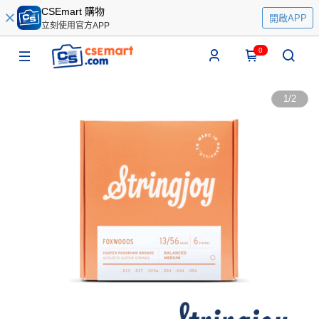
CSEmart 購物
開啟APP
立刻使用官方APP
0
1
/
2