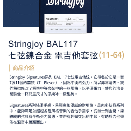
便利好安心！
１．簡單：不需註冊會員、不需綁卡、不需儲值。
運送方式
２．便利：只要手機號碼，簡訊認證，即可結帳。
３．安心：先確認商品／服務後，再付款。
全家取貨付款
每筆NT$60，滿NT$399(含以上)免運費
【「AFTEE先享後付」結帳流程】
１．於結帳方式選擇「AFTEE先享後付」後，將跳轉至「AFTEE先享後付」
萊爾富取貨付款
結帳頁面，進行簡訊認證並確認金額後，即可完成結帳。
２．訂單成立數日內，您將收到繳費通知簡訊。
每筆NT$60，滿NT$399(含以上)免運費
３．收到繳費通知簡訊後14天內，點擊此簡訊中的連結，可透過四大超商／
ATM／網路銀行／等多元方式進行付款，方視為交易完成。
7-11取貨付款
※ 請注意：結帳手續完成當下不需立刻繳費，但若您需要取消訂單，請聯絡
每筆NT$60，滿NT$399(含以上)免運費
購買商品的店家。未經商家同意取消之訂單仍視為有效，需透過AFTEE先享
後付繳納相關費用。
宅配
※ 交易是否成功請以「AFTEE先享後付 」之結帳頁面顯示為準，若有關於
是否繳費成功／繳費後需取消欲退款等相關疑問，請聯繫「AFTEE先享後付
每筆NT$75，滿NT$399(含以上)免運費
客戶支援中心」
https://netprotections.freshdesk.com/support/home
付款後門市自取
【注意事項】
１．透過由恩沛科技股份有限公司提供之「AFTEE先享後付」服務完成之交
免運費
易，需依本服務之必要範圍內提供個人資料，並將交易相關給付款項請求債
權轉讓予恩沛科技股份有限公司。
２．關於個人資料處理事宜，請瀏覽以下網址：
https://aftee.tw/terms/#terms3
３．未成年的使用者請事先徵得法定代理人或監護人之同意方可使用