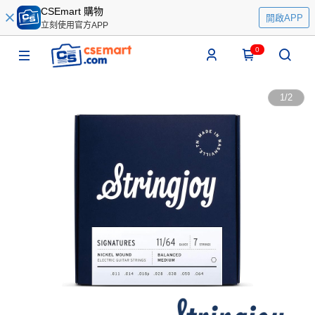
CSEmart 購物
開啟APP
立刻使用官方APP
0
1
/
2