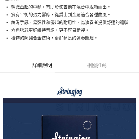
6 期 0 利率 每期
NT$73
21家銀行
合作金庫商業銀行
第一商業銀行
輕微凸起的中頻，有助於使吉他在混音中脫穎而出。
華南商業銀行
彰化商業銀行
12 期 0 利率 每期
NT$36
21家銀行
合作金庫商業銀行
第一商業銀行
擁有平衡的張力響應，從爵士到金屬適合各種曲風。
上海商業儲蓄銀行
台北富邦商業銀行
華南商業銀行
彰化商業銀行
合作金庫商業銀行
第一商業銀行
超商取貨付款
國泰世華商業銀行
兆豐國際商業銀行
絲滑手感、易彈性和優越的耐用性，為演奏者提供舒適的體驗。
上海商業儲蓄銀行
台北富邦商業銀行
華南商業銀行
彰化商業銀行
臺灣中小企業銀行
台中商業銀行
六角弦芯更好維持音調，更不容易斷裂。
國泰世華商業銀行
兆豐國際商業銀行
LINE Pay
上海商業儲蓄銀行
台北富邦商業銀行
匯豐（台灣）商業銀行
華泰商業銀行
臺灣中小企業銀行
台中商業銀行
獨特的防鏽合金技術，更好延長的彈奏體驗。
國泰世華商業銀行
兆豐國際商業銀行
聯邦商業銀行
遠東國際商業銀行
匯豐（台灣）商業銀行
華泰商業銀行
Apple Pay
臺灣中小企業銀行
台中商業銀行
元大商業銀行
永豐商業銀行
聯邦商業銀行
遠東國際商業銀行
匯豐（台灣）商業銀行
華泰商業銀行
玉山商業銀行
星展（台灣）商業銀行
街口支付
元大商業銀行
永豐商業銀行
聯邦商業銀行
遠東國際商業銀行
台新國際商業銀行
中國信託商業銀行
玉山商業銀行
星展（台灣）商業銀行
詳細說明
相關推薦
元大商業銀行
永豐商業銀行
台灣樂天信用卡公司
悠遊付
台新國際商業銀行
中國信託商業銀行
玉山商業銀行
星展（台灣）商業銀行
台灣樂天信用卡公司
台新國際商業銀行
中國信託商業銀行
Google Pay
台灣樂天信用卡公司
全支付
全盈+PAY
AFTEE先享後付
相關說明
【關於「AFTEE先享後付」】
ATM付款
AFTEE先享後付是「在收到商品之後才付款」的支付方式。 讓您購物簡單