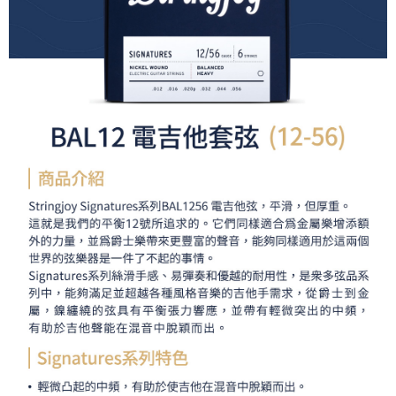
運送方式
２．便利：只要手機號碼，簡訊認證，即可結帳。
３．安心：先確認商品／服務後，再付款。
全家取貨付款
每筆NT$60，滿NT$399(含以上)免運費
【「AFTEE先享後付」結帳流程】
１．於結帳方式選擇「AFTEE先享後付」後，將跳轉至「AFTEE先享後付」
萊爾富取貨付款
結帳頁面，進行簡訊認證並確認金額後，即可完成結帳。
２．訂單成立數日內，您將收到繳費通知簡訊。
每筆NT$60，滿NT$399(含以上)免運費
３．收到繳費通知簡訊後14天內，點擊此簡訊中的連結，可透過四大超商／
ATM／網路銀行／等多元方式進行付款，方視為交易完成。
7-11取貨付款
※ 請注意：結帳手續完成當下不需立刻繳費，但若您需要取消訂單，請聯絡
每筆NT$60，滿NT$399(含以上)免運費
購買商品的店家。未經商家同意取消之訂單仍視為有效，需透過AFTEE先享
後付繳納相關費用。
宅配
※ 交易是否成功請以「AFTEE先享後付 」之結帳頁面顯示為準，若有關於
是否繳費成功／繳費後需取消欲退款等相關疑問，請聯繫「AFTEE先享後付
每筆NT$75，滿NT$399(含以上)免運費
客戶支援中心」
https://netprotections.freshdesk.com/support/home
付款後門市自取
【注意事項】
１．透過由恩沛科技股份有限公司提供之「AFTEE先享後付」服務完成之交
免運費
易，需依本服務之必要範圍內提供個人資料，並將交易相關給付款項請求債
權轉讓予恩沛科技股份有限公司。
２．關於個人資料處理事宜，請瀏覽以下網址：
https://aftee.tw/terms/#terms3
３．未成年的使用者請事先徵得法定代理人或監護人之同意方可使用
「AFTEE先享後付」，若未經同意申辦者引起之損失，本公司不負相關責
任。