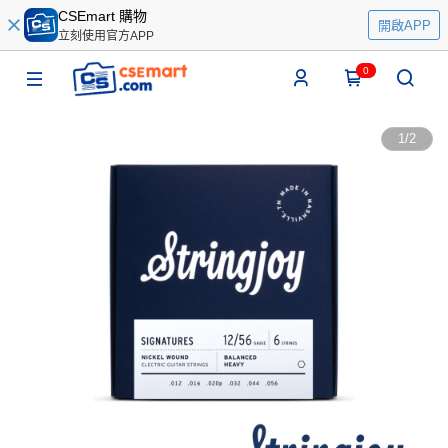
CSEmart 購物
開啟APP
立刻使用官方APP
0
1
/
2