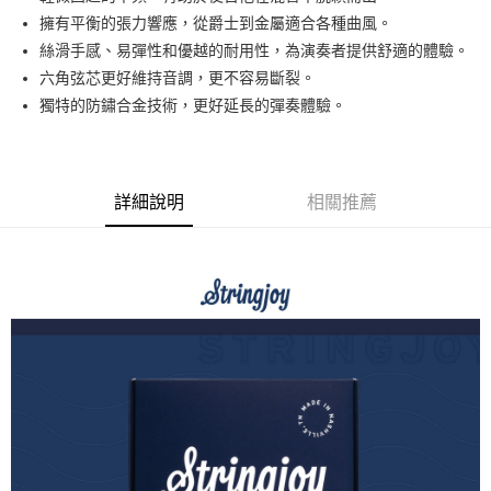
華南商業銀行
彰化商業銀行
12 期 0 利率 每期
NT$31
21家銀行
合作金庫商業銀行
第一商業銀行
擁有平衡的張力響應，從爵士到金屬適合各種曲風。
上海商業儲蓄銀行
台北富邦商業銀行
華南商業銀行
彰化商業銀行
合作金庫商業銀行
第一商業銀行
超商取貨付款
國泰世華商業銀行
兆豐國際商業銀行
絲滑手感、易彈性和優越的耐用性，為演奏者提供舒適的體驗。
上海商業儲蓄銀行
台北富邦商業銀行
華南商業銀行
彰化商業銀行
臺灣中小企業銀行
台中商業銀行
六角弦芯更好維持音調，更不容易斷裂。
國泰世華商業銀行
兆豐國際商業銀行
LINE Pay
上海商業儲蓄銀行
台北富邦商業銀行
匯豐（台灣）商業銀行
華泰商業銀行
臺灣中小企業銀行
台中商業銀行
獨特的防鏽合金技術，更好延長的彈奏體驗。
國泰世華商業銀行
兆豐國際商業銀行
聯邦商業銀行
遠東國際商業銀行
匯豐（台灣）商業銀行
華泰商業銀行
Apple Pay
臺灣中小企業銀行
台中商業銀行
元大商業銀行
永豐商業銀行
聯邦商業銀行
遠東國際商業銀行
匯豐（台灣）商業銀行
華泰商業銀行
玉山商業銀行
星展（台灣）商業銀行
街口支付
元大商業銀行
永豐商業銀行
聯邦商業銀行
遠東國際商業銀行
台新國際商業銀行
中國信託商業銀行
玉山商業銀行
星展（台灣）商業銀行
詳細說明
相關推薦
元大商業銀行
永豐商業銀行
台灣樂天信用卡公司
悠遊付
台新國際商業銀行
中國信託商業銀行
玉山商業銀行
星展（台灣）商業銀行
台灣樂天信用卡公司
台新國際商業銀行
中國信託商業銀行
Google Pay
台灣樂天信用卡公司
全支付
全盈+PAY
AFTEE先享後付
相關說明
【關於「AFTEE先享後付」】
ATM付款
AFTEE先享後付是「在收到商品之後才付款」的支付方式。 讓您購物簡單
便利好安心！
１．簡單：不需註冊會員、不需綁卡、不需儲值。