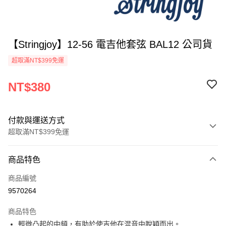
【Stringjoy】12-56 電吉他套弦 BAL12 公司貨
超取滿NT$399免運
NT$380
付款與運送方式
超取滿NT$399免運
付款方式
商品特色
信用卡一次付款
商品編號
信用卡分期付款
9570264
3 期 0 利率 每期
NT$126
21家銀行
商品特色
6 期 0 利率 每期
NT$63
21家銀行
合作金庫商業銀行
第一商業銀行
輕微凸起的中頻，有助於使吉他在混音中脫穎而出。