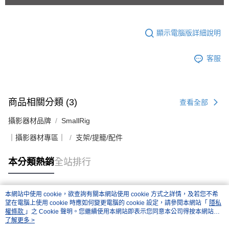
顯示電腦版詳細說明
客服
商品相關分類 (3)
查看全部
攝影器材品牌
SmallRig
｜攝影器材專區｜
支架/提籠/配件
本分類熱銷
全站排行
本網站中使用 cookie，欲查詢有關本網站使用 cookie 方式之詳情，及若您不希
熱門標籤
望在電腦上使用 cookie 時應如何變更電腦的 cookie 設定，請參閱本網站「
隱私
權條款
」之 Cookie 聲明。您繼續使用本網站即表示您同意本公司得按本網站使
用條款之 Cookie 聲明使用 cookie。
了解更多 >