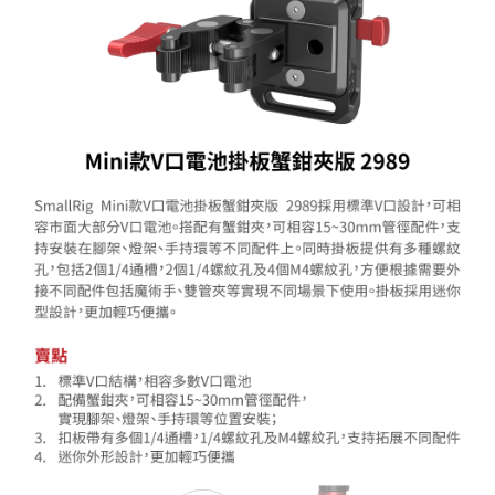
【關於「AFTEE先享後付」】
ATM付款
AFTEE先享後付是「在收到商品之後才付款」的支付方式。 讓您購物簡單
便利好安心！
１．簡單：不需註冊會員、不需綁卡、不需儲值。
運送方式
２．便利：只要手機號碼，簡訊認證，即可結帳。
３．安心：先確認商品／服務後，再付款。
全家取貨付款
每筆NT$60，滿NT$399(含以上)免運費
【「AFTEE先享後付」結帳流程】
１．於結帳方式選擇「AFTEE先享後付」後，將跳轉至「AFTEE先享後付」
萊爾富取貨付款
結帳頁面，進行簡訊認證並確認金額後，即可完成結帳。
２．訂單成立數日內，您將收到繳費通知簡訊。
每筆NT$60，滿NT$399(含以上)免運費
３．收到繳費通知簡訊後14天內，點擊此簡訊中的連結，可透過四大超商／
ATM／網路銀行／等多元方式進行付款，方視為交易完成。
7-11取貨付款
※ 請注意：結帳手續完成當下不需立刻繳費，但若您需要取消訂單，請聯絡
每筆NT$60，滿NT$399(含以上)免運費
購買商品的店家。未經商家同意取消之訂單仍視為有效，需透過AFTEE先享
後付繳納相關費用。
宅配
※ 交易是否成功請以「AFTEE先享後付 」之結帳頁面顯示為準，若有關於
是否繳費成功／繳費後需取消欲退款等相關疑問，請聯繫「AFTEE先享後付
每筆NT$75，滿NT$399(含以上)免運費
客戶支援中心」
https://netprotections.freshdesk.com/support/home
付款後門市自取
【注意事項】
１．透過由恩沛科技股份有限公司提供之「AFTEE先享後付」服務完成之交
免運費
易，需依本服務之必要範圍內提供個人資料，並將交易相關給付款項請求債
權轉讓予恩沛科技股份有限公司。
２．關於個人資料處理事宜，請瀏覽以下網址：