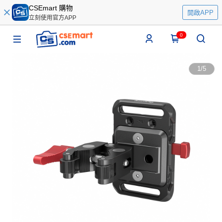
CSEmart 購物
開啟APP
立刻使用官方APP
0
1
/
5