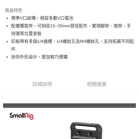
3 期 0 利率 每期
NT$300
21家銀行
商品特色
6 期 0 利率 每期
NT$150
21家銀行
合作金庫商業銀行
第一商業銀行
標準V口結構，相容多數V口電池
華南商業銀行
彰化商業銀行
12 期 0 利率 每期
NT$75
21家銀行
合作金庫商業銀行
第一商業銀行
配備蟹鉗夾，可相容15~30mm管徑配件，實現腳架、燈架、手
上海商業儲蓄銀行
台北富邦商業銀行
華南商業銀行
彰化商業銀行
合作金庫商業銀行
第一商業銀行
超商取貨付款
國泰世華商業銀行
兆豐國際商業銀行
持環等位置安裝
上海商業儲蓄銀行
台北富邦商業銀行
華南商業銀行
彰化商業銀行
臺灣中小企業銀行
台中商業銀行
扣板帶有多個1/4通槽，1/4螺紋孔及M4螺紋孔，支持拓展不同配
國泰世華商業銀行
兆豐國際商業銀行
LINE Pay
上海商業儲蓄銀行
台北富邦商業銀行
匯豐（台灣）商業銀行
華泰商業銀行
臺灣中小企業銀行
台中商業銀行
件
國泰世華商業銀行
兆豐國際商業銀行
聯邦商業銀行
遠東國際商業銀行
匯豐（台灣）商業銀行
華泰商業銀行
Apple Pay
迷你外形設計，更加輕巧便攜
臺灣中小企業銀行
台中商業銀行
元大商業銀行
永豐商業銀行
聯邦商業銀行
遠東國際商業銀行
匯豐（台灣）商業銀行
華泰商業銀行
玉山商業銀行
星展（台灣）商業銀行
街口支付
元大商業銀行
永豐商業銀行
聯邦商業銀行
遠東國際商業銀行
台新國際商業銀行
中國信託商業銀行
玉山商業銀行
星展（台灣）商業銀行
元大商業銀行
永豐商業銀行
台灣樂天信用卡公司
悠遊付
台新國際商業銀行
中國信託商業銀行
玉山商業銀行
星展（台灣）商業銀行
詳細說明
相關推薦
台灣樂天信用卡公司
台新國際商業銀行
中國信託商業銀行
Google Pay
台灣樂天信用卡公司
全支付
全盈+PAY
AFTEE先享後付
相關說明