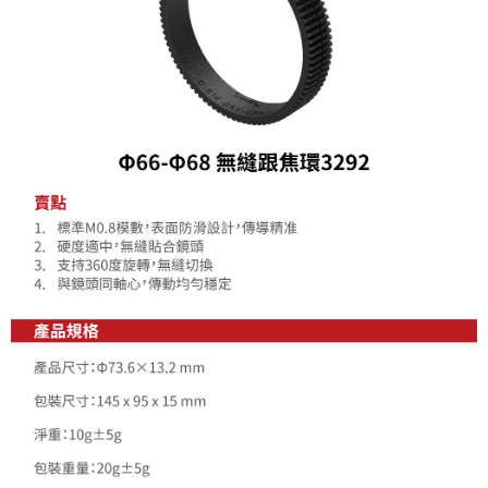
相關說明
【關於「AFTEE先享後付」】
ATM付款
AFTEE先享後付是「在收到商品之後才付款」的支付方式。 讓您購物簡單
便利好安心！
１．簡單：不需註冊會員、不需綁卡、不需儲值。
運送方式
２．便利：只要手機號碼，簡訊認證，即可結帳。
３．安心：先確認商品／服務後，再付款。
全家取貨付款
每筆NT$60，滿NT$399(含以上)免運費
【「AFTEE先享後付」結帳流程】
１．於結帳方式選擇「AFTEE先享後付」後，將跳轉至「AFTEE先享後付」
萊爾富取貨付款
結帳頁面，進行簡訊認證並確認金額後，即可完成結帳。
２．訂單成立數日內，您將收到繳費通知簡訊。
每筆NT$60，滿NT$399(含以上)免運費
３．收到繳費通知簡訊後14天內，點擊此簡訊中的連結，可透過四大超商／
ATM／網路銀行／等多元方式進行付款，方視為交易完成。
7-11取貨付款
※ 請注意：結帳手續完成當下不需立刻繳費，但若您需要取消訂單，請聯絡
每筆NT$60，滿NT$399(含以上)免運費
購買商品的店家。未經商家同意取消之訂單仍視為有效，需透過AFTEE先享
後付繳納相關費用。
宅配
※ 交易是否成功請以「AFTEE先享後付 」之結帳頁面顯示為準，若有關於
是否繳費成功／繳費後需取消欲退款等相關疑問，請聯繫「AFTEE先享後付
每筆NT$75，滿NT$399(含以上)免運費
客戶支援中心」
https://netprotections.freshdesk.com/support/home
付款後門市自取
【注意事項】
１．透過由恩沛科技股份有限公司提供之「AFTEE先享後付」服務完成之交
免運費
易，需依本服務之必要範圍內提供個人資料，並將交易相關給付款項請求債
權轉讓予恩沛科技股份有限公司。