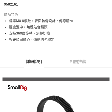
信用卡分期付款
9582161
3 期 0 利率 每期
NT$26
21家銀行
商品特色
6 期 0 利率 每期
NT$13
21家銀行
合作金庫商業銀行
第一商業銀行
標準M0.8模數，表面防滑設計，傳導精准
華南商業銀行
彰化商業銀行
12 期 0 利率 每期
NT$6
21家銀行
合作金庫商業銀行
第一商業銀行
硬度適中，無縫貼合鏡頭
上海商業儲蓄銀行
台北富邦商業銀行
華南商業銀行
彰化商業銀行
合作金庫商業銀行
第一商業銀行
超商取貨付款
國泰世華商業銀行
兆豐國際商業銀行
支持360度旋轉，無縫切換
上海商業儲蓄銀行
台北富邦商業銀行
華南商業銀行
彰化商業銀行
臺灣中小企業銀行
台中商業銀行
與鏡頭同軸心，傳動均勻穩定
國泰世華商業銀行
兆豐國際商業銀行
LINE Pay
上海商業儲蓄銀行
台北富邦商業銀行
匯豐（台灣）商業銀行
華泰商業銀行
臺灣中小企業銀行
台中商業銀行
國泰世華商業銀行
兆豐國際商業銀行
聯邦商業銀行
遠東國際商業銀行
匯豐（台灣）商業銀行
華泰商業銀行
Apple Pay
臺灣中小企業銀行
台中商業銀行
元大商業銀行
永豐商業銀行
聯邦商業銀行
遠東國際商業銀行
匯豐（台灣）商業銀行
華泰商業銀行
玉山商業銀行
星展（台灣）商業銀行
街口支付
元大商業銀行
永豐商業銀行
詳細說明
相關推薦
聯邦商業銀行
遠東國際商業銀行
台新國際商業銀行
中國信託商業銀行
玉山商業銀行
星展（台灣）商業銀行
元大商業銀行
永豐商業銀行
台灣樂天信用卡公司
悠遊付
台新國際商業銀行
中國信託商業銀行
玉山商業銀行
星展（台灣）商業銀行
台灣樂天信用卡公司
台新國際商業銀行
中國信託商業銀行
Google Pay
台灣樂天信用卡公司
全支付
全盈+PAY
AFTEE先享後付