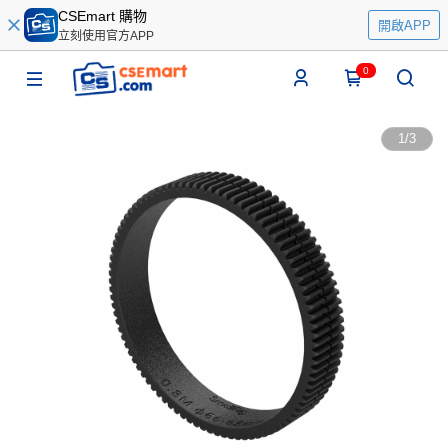
CSEmart 購物
開啟APP
立刻使用官方APP
0
1
/
3