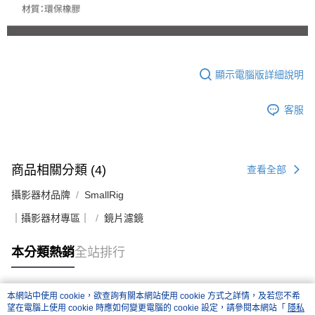
２．關於個人資料處理事宜，請瀏覽以下網址：
https://aftee.tw/terms/#terms3
３．未成年的使用者請事先徵得法定代理人或監護人之同意方可使用
「AFTEE先享後付」，若未經同意申辦者引起之損失，本公司不負相關責
任。
４．使用「AFTEE先享後付」時，將依據個別帳號之用戶狀況，依本公司即
顯示電腦版詳細說明
時審查核予不同之上限額度；若仍有額度不足之情形，本公司將視審查結果
請求用戶進行身份認證。
客服
５．嚴禁一人註冊多個帳號或使用他人資訊註冊。若發現惡意使用之情形，
恩沛科技股份有限公司將有權停止該用戶之使用額度並採取法律行動。
商品相關分類 (4)
查看全部
攝影器材品牌
SmallRig
｜攝影器材專區｜
鏡片濾鏡
本分類熱銷
全站排行
本網站中使用 cookie，欲查詢有關本網站使用 cookie 方式之詳情，及若您不希
熱門標籤
望在電腦上使用 cookie 時應如何變更電腦的 cookie 設定，請參閱本網站「
隱私