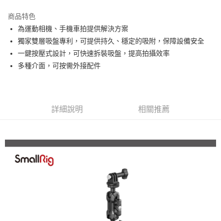
3 期 0 利率 每期
NT$570
21家銀行
商品特色
6 期 0 利率 每期
NT$285
21家銀行
合作金庫商業銀行
第一商業銀行
為運動相機、手機車拍提供解決方案
華南商業銀行
彰化商業銀行
12 期 0 利率 每期
NT$142
21家銀行
合作金庫商業銀行
第一商業銀行
獨家雙層吸盤專利，可提供持久、穩定的吸附，保障設備安全
上海商業儲蓄銀行
台北富邦商業銀行
華南商業銀行
彰化商業銀行
合作金庫商業銀行
第一商業銀行
超商取貨付款
國泰世華商業銀行
兆豐國際商業銀行
一鍵按壓式設計，可快速拆裝吸盤，提高拍攝效率
上海商業儲蓄銀行
台北富邦商業銀行
華南商業銀行
彰化商業銀行
臺灣中小企業銀行
台中商業銀行
多種介面，可按需外接配件
國泰世華商業銀行
兆豐國際商業銀行
LINE Pay
上海商業儲蓄銀行
台北富邦商業銀行
匯豐（台灣）商業銀行
華泰商業銀行
臺灣中小企業銀行
台中商業銀行
國泰世華商業銀行
兆豐國際商業銀行
聯邦商業銀行
遠東國際商業銀行
匯豐（台灣）商業銀行
華泰商業銀行
Apple Pay
臺灣中小企業銀行
台中商業銀行
元大商業銀行
永豐商業銀行
聯邦商業銀行
遠東國際商業銀行
匯豐（台灣）商業銀行
華泰商業銀行
玉山商業銀行
星展（台灣）商業銀行
街口支付
元大商業銀行
永豐商業銀行
詳細說明
相關推薦
聯邦商業銀行
遠東國際商業銀行
台新國際商業銀行
中國信託商業銀行
玉山商業銀行
星展（台灣）商業銀行
元大商業銀行
永豐商業銀行
台灣樂天信用卡公司
悠遊付
台新國際商業銀行
中國信託商業銀行
玉山商業銀行
星展（台灣）商業銀行
台灣樂天信用卡公司
台新國際商業銀行
中國信託商業銀行
Google Pay
台灣樂天信用卡公司
全支付
全盈+PAY
AFTEE先享後付
相關說明