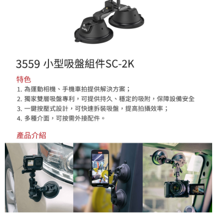
【關於「AFTEE先享後付」】
ATM付款
AFTEE先享後付是「在收到商品之後才付款」的支付方式。 讓您購物簡單
便利好安心！
１．簡單：不需註冊會員、不需綁卡、不需儲值。
運送方式
２．便利：只要手機號碼，簡訊認證，即可結帳。
３．安心：先確認商品／服務後，再付款。
全家取貨付款
每筆NT$60，滿NT$399(含以上)免運費
【「AFTEE先享後付」結帳流程】
１．於結帳方式選擇「AFTEE先享後付」後，將跳轉至「AFTEE先享後付」
萊爾富取貨付款
結帳頁面，進行簡訊認證並確認金額後，即可完成結帳。
２．訂單成立數日內，您將收到繳費通知簡訊。
每筆NT$60，滿NT$399(含以上)免運費
３．收到繳費通知簡訊後14天內，點擊此簡訊中的連結，可透過四大超商／
ATM／網路銀行／等多元方式進行付款，方視為交易完成。
7-11取貨付款
※ 請注意：結帳手續完成當下不需立刻繳費，但若您需要取消訂單，請聯絡
每筆NT$60，滿NT$399(含以上)免運費
購買商品的店家。未經商家同意取消之訂單仍視為有效，需透過AFTEE先享
後付繳納相關費用。
宅配
※ 交易是否成功請以「AFTEE先享後付 」之結帳頁面顯示為準，若有關於
是否繳費成功／繳費後需取消欲退款等相關疑問，請聯繫「AFTEE先享後付
每筆NT$75，滿NT$399(含以上)免運費
客戶支援中心」
https://netprotections.freshdesk.com/support/home
付款後門市自取
【注意事項】
１．透過由恩沛科技股份有限公司提供之「AFTEE先享後付」服務完成之交
免運費
易，需依本服務之必要範圍內提供個人資料，並將交易相關給付款項請求債
權轉讓予恩沛科技股份有限公司。
２．關於個人資料處理事宜，請瀏覽以下網址：