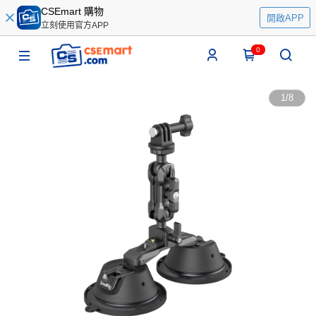
CSEmart 購物
開啟APP
立刻使用官方APP
0
1
/
8