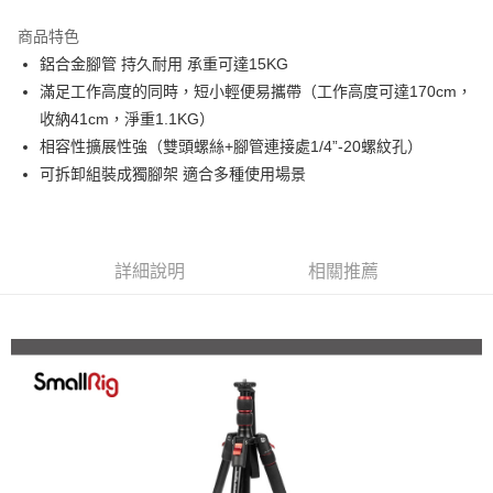
3 期 0 利率 每期
NT$606
21家銀行
商品特色
6 期 0 利率 每期
NT$303
21家銀行
合作金庫商業銀行
第一商業銀行
鋁合金腳管 持久耐用 承重可達15KG
華南商業銀行
彰化商業銀行
12 期 0 利率 每期
NT$151
21家銀行
合作金庫商業銀行
第一商業銀行
滿足工作高度的同時，短小輕便易攜帶（工作高度可達170cm，
上海商業儲蓄銀行
台北富邦商業銀行
華南商業銀行
彰化商業銀行
合作金庫商業銀行
第一商業銀行
LINE Pay
國泰世華商業銀行
兆豐國際商業銀行
收納41cm，淨重1.1KG）
上海商業儲蓄銀行
台北富邦商業銀行
華南商業銀行
彰化商業銀行
臺灣中小企業銀行
台中商業銀行
相容性擴展性強（雙頭螺絲+腳管連接處1/4”-20螺紋孔）
國泰世華商業銀行
兆豐國際商業銀行
Apple Pay
上海商業儲蓄銀行
台北富邦商業銀行
匯豐（台灣）商業銀行
華泰商業銀行
臺灣中小企業銀行
台中商業銀行
可拆卸組裝成獨腳架 適合多種使用場景
國泰世華商業銀行
兆豐國際商業銀行
聯邦商業銀行
遠東國際商業銀行
匯豐（台灣）商業銀行
華泰商業銀行
街口支付
臺灣中小企業銀行
台中商業銀行
元大商業銀行
永豐商業銀行
聯邦商業銀行
遠東國際商業銀行
匯豐（台灣）商業銀行
華泰商業銀行
玉山商業銀行
星展（台灣）商業銀行
悠遊付
元大商業銀行
永豐商業銀行
聯邦商業銀行
遠東國際商業銀行
台新國際商業銀行
中國信託商業銀行
玉山商業銀行
星展（台灣）商業銀行
詳細說明
相關推薦
元大商業銀行
永豐商業銀行
台灣樂天信用卡公司
Google Pay
台新國際商業銀行
中國信託商業銀行
玉山商業銀行
星展（台灣）商業銀行
台灣樂天信用卡公司
台新國際商業銀行
中國信託商業銀行
全支付
台灣樂天信用卡公司
全盈+PAY
AFTEE先享後付
相關說明
【關於「AFTEE先享後付」】
ATM付款
AFTEE先享後付是「在收到商品之後才付款」的支付方式。 讓您購物簡單