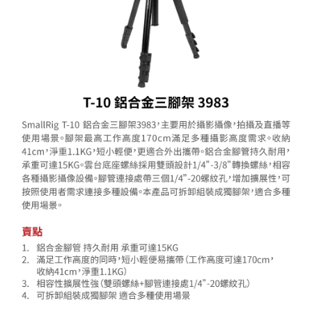
便利好安心！
１．簡單：不需註冊會員、不需綁卡、不需儲值。
運送方式
２．便利：只要手機號碼，簡訊認證，即可結帳。
３．安心：先確認商品／服務後，再付款。
宅配
每筆NT$75，滿NT$399(含以上)免運費
【「AFTEE先享後付」結帳流程】
１．於結帳方式選擇「AFTEE先享後付」後，將跳轉至「AFTEE先享後付」
付款後門市自取
結帳頁面，進行簡訊認證並確認金額後，即可完成結帳。
２．訂單成立數日內，您將收到繳費通知簡訊。
免運費
３．收到繳費通知簡訊後14天內，點擊此簡訊中的連結，可透過四大超商／
ATM／網路銀行／等多元方式進行付款，方視為交易完成。
※ 請注意：結帳手續完成當下不需立刻繳費，但若您需要取消訂單，請聯絡
購買商品的店家。未經商家同意取消之訂單仍視為有效，需透過AFTEE先享
後付繳納相關費用。
※ 交易是否成功請以「AFTEE先享後付 」之結帳頁面顯示為準，若有關於
是否繳費成功／繳費後需取消欲退款等相關疑問，請聯繫「AFTEE先享後付
客戶支援中心」
https://netprotections.freshdesk.com/support/home
【注意事項】
１．透過由恩沛科技股份有限公司提供之「AFTEE先享後付」服務完成之交
易，需依本服務之必要範圍內提供個人資料，並將交易相關給付款項請求債
權轉讓予恩沛科技股份有限公司。
２．關於個人資料處理事宜，請瀏覽以下網址：
https://aftee.tw/terms/#terms3
３．未成年的使用者請事先徵得法定代理人或監護人之同意方可使用