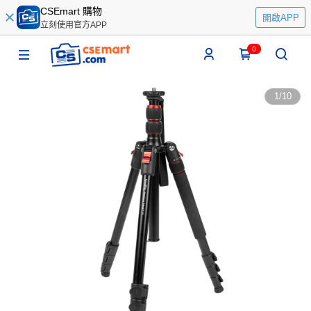
CSEmart 購物
開啟APP
立刻使用官方APP
0
1
/
10