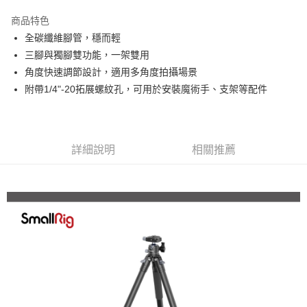
3 期 0 利率 每期
NT$1,263
21家銀行
商品特色
6 期 0 利率 每期
NT$631
21家銀行
合作金庫商業銀行
第一商業銀行
全碳纖維腳管，穩而輕
華南商業銀行
彰化商業銀行
12 期 0 利率 每期
NT$315
21家銀行
合作金庫商業銀行
第一商業銀行
三腳與獨腳雙功能，一架雙用
上海商業儲蓄銀行
台北富邦商業銀行
華南商業銀行
彰化商業銀行
合作金庫商業銀行
第一商業銀行
LINE Pay
國泰世華商業銀行
兆豐國際商業銀行
角度快速調節設計，適用多角度拍攝場景
上海商業儲蓄銀行
台北富邦商業銀行
華南商業銀行
彰化商業銀行
臺灣中小企業銀行
台中商業銀行
附帶1/4"-20拓展螺紋孔，可用於安裝魔術手、支架等配件
國泰世華商業銀行
兆豐國際商業銀行
Apple Pay
上海商業儲蓄銀行
台北富邦商業銀行
匯豐（台灣）商業銀行
華泰商業銀行
臺灣中小企業銀行
台中商業銀行
國泰世華商業銀行
兆豐國際商業銀行
聯邦商業銀行
遠東國際商業銀行
匯豐（台灣）商業銀行
華泰商業銀行
街口支付
臺灣中小企業銀行
台中商業銀行
元大商業銀行
永豐商業銀行
聯邦商業銀行
遠東國際商業銀行
匯豐（台灣）商業銀行
華泰商業銀行
玉山商業銀行
星展（台灣）商業銀行
悠遊付
元大商業銀行
永豐商業銀行
詳細說明
相關推薦
聯邦商業銀行
遠東國際商業銀行
台新國際商業銀行
中國信託商業銀行
玉山商業銀行
星展（台灣）商業銀行
元大商業銀行
永豐商業銀行
台灣樂天信用卡公司
Google Pay
台新國際商業銀行
中國信託商業銀行
玉山商業銀行
星展（台灣）商業銀行
台灣樂天信用卡公司
台新國際商業銀行
中國信託商業銀行
全支付
台灣樂天信用卡公司
全盈+PAY
AFTEE先享後付
相關說明
【關於「AFTEE先享後付」】
ATM付款
AFTEE先享後付是「在收到商品之後才付款」的支付方式。 讓您購物簡單
便利好安心！