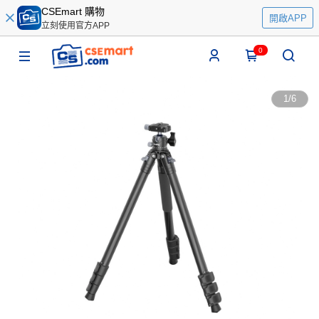
CSEmart 購物
開啟APP
立刻使用官方APP
0
1
/
6