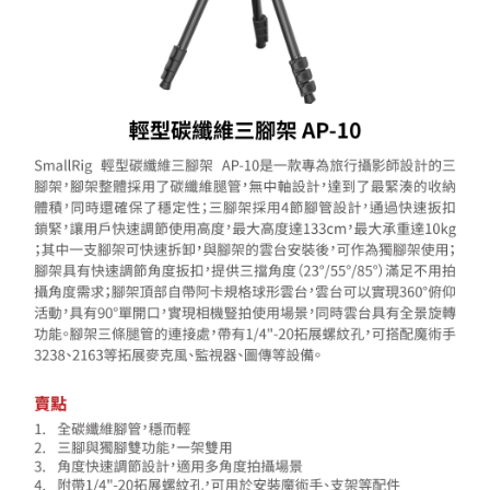
１．簡單：不需註冊會員、不需綁卡、不需儲值。
運送方式
２．便利：只要手機號碼，簡訊認證，即可結帳。
３．安心：先確認商品／服務後，再付款。
宅配
每筆NT$75，滿NT$399(含以上)免運費
【「AFTEE先享後付」結帳流程】
１．於結帳方式選擇「AFTEE先享後付」後，將跳轉至「AFTEE先享後付」
付款後門市自取
結帳頁面，進行簡訊認證並確認金額後，即可完成結帳。
２．訂單成立數日內，您將收到繳費通知簡訊。
免運費
３．收到繳費通知簡訊後14天內，點擊此簡訊中的連結，可透過四大超商／
ATM／網路銀行／等多元方式進行付款，方視為交易完成。
※ 請注意：結帳手續完成當下不需立刻繳費，但若您需要取消訂單，請聯絡
購買商品的店家。未經商家同意取消之訂單仍視為有效，需透過AFTEE先享
後付繳納相關費用。
※ 交易是否成功請以「AFTEE先享後付 」之結帳頁面顯示為準，若有關於
是否繳費成功／繳費後需取消欲退款等相關疑問，請聯繫「AFTEE先享後付
客戶支援中心」
https://netprotections.freshdesk.com/support/home
【注意事項】
１．透過由恩沛科技股份有限公司提供之「AFTEE先享後付」服務完成之交
易，需依本服務之必要範圍內提供個人資料，並將交易相關給付款項請求債
權轉讓予恩沛科技股份有限公司。
２．關於個人資料處理事宜，請瀏覽以下網址：
https://aftee.tw/terms/#terms3
３．未成年的使用者請事先徵得法定代理人或監護人之同意方可使用