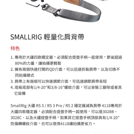
運送方式
２．便利：只要手機號碼，簡訊認證，即可結帳。
３．安心：先確認商品／服務後，再付款。
全家取貨付款
每筆NT$60，滿NT$399(含以上)免運費
【「AFTEE先享後付」結帳流程】
１．於結帳方式選擇「AFTEE先享後付」後，將跳轉至「AFTEE先享後付」
萊爾富取貨付款
結帳頁面，進行簡訊認證並確認金額後，即可完成結帳。
２．訂單成立數日內，您將收到繳費通知簡訊。
每筆NT$60，滿NT$399(含以上)免運費
３．收到繳費通知簡訊後14天內，點擊此簡訊中的連結，可透過四大超商／
ATM／網路銀行／等多元方式進行付款，方視為交易完成。
7-11取貨付款
※ 請注意：結帳手續完成當下不需立刻繳費，但若您需要取消訂單，請聯絡
每筆NT$60，滿NT$399(含以上)免運費
購買商品的店家。未經商家同意取消之訂單仍視為有效，需透過AFTEE先享
後付繳納相關費用。
宅配
※ 交易是否成功請以「AFTEE先享後付 」之結帳頁面顯示為準，若有關於
是否繳費成功／繳費後需取消欲退款等相關疑問，請聯繫「AFTEE先享後付
每筆NT$75，滿NT$399(含以上)免運費
客戶支援中心」
https://netprotections.freshdesk.com/support/home
付款後門市自取
【注意事項】
１．透過由恩沛科技股份有限公司提供之「AFTEE先享後付」服務完成之交
免運費
易，需依本服務之必要範圍內提供個人資料，並將交易相關給付款項請求債
權轉讓予恩沛科技股份有限公司。
２．關於個人資料處理事宜，請瀏覽以下網址：
https://aftee.tw/terms/#terms3
３．未成年的使用者請事先徵得法定代理人或監護人之同意方可使用
「AFTEE先享後付」，若未經同意申辦者引起之損失，本公司不負相關責
任。