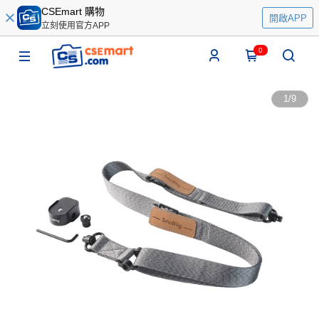
CSEmart 購物
開啟APP
立刻使用官方APP
0
1
/
9