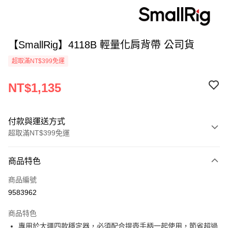
【SmallRig】4118B 輕量化肩背帶 公司貨
超取滿NT$399免運
NT$1,135
付款與運送方式
超取滿NT$399免運
付款方式
商品特色
信用卡一次付款
商品編號
信用卡分期付款
9583962
3 期 0 利率 每期
NT$378
21家銀行
商品特色
6 期 0 利率 每期
NT$189
21家銀行
合作金庫商業銀行
第一商業銀行
專用於大疆四款穩定器，必須配合提壺手柄一起使用，節省超過