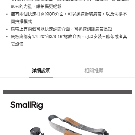
華南商業銀行
彰化商業銀行
12 期 0 利率 每期
NT$94
21家銀行
合作金庫商業銀行
第一商業銀行
80%的力量，讓拍攝更輕鬆
上海商業儲蓄銀行
台北富邦商業銀行
華南商業銀行
彰化商業銀行
合作金庫商業銀行
第一商業銀行
超商取貨付款
國泰世華商業銀行
兆豐國際商業銀行
擁有兩個快速打開的QD介面，可以迅速拆裝肩帶，以及切換不
上海商業儲蓄銀行
台北富邦商業銀行
華南商業銀行
彰化商業銀行
臺灣中小企業銀行
台中商業銀行
同拍攝模式
國泰世華商業銀行
兆豐國際商業銀行
LINE Pay
上海商業儲蓄銀行
台北富邦商業銀行
匯豐（台灣）商業銀行
華泰商業銀行
臺灣中小企業銀行
台中商業銀行
肩帶上有兩個可以快速調節介面，可迅速調節肩帶長短
國泰世華商業銀行
兆豐國際商業銀行
聯邦商業銀行
遠東國際商業銀行
匯豐（台灣）商業銀行
華泰商業銀行
Apple Pay
底板底部有1/4-20″和3/8-16″螺紋介面，可以安裝三腳架或者其
臺灣中小企業銀行
台中商業銀行
元大商業銀行
永豐商業銀行
聯邦商業銀行
遠東國際商業銀行
匯豐（台灣）商業銀行
華泰商業銀行
它設備
玉山商業銀行
星展（台灣）商業銀行
街口支付
元大商業銀行
永豐商業銀行
聯邦商業銀行
遠東國際商業銀行
台新國際商業銀行
中國信託商業銀行
玉山商業銀行
星展（台灣）商業銀行
元大商業銀行
永豐商業銀行
台灣樂天信用卡公司
悠遊付
台新國際商業銀行
中國信託商業銀行
玉山商業銀行
星展（台灣）商業銀行
台灣樂天信用卡公司
台新國際商業銀行
中國信託商業銀行
Google Pay
詳細說明
相關推薦
台灣樂天信用卡公司
全支付
全盈+PAY
AFTEE先享後付
相關說明
【關於「AFTEE先享後付」】
ATM付款
AFTEE先享後付是「在收到商品之後才付款」的支付方式。 讓您購物簡單
便利好安心！
１．簡單：不需註冊會員、不需綁卡、不需儲值。