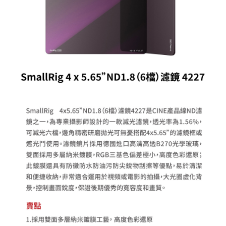
相關說明
【關於「AFTEE先享後付」】
ATM付款
AFTEE先享後付是「在收到商品之後才付款」的支付方式。 讓您購物簡單
便利好安心！
１．簡單：不需註冊會員、不需綁卡、不需儲值。
運送方式
２．便利：只要手機號碼，簡訊認證，即可結帳。
３．安心：先確認商品／服務後，再付款。
全家取貨付款
每筆NT$60，滿NT$399(含以上)免運費
【「AFTEE先享後付」結帳流程】
１．於結帳方式選擇「AFTEE先享後付」後，將跳轉至「AFTEE先享後付」
萊爾富取貨付款
結帳頁面，進行簡訊認證並確認金額後，即可完成結帳。
２．訂單成立數日內，您將收到繳費通知簡訊。
每筆NT$60，滿NT$399(含以上)免運費
３．收到繳費通知簡訊後14天內，點擊此簡訊中的連結，可透過四大超商／
ATM／網路銀行／等多元方式進行付款，方視為交易完成。
7-11取貨付款
※ 請注意：結帳手續完成當下不需立刻繳費，但若您需要取消訂單，請聯絡
每筆NT$60，滿NT$399(含以上)免運費
購買商品的店家。未經商家同意取消之訂單仍視為有效，需透過AFTEE先享
後付繳納相關費用。
宅配
※ 交易是否成功請以「AFTEE先享後付 」之結帳頁面顯示為準，若有關於
是否繳費成功／繳費後需取消欲退款等相關疑問，請聯繫「AFTEE先享後付
每筆NT$75，滿NT$399(含以上)免運費
客戶支援中心」
https://netprotections.freshdesk.com/support/home
付款後門市自取
【注意事項】
１．透過由恩沛科技股份有限公司提供之「AFTEE先享後付」服務完成之交
免運費
易，需依本服務之必要範圍內提供個人資料，並將交易相關給付款項請求債
權轉讓予恩沛科技股份有限公司。