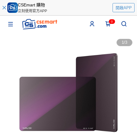
CSEmart 購物
開啟APP
立刻使用官方APP
0
1
/
3