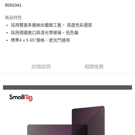
信用卡分期付款
9591041
3 期 0 利率 每期
NT$1,533
21家銀行
商品特色
6 期 0 利率 每期
NT$766
21家銀行
合作金庫商業銀行
第一商業銀行
採用雙面多層納米鍍膜工藝， 高度色彩還原
華南商業銀行
彰化商業銀行
12 期 0 利率 每期
NT$383
21家銀行
合作金庫商業銀行
第一商業銀行
採用德國進口高清光學玻璃，低色偏
上海商業儲蓄銀行
台北富邦商業銀行
華南商業銀行
彰化商業銀行
合作金庫商業銀行
第一商業銀行
超商取貨付款
國泰世華商業銀行
兆豐國際商業銀行
標準4 x 5.65”規格，遮光鬥通用
上海商業儲蓄銀行
台北富邦商業銀行
華南商業銀行
彰化商業銀行
臺灣中小企業銀行
台中商業銀行
國泰世華商業銀行
兆豐國際商業銀行
LINE Pay
上海商業儲蓄銀行
台北富邦商業銀行
匯豐（台灣）商業銀行
華泰商業銀行
臺灣中小企業銀行
台中商業銀行
國泰世華商業銀行
兆豐國際商業銀行
聯邦商業銀行
遠東國際商業銀行
匯豐（台灣）商業銀行
華泰商業銀行
Apple Pay
臺灣中小企業銀行
台中商業銀行
元大商業銀行
永豐商業銀行
詳細說明
相關推薦
聯邦商業銀行
遠東國際商業銀行
匯豐（台灣）商業銀行
華泰商業銀行
玉山商業銀行
星展（台灣）商業銀行
街口支付
元大商業銀行
永豐商業銀行
聯邦商業銀行
遠東國際商業銀行
台新國際商業銀行
中國信託商業銀行
玉山商業銀行
星展（台灣）商業銀行
元大商業銀行
永豐商業銀行
台灣樂天信用卡公司
悠遊付
台新國際商業銀行
中國信託商業銀行
玉山商業銀行
星展（台灣）商業銀行
台灣樂天信用卡公司
台新國際商業銀行
中國信託商業銀行
Google Pay
台灣樂天信用卡公司
全支付
全盈+PAY
AFTEE先享後付