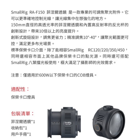
https://aftee.tw/terms/#terms3
３．未成年的使用者請事先徵得法定代理人或監護人之同意方可使用
「AFTEE先享後付」，若未經同意申辦者引起之損失，本公司不負相關責
任。
４．使用「AFTEE先享後付」時，將依據個別帳號之用戶狀況，依本公司即
時審查核予不同之上限額度；若仍有額度不足之情形，本公司將視審查結果
請求用戶進行身份認證。
５．嚴禁一人註冊多個帳號或使用他人資訊註冊。若發現惡意使用之情形，
恩沛科技股份有限公司將有權停止該用戶之使用額度並採取法律行動。