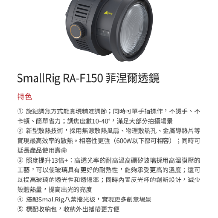
【關於「AFTEE先享後付」】
ATM付款
AFTEE先享後付是「在收到商品之後才付款」的支付方式。 讓您購物簡單
便利好安心！
１．簡單：不需註冊會員、不需綁卡、不需儲值。
運送方式
２．便利：只要手機號碼，簡訊認證，即可結帳。
３．安心：先確認商品／服務後，再付款。
全家取貨付款
每筆NT$60，滿NT$399(含以上)免運費
【「AFTEE先享後付」結帳流程】
１．於結帳方式選擇「AFTEE先享後付」後，將跳轉至「AFTEE先享後付」
萊爾富取貨付款
結帳頁面，進行簡訊認證並確認金額後，即可完成結帳。
２．訂單成立數日內，您將收到繳費通知簡訊。
每筆NT$60，滿NT$399(含以上)免運費
３．收到繳費通知簡訊後14天內，點擊此簡訊中的連結，可透過四大超商／
ATM／網路銀行／等多元方式進行付款，方視為交易完成。
7-11取貨付款
※ 請注意：結帳手續完成當下不需立刻繳費，但若您需要取消訂單，請聯絡
每筆NT$60，滿NT$399(含以上)免運費
購買商品的店家。未經商家同意取消之訂單仍視為有效，需透過AFTEE先享
後付繳納相關費用。
宅配
※ 交易是否成功請以「AFTEE先享後付 」之結帳頁面顯示為準，若有關於
是否繳費成功／繳費後需取消欲退款等相關疑問，請聯繫「AFTEE先享後付
每筆NT$75，滿NT$399(含以上)免運費
客戶支援中心」
https://netprotections.freshdesk.com/support/home
付款後門市自取
【注意事項】
１．透過由恩沛科技股份有限公司提供之「AFTEE先享後付」服務完成之交
免運費
易，需依本服務之必要範圍內提供個人資料，並將交易相關給付款項請求債
權轉讓予恩沛科技股份有限公司。
２．關於個人資料處理事宜，請瀏覽以下網址：