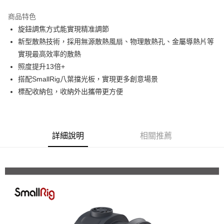
3 期 0 利率 每期
NT$1,333
21家銀行
商品特色
6 期 0 利率 每期
NT$666
21家銀行
合作金庫商業銀行
第一商業銀行
旋鈕調焦方式能實現精准調節
華南商業銀行
彰化商業銀行
12 期 0 利率 每期
NT$333
21家銀行
合作金庫商業銀行
第一商業銀行
新型散熱技術，採用無源散熱風扇、物理散熱孔、金屬導熱片等
上海商業儲蓄銀行
台北富邦商業銀行
華南商業銀行
彰化商業銀行
合作金庫商業銀行
第一商業銀行
超商取貨付款
國泰世華商業銀行
兆豐國際商業銀行
實現最高效率的散熱
上海商業儲蓄銀行
台北富邦商業銀行
華南商業銀行
彰化商業銀行
臺灣中小企業銀行
台中商業銀行
照度提升13倍+
國泰世華商業銀行
兆豐國際商業銀行
LINE Pay
上海商業儲蓄銀行
台北富邦商業銀行
匯豐（台灣）商業銀行
華泰商業銀行
臺灣中小企業銀行
台中商業銀行
搭配SmallRig八葉擋光板，實現更多創意場景
國泰世華商業銀行
兆豐國際商業銀行
聯邦商業銀行
遠東國際商業銀行
匯豐（台灣）商業銀行
華泰商業銀行
Apple Pay
標配收納包，收納外出攜帶更方便
臺灣中小企業銀行
台中商業銀行
元大商業銀行
永豐商業銀行
聯邦商業銀行
遠東國際商業銀行
匯豐（台灣）商業銀行
華泰商業銀行
玉山商業銀行
星展（台灣）商業銀行
街口支付
元大商業銀行
永豐商業銀行
聯邦商業銀行
遠東國際商業銀行
台新國際商業銀行
中國信託商業銀行
玉山商業銀行
星展（台灣）商業銀行
元大商業銀行
永豐商業銀行
台灣樂天信用卡公司
悠遊付
台新國際商業銀行
中國信託商業銀行
玉山商業銀行
星展（台灣）商業銀行
詳細說明
相關推薦
台灣樂天信用卡公司
台新國際商業銀行
中國信託商業銀行
Google Pay
台灣樂天信用卡公司
全支付
全盈+PAY
AFTEE先享後付
相關說明